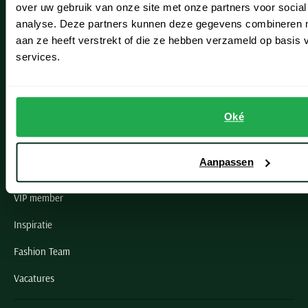
over uw gebruik van onze site met onze partners voor social
Noordwijk
analyse. Deze partners kunnen deze gegevens combineren me
aan ze heeft verstrekt of die ze hebben verzameld op basis
Oegstgeest
services.
Openingstijden winkels
Schulte Herenmode
Oké
Grote maten herenkleding
Aanpassen
Paul & Shark specialist
VIP member
Inspiratie
Fashion Team
Vacatures