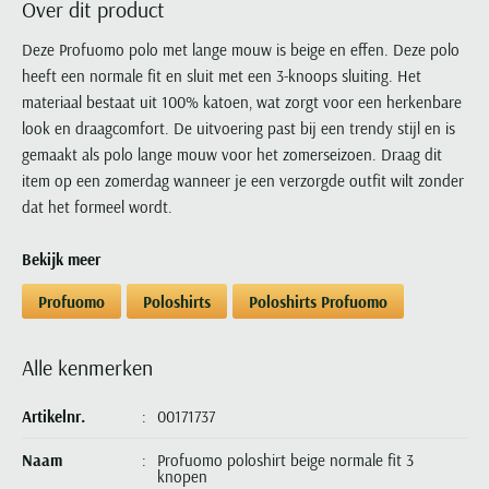
Over dit product
Portofino
PME Legend
Tussenjassen
PME Legend
Polo Ralph Lauren
Pierre Cardin
New Zealand
Lacoste
Profuomo
Polo Ralph Lauren
Deze Profuomo polo met lange mouw is beige en effen. Deze polo
Bodywarmers
Polo Ralph Lauren
PME Legend
PME Legend
Olymp
Ledub
heeft een normale fit en sluit met een 3-knoops sluiting. Het
R2
Portofino
Portofino
Portofino
Polo Ralph Lauren
Paul & Shark
Lyle & Scott
materiaal bestaat uit 100% katoen, wat zorgt voor een herkenbare
Seidensticker
Reset
Profuomo
Profuomo
Portofino
Polo Ralph Lauren
Mac
look en draagcomfort. De uitvoering past bij een trendy stijl en is
State of Art
State of Art
State of Art
State of Art
Replay
gemaakt als polo lange mouw voor het zomerseizoen. Draag dit
PME Legend
Maerz
Tommy Hilfiger
Superdry
item op een zomerdag wanneer je een verzorgde outfit wilt zonder
Superdry
Superdry
Tommy Hilfiger
Profuomo
Magnanni
dat het formeel wordt.
Vanguard
Tenson
Tommy Hilfiger
Thomas Maine
Tramarossa
R2
Mason's
Xacus
Tommy Hilfiger
Vanguard
Tommy Hilfiger
Vanguard
Bekijk meer
State of Art
Mc Alson
UBR
Vanguard
Superdry
Meyer
Profuomo
Poloshirts
Poloshirts Profuomo
Populaire kleuren
Vanguard
Grote maten
Deals
William Lockie
Tenson
New Zealand
Wit overhemd heren
Grote maten poloshirts
2e broek voor de helft
Wellington of Billmore
Tommy Hilfiger
Alle kenmerken
Zwart overhemd heren
Grote maten herenmode
Populaire materialen
Tramarossa
Blauw overhemd heren
Populaire merk lijnen
Grote maten
Katoenen trui
Artikelnr.
00171737
North 84
Vanguard
Groen overhemd heren
Meyer Chicago
Grote maten jassen
Populaire kleuren
Lamswollen trui
Olymp
Naam
Profuomo poloshirt beige normale fit 3
Alle merken sale
Witte polo heren
Meyer Diego
Grote maten winterjassen
knopen
Merino wol trui