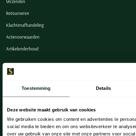
Verzenden
Retourneren
Klachtenafhandeling
Actievoorwaarden
Artikelonderhoud
Onze winkels
Onze winkels
Toestemming
Details
Heemstede
Hillegom
Deze website maakt gebruik van cookies
Leiderdorp
We gebruiken cookies om content en advertenties te persona
Lisse
social media te bieden en om ons websiteverkeer te analyse
over uw gebruik van onze site met onze partners voor social