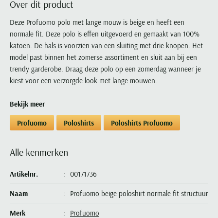
Over dit product
Portofino
PME Legend
Tussenjassen
PME Legend
Polo Ralph Lauren
Pierre Cardin
New Zealand
Lacoste
Profuomo
Polo Ralph Lauren
Deze Profuomo polo met lange mouw is beige en heeft een
Bodywarmers
Polo Ralph Lauren
PME Legend
PME Legend
Olymp
Ledub
normale fit. Deze polo is effen uitgevoerd en gemaakt van 100%
R2
Portofino
Portofino
Portofino
Polo Ralph Lauren
Paul & Shark
Lyle & Scott
katoen. De hals is voorzien van een sluiting met drie knopen. Het
Seidensticker
Reset
Profuomo
Profuomo
Portofino
Polo Ralph Lauren
Mac
model past binnen het zomerse assortiment en sluit aan bij een
State of Art
State of Art
State of Art
State of Art
Replay
trendy garderobe. Draag deze polo op een zomerdag wanneer je
PME Legend
Maerz
Tommy Hilfiger
Superdry
kiest voor een verzorgde look met lange mouwen.
Superdry
Superdry
Tommy Hilfiger
Profuomo
Magnanni
Vanguard
Tenson
Tommy Hilfiger
Thomas Maine
Tramarossa
R2
Mason's
Bekijk meer
Xacus
Tommy Hilfiger
Vanguard
Tommy Hilfiger
Vanguard
State of Art
Mc Alson
Profuomo
Poloshirts
Poloshirts Profuomo
UBR
Vanguard
Superdry
Meyer
Populaire kleuren
Vanguard
Grote maten
Deals
William Lockie
Tenson
New Zealand
Alle kenmerken
Wit overhemd heren
Grote maten poloshirts
2e broek voor de helft
Wellington of Billmore
Tommy Hilfiger
Zwart overhemd heren
Grote maten herenmode
Populaire materialen
Artikelnr.
00171736
Tramarossa
Blauw overhemd heren
Populaire merk lijnen
Grote maten
Katoenen trui
North 84
Vanguard
Naam
Profuomo beige poloshirt normale fit structuur
Groen overhemd heren
Meyer Chicago
Grote maten jassen
Populaire kleuren
Lamswollen trui
Olymp
Alle merken sale
Witte polo heren
Meyer Diego
Grote maten winterjassen
Merk
Profuomo
Merino wol trui