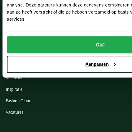
Noordwijk
analyse. Deze partners kunnen deze gegevens combineren me
aan ze heeft verstrekt of die ze hebben verzameld op basis
Oegstgeest
services.
Openingstijden winkels
Schulte Herenmode
Oké
Grote maten herenkleding
Aanpassen
Paul & Shark specialist
VIP member
Inspiratie
Fashion Team
Vacatures