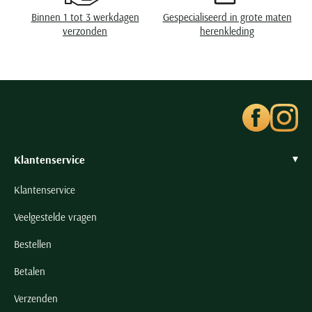
Seidensticker
Binnen 1 tot 3 werkdagen
Gespecialiseerd in grote maten
Slater
verzonden
herenkleding
State of Art
Superdry
Tenson
Thomas Maine
Tommy Hilfiger
Klantenservice
Tramarossa
UBR
Klantenservice
Vanguard
Veelgestelde vragen
Wellington of Billmore
Bestellen
William Lockie
Xacus
Betalen
Verzenden
Alle merken