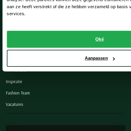
Oegstgeest
aan ze heeft verstrekt of die ze hebben verzameld op basis
services.
Openingstijden winkels
Schulte Herenmode
Oké
Grote maten herenkleding
Aanpassen
Paul & Shark specialist
VIP member
Inspiratie
Fashion Team
Vacatures