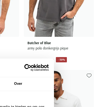
Butcher of Blue
army polo donkergrijs pique
€ 34,98
- 50%
€ 69,95
Toevoegen aan favorieten
Toevoegen aa
Over
 media te bieden en om ons