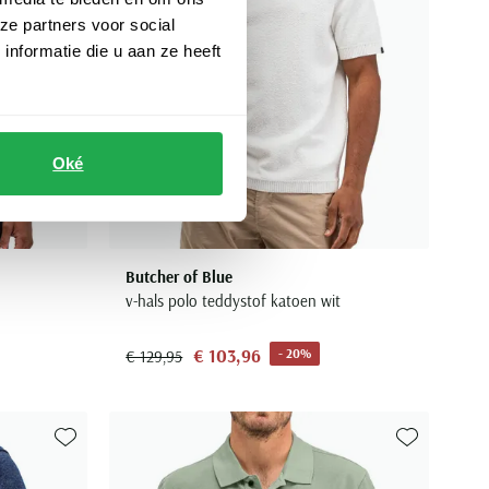
ze partners voor social
nformatie die u aan ze heeft
Oké
Butcher of Blue
v-hals polo teddystof katoen wit
€ 103,96
- 20%
€ 129,95
Toevoegen aan favorieten
Toevoegen aa