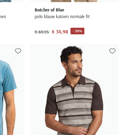
Butcher of Blue
toen
polo blauw katoen normale fit
€ 34,98
- 50%
€ 69,95
Toevoegen aan favorieten
Toevoegen aa