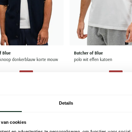
f Blue
Butcher of Blue
rknoop donkerblauw korte mouw
polo wit effen katoen
€ 111,96
€ 34,98
- 20%
- 50%
€ 69,95
Toevoegen aan favorieten
Details
 van cookies
ent en advertenties te personaliseren, om functies voor social