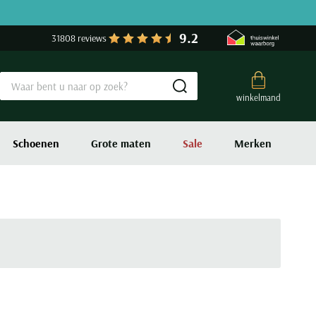
9.2
31808 reviews
Submit search
winkelmand
Schoenen
Grote maten
Sale
Merken