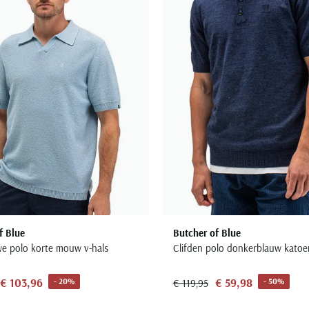
f Blue
Butcher of Blue
we polo korte mouw v-hals
Clifden polo donkerblauw katoe
€ 103,96
€ 59,98
- 20%
- 50%
€ 119,95