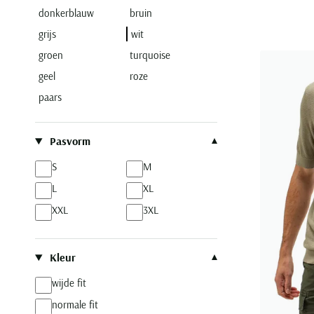
donkerblauw
bruin
grijs
wit
groen
turquoise
geel
roze
paars
Pasvorm
S
M
L
XL
XXL
3XL
Kleur
wijde fit
normale fit