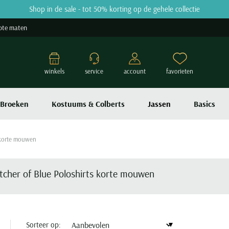
Shop in de sale - tot 50% korting op de gehele collectie
ote maten
winkels
service
account
favorieten
Broeken
Kostuums & Colberts
Jassen
Basics
 korte mouwen
tcher of Blue Poloshirts korte mouwen
Sorteer op: