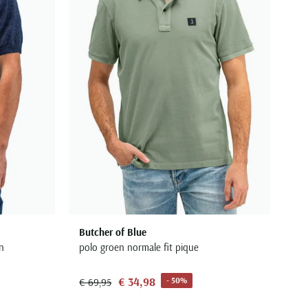
Butcher of Blue
n
polo groen normale fit pique
€ 34,98
- 50%
€ 69,95