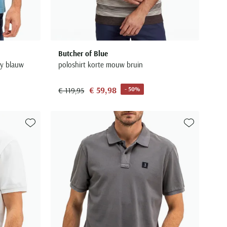
Butcher of Blue
ey blauw
poloshirt korte mouw bruin
€ 59,98
- 50%
€ 119,95
Toevoegen aan favorieten
Toevoegen aa