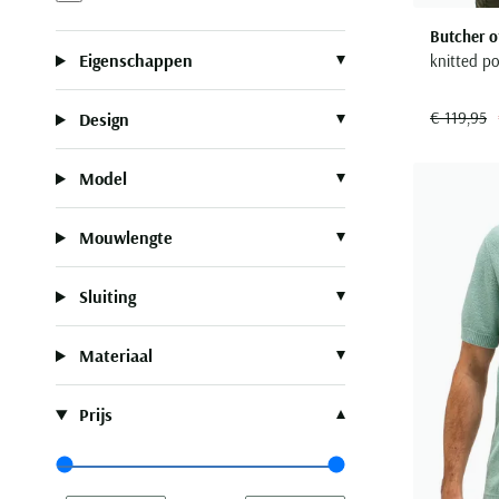
Butcher o
Eigenschappen
knitted p
€ 119,95
Design
Model
Mouwlengte
Sluiting
Materiaal
Prijs
Range slider min value
Range slider max value