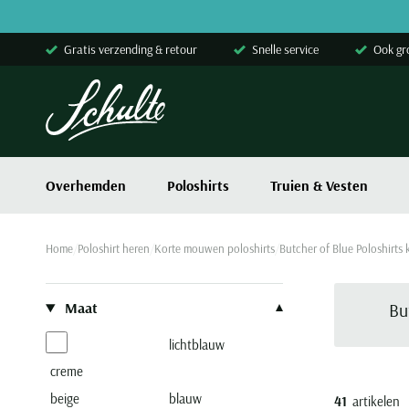
Skip to content
Gratis verzending & retour
Snelle service
Ook gr
Overhemden
Poloshirts
Truien & Vesten
Home
Poloshirt heren
Korte mouwen poloshirts
Butcher of Blue Poloshirts
Filteren op
Maat
Bu
lichtblauw
creme
beige
blauw
41
artikelen