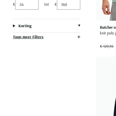
€
tot
€
Minimum value input
Maximum value input
Korting
Butcher o
knit polo 
Toon meer Filters
€ 129,95