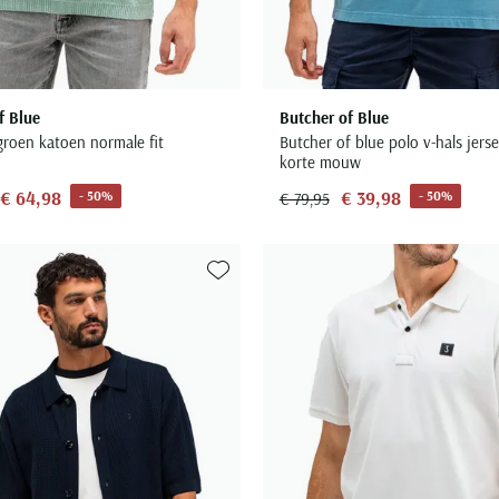
f Blue
Butcher of Blue
groen katoen normale fit
Butcher of blue polo v-hals jers
korte mouw
€ 64,98
€ 39,98
- 50%
- 50%
€ 79,95
Toevoegen aan favorieten