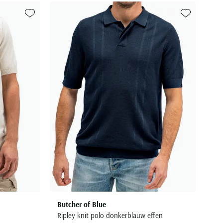
Toevoegen aan favorieten
Toevoegen aa
Butcher of Blue
Ripley knit polo donkerblauw effen