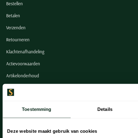
Bestellen
Betalen
Verzenden
Retourneren
Klachtenafhandeling
Actievoorwaarden
Artikelonderhoud
Onze winkels
Onze winkels
Toestemming
Details
Heemstede
Hillegom
Deze website maakt gebruik van cookies