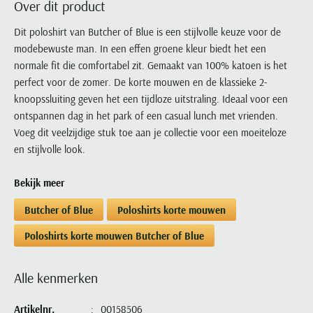
Over dit product
Portofino
PME Legend
Tussenjassen
PME Legend
Polo Ralph Lauren
Pierre Cardin
New Zealand
Lacoste
Profuomo
Polo Ralph Lauren
Dit poloshirt van Butcher of Blue is een stijlvolle keuze voor de
Bodywarmers
Polo Ralph Lauren
PME Legend
PME Legend
Olymp
Ledub
modebewuste man. In een effen groene kleur biedt het een
R2
Portofino
Portofino
Portofino
Polo Ralph Lauren
Paul & Shark
Lyle & Scott
normale fit die comfortabel zit. Gemaakt van 100% katoen is het
Seidensticker
Reset
Profuomo
Profuomo
Portofino
Polo Ralph Lauren
Mac
perfect voor de zomer. De korte mouwen en de klassieke 2-
State of Art
State of Art
State of Art
State of Art
Replay
knoopssluiting geven het een tijdloze uitstraling. Ideaal voor een
PME Legend
Maerz
Tommy Hilfiger
Superdry
ontspannen dag in het park of een casual lunch met vrienden.
Superdry
Superdry
Tommy Hilfiger
Profuomo
Magnanni
Voeg dit veelzijdige stuk toe aan je collectie voor een moeiteloze
Vanguard
Tenson
Tommy Hilfiger
Thomas Maine
Tramarossa
R2
Mason's
en stijlvolle look.
Xacus
Tommy Hilfiger
Vanguard
Tommy Hilfiger
Vanguard
State of Art
Mc Alson
UBR
Bekijk meer
Vanguard
Superdry
Meyer
Populaire kleuren
Vanguard
Grote maten
Deals
William Lockie
Butcher of Blue
Poloshirts korte mouwen
Tenson
New Zealand
Wit overhemd heren
Grote maten poloshirts
2e broek voor de helft
Wellington of Billmore
Tommy Hilfiger
Poloshirts korte mouwen Butcher of Blue
Zwart overhemd heren
Grote maten herenmode
Populaire materialen
Tramarossa
Blauw overhemd heren
Populaire merk lijnen
Grote maten
Katoenen trui
North 84
Alle kenmerken
Vanguard
Groen overhemd heren
Meyer Chicago
Grote maten jassen
Populaire kleuren
Lamswollen trui
Olymp
Alle merken sale
Witte polo heren
Meyer Diego
Grote maten winterjassen
Artikelnr.
00158506
Merino wol trui