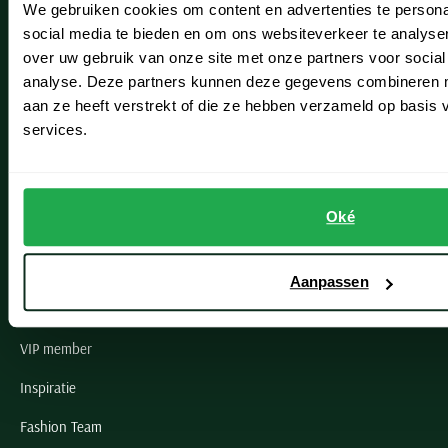
We gebruiken cookies om content en advertenties te persona
Leiderdorp
social media te bieden en om ons websiteverkeer te analyse
Lisse
over uw gebruik van onze site met onze partners voor social
analyse. Deze partners kunnen deze gegevens combineren me
Noordwijk
aan ze heeft verstrekt of die ze hebben verzameld op basis
services.
Oegstgeest
Openingstijden winkels
Oké
Schulte Herenmode
Grote maten herenkleding
Aanpassen
Paul & Shark specialist
VIP member
Inspiratie
Fashion Team