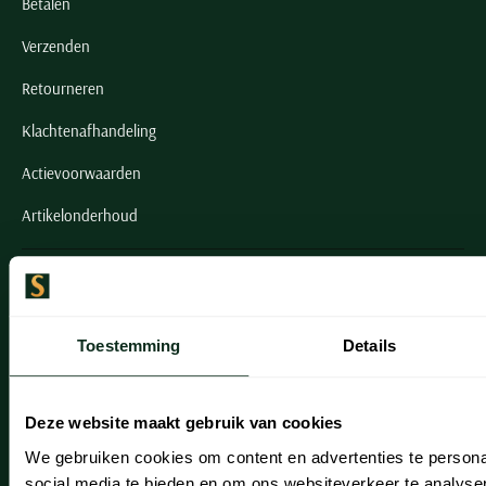
Betalen
Verzenden
Retourneren
Klachtenafhandeling
Actievoorwaarden
Artikelonderhoud
Onze winkels
Onze winkels
Toestemming
Details
Heemstede
Hillegom
Deze website maakt gebruik van cookies
Leiderdorp
We gebruiken cookies om content en advertenties te persona
social media te bieden en om ons websiteverkeer te analyse