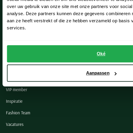
Lisse
over uw gebruik van onze site met onze partners voor social
Noordwijk
analyse. Deze partners kunnen deze gegevens combineren me
aan ze heeft verstrekt of die ze hebben verzameld op basis
Oegstgeest
services.
Openingstijden winkels
Schulte Herenmode
Oké
Grote maten herenkleding
Aanpassen
Paul & Shark specialist
VIP member
Inspiratie
Fashion Team
Vacatures