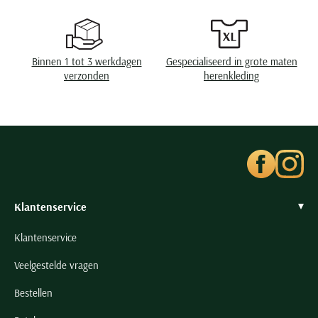
Seidensticker
Slater
State of Art
Binnen 1 tot 3 werkdagen
Gespecialiseerd in grote maten
Superdry
verzonden
herenkleding
Tenson
Thomas Maine
Tommy Hilfiger
Tramarossa
UBR
Klantenservice
Vanguard
Wellington of Billmore
Klantenservice
William Lockie
Veelgestelde vragen
Xacus
Bestellen
Alle merken