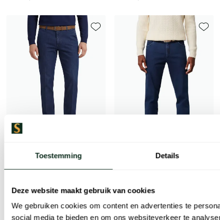
Toevoegen aan favorieten
Toevoe
Toestemming
Details
M.E.N.S.
katoenen madison u chino blauw spijker
Meyer
jeans Dublin donkerblauw effen denim 5-p
Deze website maakt gebruik van cookies
€ 69,98
-
€ 139,95
50%
We gebruiken cookies om content en advertenties te persona
€ 139,99
social media te bieden en om ons websiteverkeer te analyse