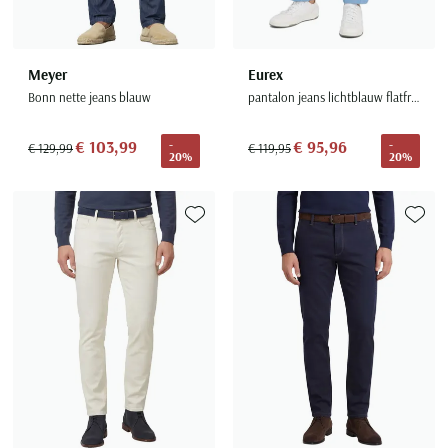
Meyer
Eurex
Bonn nette jeans blauw
pantalon jeans lichtblauw flatfront
€ 103,99
€ 95,96
-
-
€ 129,99
€ 119,95
20%
20%
Toevoegen aan favorieten
Toevoe