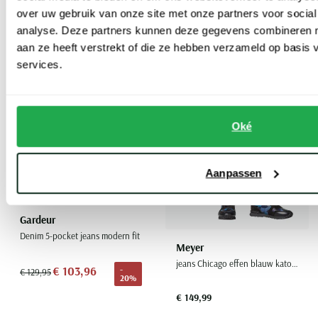
over uw gebruik van onze site met onze partners voor social
analyse. Deze partners kunnen deze gegevens combineren me
Toevoegen aan favorieten
Toevoe
aan ze heeft verstrekt of die ze hebben verzameld op basis
services.
Oké
Aanpassen
Gardeur
Denim 5-pocket jeans modern fit
Meyer
jeans Chicago effen blauw katoen normale fit
€ 103,96
-
€ 129,95
20%
€ 149,99