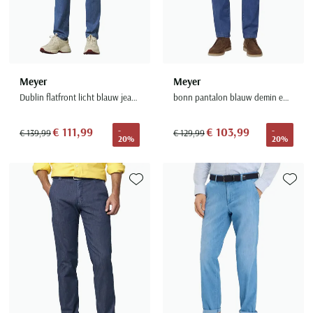
Meyer
Meyer
Dublin flatfront licht blauw jeans normale fit
bonn pantalon blauw demin effen normale fit
€ 111,99
€ 103,99
-
-
€ 139,99
€ 129,99
20%
20%
Toevoegen aan favorieten
Toevoe