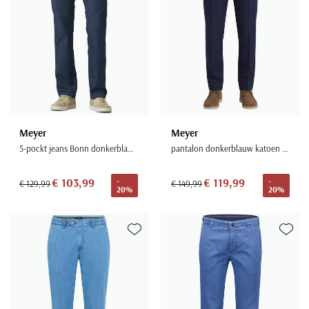
Meyer
Meyer
5-pockt jeans Bonn donkerblauw denim normale fit
pantalon donkerblauw katoen bonn flatfront
€ 103,99
€ 119,99
-
-
€ 129,99
€ 149,99
20%
20%
Toevoegen aan favorieten
Toevoe