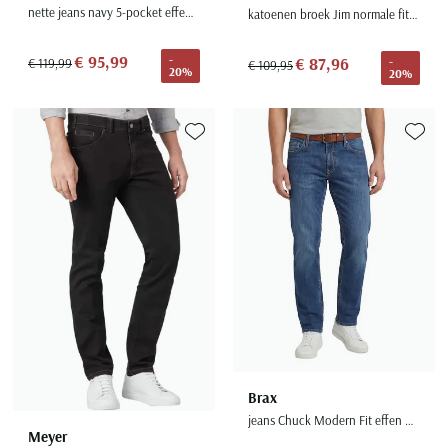
nette jeans navy 5-pocket effen denim
katoenen broek Jim normale fit donkerblauw
€ 95,99
-
€ 87,96
-
€ 119,99
€ 109,95
20%
20%
Toevoegen aan favorieten
Toevoe
Brax
jeans Chuck Modern Fit effen blauw
Meyer