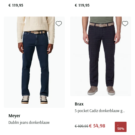
€ 119,95
€ 119,95
Toevoegen aan favorieten
Toevoe
Brax
5-pocket Cadiz donkerblauw geruit
Meyer
Dublin jeans donkerblauw
€ 54,98
-
€ 109,95
50%