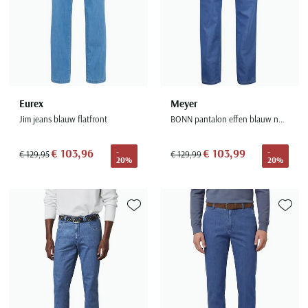
Eurex
Meyer
Jim jeans blauw flatfront
BONN pantalon effen blauw normale fit katoen
€ 103,96
€ 103,99
-
-
€ 129,95
€ 129,99
20%
20%
Toevoegen aan favorieten
Toevoe