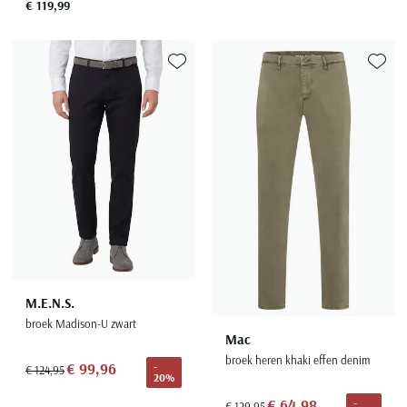
€ 119,99
Toevoegen aan favorieten
Toevoe
M.E.N.S.
broek Madison-U zwart
Mac
broek heren khaki effen denim
€ 99,96
-
€ 124,95
20%
€ 64,98
-
€ 129,95