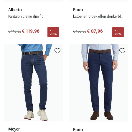
Alberto
Eurex
Pantalon creme slim fit
katoenen broek effen donkerblauw normale fit
€ 119,96
€ 87,96
-
-
€ 149,95
€ 109,95
20%
20%
Toevoegen aan favorieten
Toevoe
Meyer
Eurex