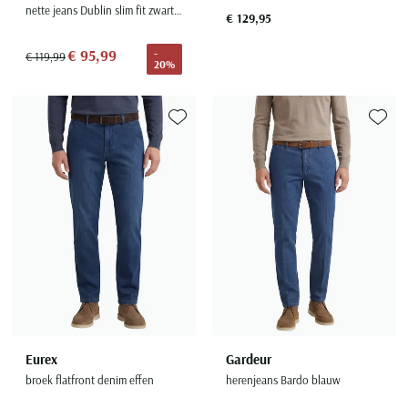
nette jeans Dublin slim fit zwart effen denim
€ 129,95
€ 95,99
-
€ 119,99
20%
Toevoegen aan favorieten
Toevoe
Eurex
Gardeur
broek flatfront denim effen
herenjeans Bardo blauw