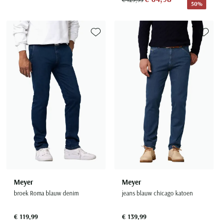
50%
Toevoegen aan favorieten
Toevoe
Meyer
Meyer
broek Roma blauw denim
jeans blauw chicago katoen
€ 119,99
€ 139,99