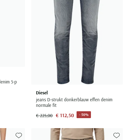
denim 5-p
Diesel
jeans D-strukt donkerblauw effen denim
normale fit
€ 112,50
- 50%
€ 225,00