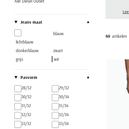
Alle Diesel Outlet
Lee
Filteren op
Jeans maat
blauw
40
artikelen
lichtblauw
donkerblauw
zwart
grijs
wit
Pasvorm
28/32
29/32
30/32
30/34
31/32
31/34
32/32
32/34
33/32
33/34