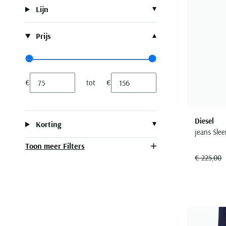
Lijn
Prijs
Range slider min value
Range slider max value
€
tot
€
Minimum value input
Maximum value input
Diesel
Korting
jeans Sle
Toon meer Filters
€ 225,00