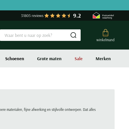
9.2
31805 reviews
Submit search
winkelmand
Schoenen
Grote maten
Sale
Merken
re materialen, fijne afwerking en stijlvolle ontwerpen. Dat alles