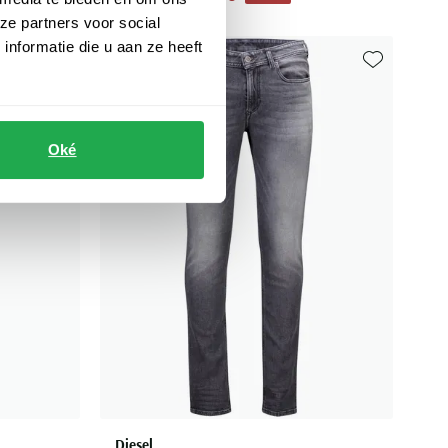
ze partners voor social
nformatie die u aan ze heeft
Toevoegen aan favorieten
Toevoegen aa
Oké
Diesel