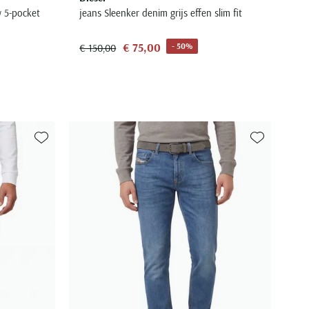
w 5-pocket
jeans Sleenker denim grijs effen slim fit
€ 75,00
- 50%
€ 150,00
Toevoegen aan favorieten
Toevoegen aa