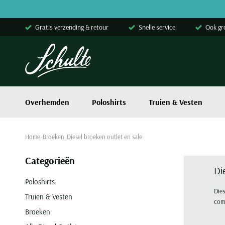
Skip to content
Gratis verzending & retour
Snelle service
Ook gr
Overhemden
Poloshirts
Truien & Vesten
Home
Broeken
Diesel broeken outlet en sale
Categorieën
Di
Poloshirts
Dies
Truien & Vesten
comb
Broeken