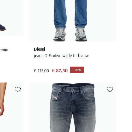
Diesel
denim
jeans D-Finitive wijde fit blauw
€ 87,50
- 50%
€ 175,00
Toevoegen aan favorieten
Toevoegen aa