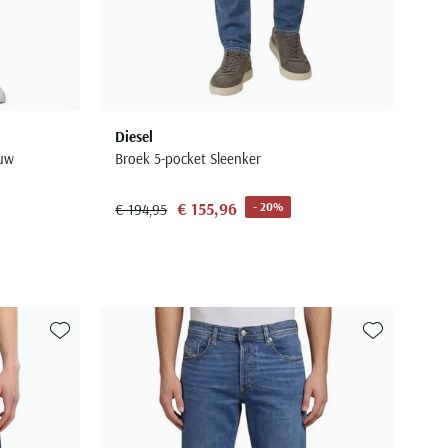
Diesel
auw
Broek 5-pocket Sleenker
€ 155,96
- 20%
€ 194,95
Toevoegen aan favorieten
Toevoegen aa