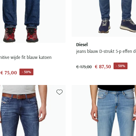
Diesel
jeans blauw D-strukt 5-p effen 
nitive wijde fit blauw katoen
€ 87,50
- 50%
€ 175,00
€ 75,00
- 50%
Toevoegen aan favorieten