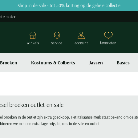
Shop in de sale - tot 50% korting op de gehele collectie
ote maten
winkels
service
account
favorieten
Broeken
Kostuums & Colberts
Jassen
Basics
esel broeken outlet en sale
el broeken in de outlet zijn extra goedkoop. Het Italiaanse merk staat bekend om de stoe
ineren we met een extra lage prijs, bij ons in de sale en outlet.