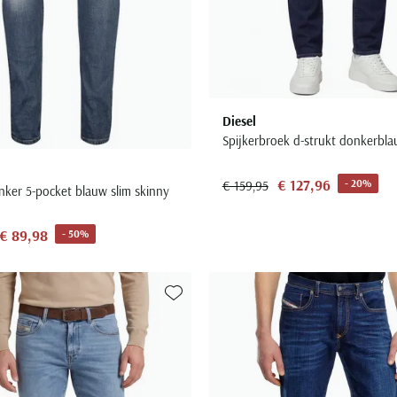
Diesel
Spijkerbroek d-strukt donkerbl
€ 127,96
- 20%
€ 159,95
nker 5-pocket blauw slim skinny
€ 89,98
- 50%
Toevoegen aan favorieten