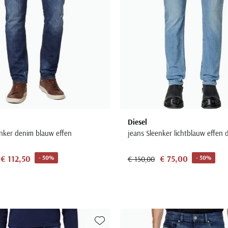
Diesel
enker denim blauw effen
jeans Sleenker lichtblauw effen 
€ 112,50
€ 75,00
- 50%
- 50%
€ 150,00