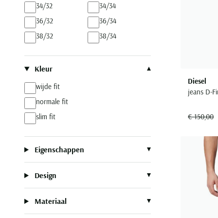
34/32
34/34
36/32
36/34
38/32
38/34
Kleur
Diesel
wijde fit
jeans D-Fi
normale fit
€ 150,00
slim fit
Eigenschappen
Design
Materiaal