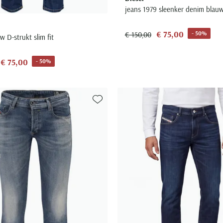
jeans 1979 sleenker denim blau
€ 75,00
- 50%
€ 150,00
w D-strukt slim fit
€ 75,00
- 50%
Toevoegen aan favorieten