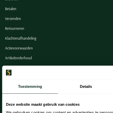
Betalen
Verzenden
Retourneren
Klachtenafhandeling
Actievoorwaarden
Artikelonderhoud
Onze winkels
Onze winkels
Toestemming
Details
Heemstede
Hillegom
Deze website maakt gebruik van cookies
We gebruiken cookies om content en advertenties te persona
Leiderdorp