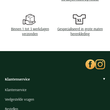
Wasvoorschriften
speciaal wasprogamma 30°C, niet in de droger,
Seidensticker
strijken op lage temperatuur, niet chemisch
reinigen
Slater
State of Art
Superdry
Binnen 1 tot 3 werkdagen
Gespecialiseerd in grote maten
Tenson
verzonden
herenkleding
Thomas Maine
Tommy Hilfiger
Tramarossa
UBR
Vanguard
Klantenservice
Wellington of Billmore
William Lockie
Klantenservice
Xacus
Veelgestelde vragen
Alle merken
Bestellen