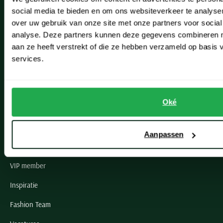
social media te bieden en om ons websiteverkeer te analyse
Lisse
over uw gebruik van onze site met onze partners voor social
analyse. Deze partners kunnen deze gegevens combineren me
Noordwijk
aan ze heeft verstrekt of die ze hebben verzameld op basis
Oegstgeest
services.
Openingstijden winkels
Oké
Schulte Herenmode
Grote maten herenkleding
Aanpassen
Paul & Shark specialist
VIP member
Inspiratie
Fashion Team