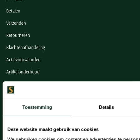
Betalen
Verzenden
Retourneren
Klachtenafhandeling
Actievoorwaarden
Artikelonderhoud
Onze winkels
Onze winkels
Toestemming
Details
Heemstede
Hillegom
Deze website maakt gebruik van cookies
We gebruiken cookies om content en advertenties te persona
Leiderdorp