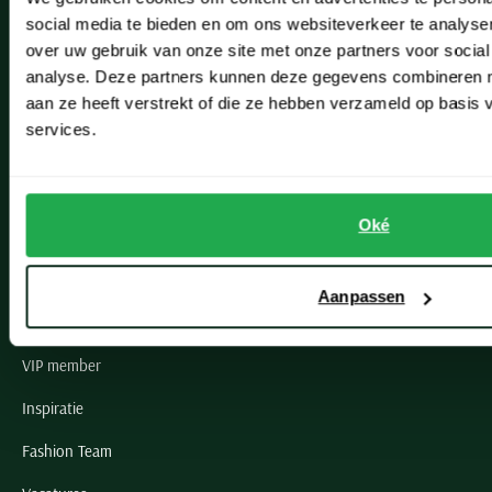
social media te bieden en om ons websiteverkeer te analyse
Lisse
over uw gebruik van onze site met onze partners voor social
analyse. Deze partners kunnen deze gegevens combineren me
Noordwijk
aan ze heeft verstrekt of die ze hebben verzameld op basis
Oegstgeest
services.
Openingstijden winkels
Oké
Schulte Herenmode
Grote maten herenkleding
Aanpassen
Paul & Shark specialist
VIP member
Inspiratie
Fashion Team