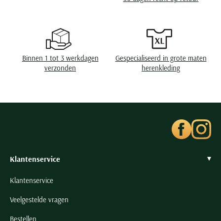
Wasvoorschriften
speciaal wasprogamma 30°C, niet in de droger,
Seidensticker
strijken op lage temperatuur, niet chemisch
reinigen
Slater
State of Art
Superdry
Binnen 1 tot 3 werkdagen
Gespecialiseerd in grote maten
Tenson
verzonden
herenkleding
Thomas Maine
Tommy Hilfiger
Tramarossa
UBR
Vanguard
Klantenservice
Wellington of Billmore
William Lockie
Klantenservice
Xacus
Veelgestelde vragen
Alle merken
Bestellen