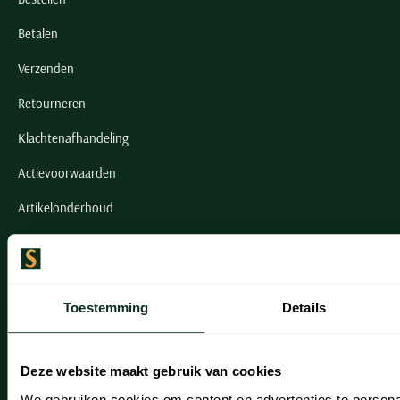
Betalen
Verzenden
Retourneren
Klachtenafhandeling
Actievoorwaarden
Artikelonderhoud
Onze winkels
Onze winkels
Toestemming
Details
Heemstede
Hillegom
Deze website maakt gebruik van cookies
We gebruiken cookies om content en advertenties te persona