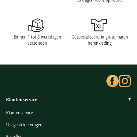
Seidensticker
Slater
State of Art
Superdry
Binnen 1 tot 3 werkdagen
Gespecialiseerd in grote maten
Tenson
verzonden
herenkleding
Thomas Maine
Tommy Hilfiger
Tramarossa
UBR
Vanguard
Wellington of Billmore
Klantenservice
William Lockie
Klantenservice
Xacus
Veelgestelde vragen
Alle merken
Bestellen