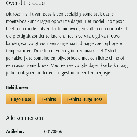
Over dit product
Portofino
PME Legend
Tussenjassen
PME Legend
Polo Ralph Lauren
Pierre Cardin
New Zealand
Lacoste
Profuomo
Polo Ralph Lauren
Dit roze T-shirt van Boss is een veelzijdig zomerstuk dat je
Bodywarmers
Polo Ralph Lauren
PME Legend
PME Legend
Olymp
Ledub
moeiteloos kunt dragen op warme dagen. Het model Thompson
R2
Portofino
Portofino
Portofino
Polo Ralph Lauren
Paul & Shark
Lyle & Scott
heeft een ronde hals en korte mouwen, en valt in een normale fit
Seidensticker
Reset
Profuomo
Profuomo
Portofino
Polo Ralph Lauren
Mac
die prettig zit zonder te knellen. Het is vervaardigd van 100%
State of Art
State of Art
State of Art
State of Art
Replay
katoen, wat zorgt voor een aangenaam draaggevoel bij hogere
PME Legend
Maerz
Tommy Hilfiger
Superdry
temperaturen. De effen uitvoering in roze maakt het T-shirt
Superdry
Superdry
Tommy Hilfiger
Profuomo
Magnanni
gemakkelijk te combineren, bijvoorbeeld met een lichte chino of
Vanguard
Tenson
Tommy Hilfiger
Thomas Maine
Tramarossa
R2
Mason's
een casual zomerbroek. Voor een verzorgde dagelijkse look draagt
Xacus
Tommy Hilfiger
Vanguard
Tommy Hilfiger
Vanguard
je het ook goed onder een ongestructureerd zomerjasje.
State of Art
Mc Alson
UBR
Vanguard
Superdry
Meyer
Populaire kleuren
Bekijk meer
Vanguard
Grote maten
Deals
William Lockie
Tenson
New Zealand
Wit overhemd heren
Grote maten poloshirts
2e broek voor de helft
Wellington of Billmore
Hugo Boss
T-shirts
T-shirts Hugo Boss
Tommy Hilfiger
Zwart overhemd heren
Grote maten herenmode
Populaire materialen
Tramarossa
Blauw overhemd heren
Populaire merk lijnen
Grote maten
Katoenen trui
Alle kenmerken
North 84
Vanguard
Groen overhemd heren
Meyer Chicago
Grote maten jassen
Populaire kleuren
Lamswollen trui
Olymp
Alle merken sale
Artikelnr.
00170866
Witte polo heren
Meyer Diego
Grote maten winterjassen
Merino wol trui