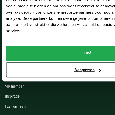
Leiderdorp
social media te bieden en om ons websiteverkeer te analyse
Lisse
over uw gebruik van onze site met onze partners voor social
analyse. Deze partners kunnen deze gegevens combineren me
Noordwijk
aan ze heeft verstrekt of die ze hebben verzameld op basis
Oegstgeest
services.
Openingstijden winkels
Oké
Schulte Herenmode
Grote maten herenkleding
Aanpassen
Paul & Shark specialist
VIP member
Inspiratie
Fashion Team