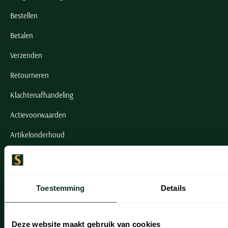
Bestellen
Betalen
Verzenden
Retourneren
Klachtenafhandeling
Actievoorwaarden
Artikelonderhoud
Onze winkels
Onze winkels
Toestemming
Details
Heemstede
Deze website maakt gebruik van cookies
Hillegom