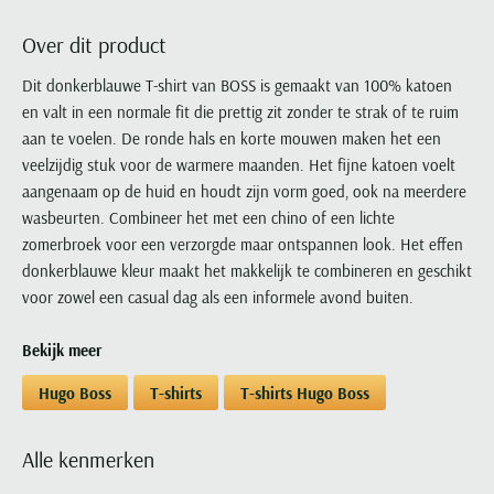
Portofino
PME Legend
Tussenjassen
PME Legend
Polo Ralph Lauren
Pierre Cardin
New Zealand
Lacoste
Over dit product
Profuomo
Polo Ralph Lauren
Bodywarmers
Polo Ralph Lauren
PME Legend
PME Legend
Olymp
Ledub
R2
Portofino
Dit donkerblauwe T-shirt van BOSS is gemaakt van 100% katoen
Portofino
Portofino
Polo Ralph Lauren
Paul & Shark
Lyle & Scott
en valt in een normale fit die prettig zit zonder te strak of te ruim
Seidensticker
Reset
Profuomo
Profuomo
Portofino
Polo Ralph Lauren
Mac
aan te voelen. De ronde hals en korte mouwen maken het een
State of Art
State of Art
State of Art
State of Art
Replay
PME Legend
Maerz
veelzijdig stuk voor de warmere maanden. Het fijne katoen voelt
Tommy Hilfiger
Superdry
Superdry
Superdry
Tommy Hilfiger
aangenaam op de huid en houdt zijn vorm goed, ook na meerdere
Profuomo
Magnanni
Vanguard
Tenson
wasbeurten. Combineer het met een chino of een lichte
Tommy Hilfiger
Thomas Maine
Tramarossa
R2
Mason's
zomerbroek voor een verzorgde maar ontspannen look. Het effen
Xacus
Tommy Hilfiger
Vanguard
Tommy Hilfiger
Vanguard
State of Art
Mc Alson
donkerblauwe kleur maakt het makkelijk te combineren en geschikt
UBR
Vanguard
voor zowel een casual dag als een informele avond buiten.
Superdry
Meyer
Populaire kleuren
Vanguard
Grote maten
Deals
William Lockie
Tenson
New Zealand
Wit overhemd heren
Bekijk meer
Grote maten poloshirts
2e broek voor de helft
Wellington of Billmore
Tommy Hilfiger
Zwart overhemd heren
Grote maten herenmode
Populaire materialen
Hugo Boss
T-shirts
T-shirts Hugo Boss
Tramarossa
Blauw overhemd heren
Populaire merk lijnen
Grote maten
Katoenen trui
North 84
Vanguard
Groen overhemd heren
Meyer Chicago
Grote maten jassen
Populaire kleuren
Lamswollen trui
Alle kenmerken
Olymp
Alle merken sale
Witte polo heren
Meyer Diego
Grote maten winterjassen
Merino wol trui