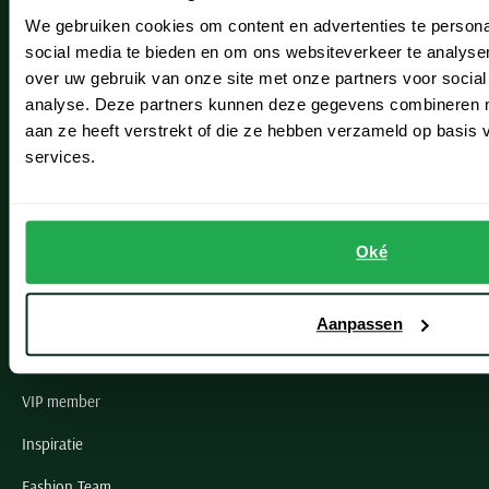
We gebruiken cookies om content en advertenties te persona
Leiderdorp
social media te bieden en om ons websiteverkeer te analyse
Lisse
over uw gebruik van onze site met onze partners voor social
analyse. Deze partners kunnen deze gegevens combineren me
Noordwijk
aan ze heeft verstrekt of die ze hebben verzameld op basis
services.
Oegstgeest
Openingstijden winkels
Oké
Schulte Herenmode
Grote maten herenkleding
Aanpassen
Paul & Shark specialist
VIP member
Inspiratie
Fashion Team