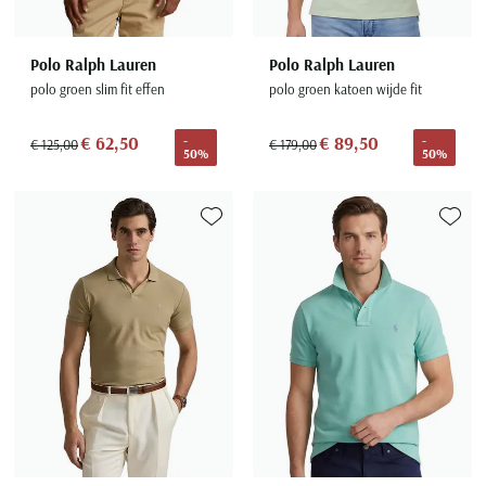
Polo Ralph Lauren
Polo Ralph Lauren
polo groen slim fit effen
polo groen katoen wijde fit
€ 62,50
€ 89,50
-
-
€ 125,00
€ 179,00
50%
50%
Toevoegen aan favorieten
Toevoe