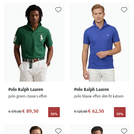
Toevoegen aan favorieten
Toevoe
Polo Ralph Lauren
Polo Ralph Lauren
polo groen classics effen
polo blauw effen slim fit katoen
€ 89,50
€ 62,50
-
-
€ 179,00
€ 125,00
50%
50%