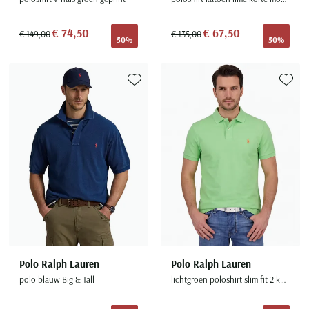
€ 74,50
€ 67,50
-
-
€ 149,00
€ 135,00
50%
50%
Toevoegen aan favorieten
Toevoe
Polo Ralph Lauren
Polo Ralph Lauren
polo blauw Big & Tall
lichtgroen poloshirt slim fit 2 knopen