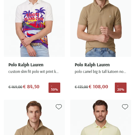
Polo Ralph Lauren
Polo Ralph Lauren
custom slim fit polo wit print katoen
polo camel big & tall katoen normale fit 2-knoops
€ 84,50
€ 108,00
-
-
€ 169,00
€ 135,00
50%
20%
Toevoegen aan favorieten
Toevoe