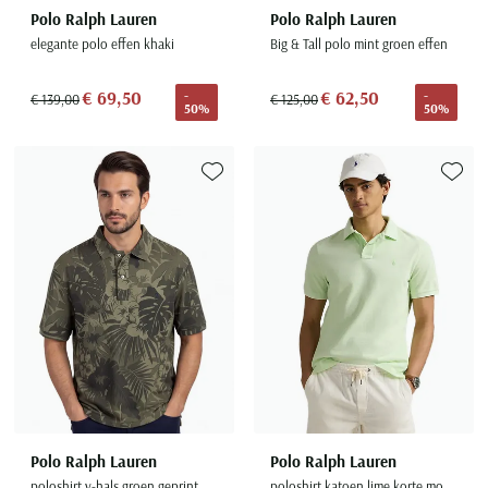
Polo Ralph Lauren
Polo Ralph Lauren
elegante polo effen khaki
Big & Tall polo mint groen effen
€ 69,50
€ 62,50
-
-
€ 139,00
€ 125,00
50%
50%
Toevoegen aan favorieten
Toevoe
Polo Ralph Lauren
Polo Ralph Lauren
poloshirt v-hals groen geprint
poloshirt katoen lime korte mouw