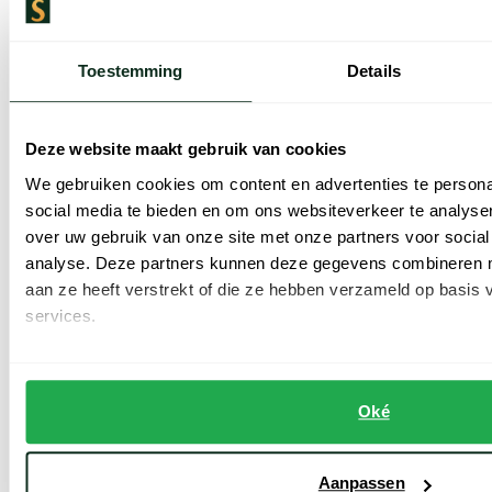
Toestemming
Details
Polo Ralph Lauren
Polo Ralph Lauren
Deze website maakt gebruik van cookies
custom slim fit polo blauw katoen
polo paars Custom Slim Fit
We gebruiken cookies om content en advertenties te persona
social media te bieden en om ons websiteverkeer te analyse
€ 108,00
€ 64,50
-
-
€ 135,00
€ 129,00
20%
50%
over uw gebruik van onze site met onze partners voor social
analyse. Deze partners kunnen deze gegevens combineren me
aan ze heeft verstrekt of die ze hebben verzameld op basis
services.
Toevoegen aan favorieten
Toevoe
Oké
Aanpassen