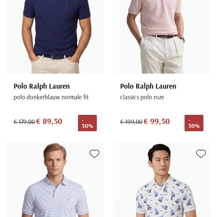
Seidensticker
Slater
State of Art
Superdry
Tenson
Thomas Maine
Polo Ralph Lauren
Polo Ralph Lauren
Tommy Hilfiger
polo donkerblauw normale fit
classics polo roze
Tramarossa
€ 89,50
€ 99,50
-
-
€ 179,00
€ 199,00
UBR
50%
50%
Vanguard
Wellington of Billmore
Toevoegen aan favorieten
Toevoe
William Lockie
Xacus
Alle merken