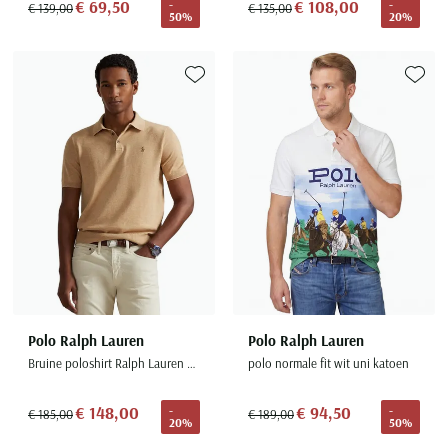
€ 69,50
€ 108,00
-
-
€ 139,00
€ 135,00
50%
20%
Toevoegen aan favorieten
Toevoe
Polo Ralph Lauren
Polo Ralph Lauren
Bruine poloshirt Ralph Lauren normale fit 3 knopen
polo normale fit wit uni katoen
€ 148,00
€ 94,50
-
-
€ 185,00
€ 189,00
20%
50%