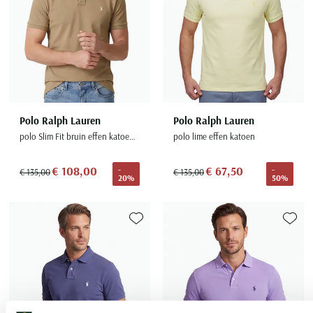
Polo Ralph Lauren
Polo Ralph Lauren
polo Slim Fit bruin effen katoen 2 knoops
polo lime effen katoen
€ 108,00
€ 67,50
-
-
€ 135,00
€ 135,00
20%
50%
Toevoegen aan favorieten
Toevoe