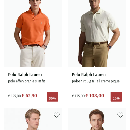
Toevoegen aan favorieten
Toevoe
Polo Ralph Lauren
Polo Ralph Lauren
polo effen oranje slim fit
poloshirt Big & Tall creme pique
€ 62,50
€ 108,00
-
-
€ 125,00
€ 135,00
50%
20%
Toevoegen aan favorieten
Toevoe