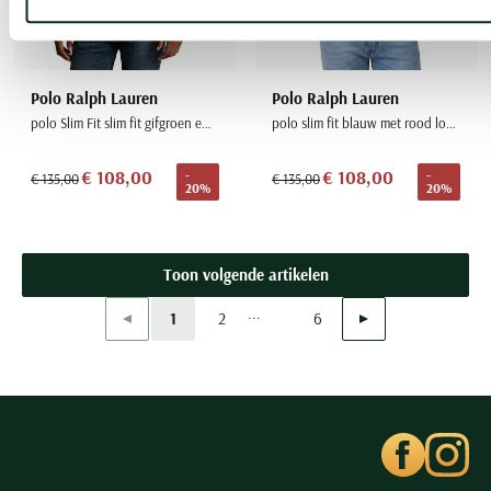
Polo Ralph Lauren
Polo Ralph Lauren
polo Slim Fit slim fit gifgroen effen katoen
polo slim fit blauw met rood logo effen katoen
€ 108,00
€ 108,00
-
-
€ 135,00
€ 135,00
20%
20%
Toon volgende artikelen
...
Vorige
Volgende
1
2
6
Current Page
Page
Page