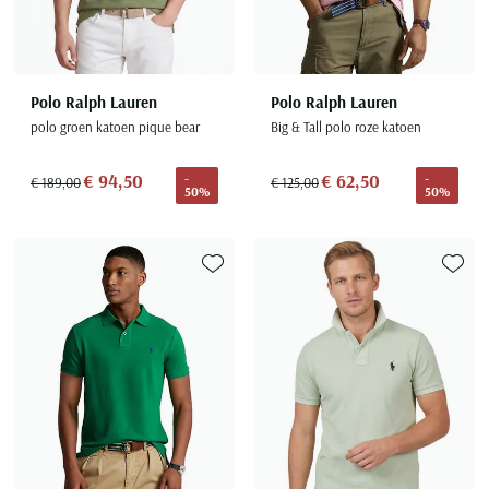
Polo Ralph Lauren
Polo Ralph Lauren
polo groen katoen pique bear
Big & Tall polo roze katoen
€ 94,50
€ 62,50
-
-
€ 189,00
€ 125,00
50%
50%
Toevoegen aan favorieten
Toevoe