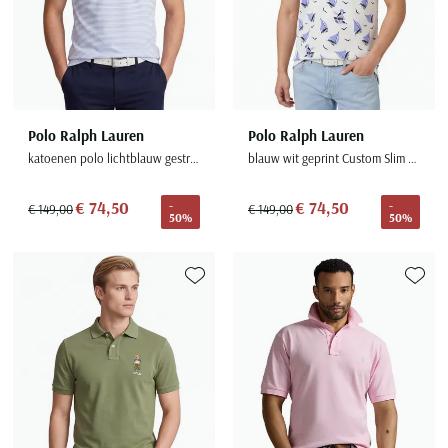
Polo Ralph Lauren
Polo Ralph Lauren
katoenen polo lichtblauw gestreept
blauw wit geprint Custom Slim Fit
€ 74,50
€ 74,50
-
-
€ 149,00
€ 149,00
50%
50%
Toevoegen aan favorieten
Toevoe