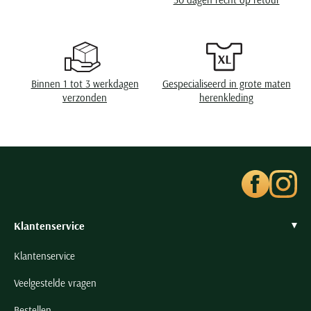
Seidensticker
Manchet
enkele manchet
Slater
State of Art
Superdry
Binnen 1 tot 3 werkdagen
Gespecialiseerd in grote maten
Tenson
verzonden
herenkleding
Thomas Maine
Tommy Hilfiger
Tramarossa
UBR
Vanguard
Wellington of Billmore
Klantenservice
William Lockie
Klantenservice
Xacus
Veelgestelde vragen
Alle merken
Bestellen