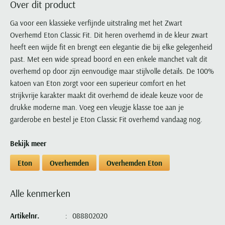
Over dit product
Portofino
PME Legend
Tussenjassen
PME Legend
Polo Ralph Lauren
Pierre Cardin
New Zealand
Lacoste
Profuomo
Polo Ralph Lauren
Ga voor een klassieke verfijnde uitstraling met het Zwart
Bodywarmers
Polo Ralph Lauren
PME Legend
PME Legend
Olymp
Ledub
Overhemd Eton Classic Fit. Dit heren overhemd in de kleur zwart
R2
Portofino
Portofino
Portofino
Polo Ralph Lauren
Paul & Shark
Lyle & Scott
heeft een wijde fit en brengt een elegantie die bij elke gelegenheid
Seidensticker
Reset
Profuomo
Profuomo
Portofino
Polo Ralph Lauren
Mac
past. Met een wide spread boord en een enkele manchet valt dit
State of Art
State of Art
State of Art
State of Art
Replay
overhemd op door zijn eenvoudige maar stijlvolle details. De 100%
PME Legend
Maerz
Tommy Hilfiger
Superdry
katoen van Eton zorgt voor een superieur comfort en het
Superdry
Superdry
Tommy Hilfiger
Profuomo
Magnanni
strijkvrije karakter maakt dit overhemd de ideale keuze voor de
Vanguard
Tenson
Tommy Hilfiger
Thomas Maine
Tramarossa
R2
Mason's
drukke moderne man. Voeg een vleugje klasse toe aan je
Xacus
Tommy Hilfiger
Vanguard
Tommy Hilfiger
Vanguard
garderobe en bestel je Eton Classic Fit overhemd vandaag nog.
State of Art
Mc Alson
UBR
Vanguard
Superdry
Meyer
Populaire kleuren
Bekijk meer
Vanguard
Grote maten
Deals
William Lockie
Tenson
New Zealand
Wit overhemd heren
Grote maten poloshirts
2e broek voor de helft
Wellington of Billmore
Eton
Overhemden
Overhemden Eton
Tommy Hilfiger
Zwart overhemd heren
Grote maten herenmode
Populaire materialen
Tramarossa
Blauw overhemd heren
Populaire merk lijnen
Grote maten
Katoenen trui
Alle kenmerken
North 84
Vanguard
Groen overhemd heren
Meyer Chicago
Grote maten jassen
Populaire kleuren
Lamswollen trui
Olymp
Alle merken sale
Artikelnr.
088802020
Witte polo heren
Meyer Diego
Grote maten winterjassen
Merino wol trui