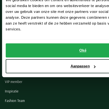
Leiderdorp
social media te bieden en om ons websiteverkeer te analyse
Lisse
over uw gebruik van onze site met onze partners voor social
analyse. Deze partners kunnen deze gegevens combineren me
Noordwijk
aan ze heeft verstrekt of die ze hebben verzameld op basis
Oegstgeest
services.
Openingstijden winkels
Oké
Schulte Herenmode
Grote maten herenkleding
Aanpassen
Paul & Shark specialist
VIP member
Inspiratie
Fashion Team