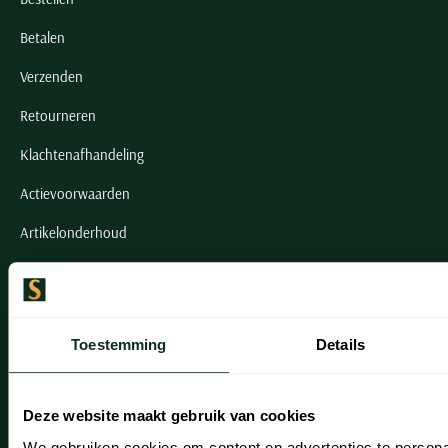
Betalen
Verzenden
Retourneren
Klachtenafhandeling
Actievoorwaarden
Artikelonderhoud
Onze winkels
Onze winkels
Toestemming
Details
Heemstede
Hillegom
Deze website maakt gebruik van cookies
We gebruiken cookies om content en advertenties te persona