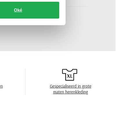
slim fit
Oké
beige
n
.
522207025-220
gemêleerd
en
niet wassen, niet in de droger, strijken op lage
temperatuur, chemish reinigen
en
Gespecialiseerd in grote
maten herenkleding