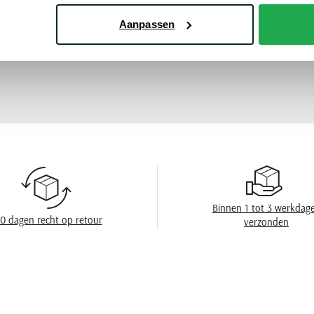
Pasvorm
Aanpassen
Kleur
Meer kenmerke
Leveranciers nr
Design
Wasvoorschrift
Binnen 1 tot 3 werkdag
0 dagen recht op retour
verzonden