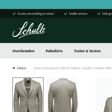
Skip to content
Gratis verzending & retour
Snelle service
Ook gr
Overhemden
Poloshirts
Truien & Vesten
Pakken
Home
Kostuums & Colberts
Pakken
Zuitable
Zuitable DiNic