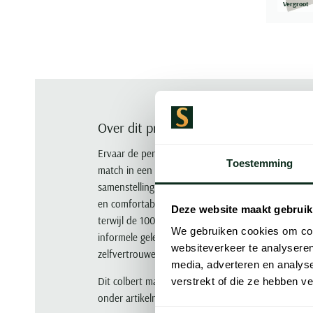
Vergroot
Over dit product
Ervaar de perfecte balans tussen stijl en comfort m
Toestemming
match in een verfijnde beige tint. Dit slim fit colb
samenstelling van 67% polyester 25% katoen en 
en comfortabele pasvorm. De gemêleerde stof voeg
Deze website maakt gebruik
terwijl de 100% polyester voering ultiem draagcomf
We gebruiken cookies om cont
informele gelegenheden. Voeg dit geraffineerde ko
websiteverkeer te analyseren
zelfvertrouwen uit.
media, adverteren en analys
Dit colbert maakt deel uit van een Mix & Match se
verstrekt of die ze hebben v
onder artikelnummer:
00159905