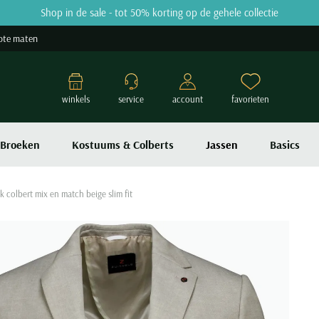
Shop in de sale - tot 50% korting op de gehele collectie
ote maten
winkels
service
account
favorieten
Broeken
Kostuums & Colberts
Jassen
Basics
k colbert mix en match beige slim fit