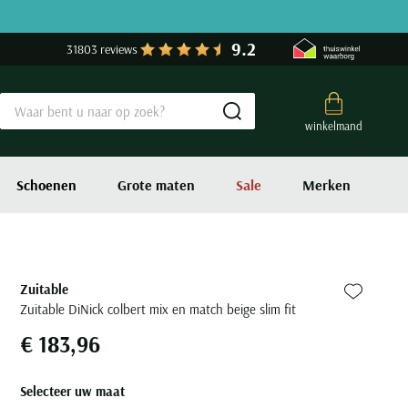
9.2
31803 reviews
Submit search
winkelmand
Schoenen
Grote maten
Sale
Merken
Zuitable
Zet bij fa
Zuitable DiNick colbert mix en match beige slim fit
€ 183,96
Selecteer uw maat