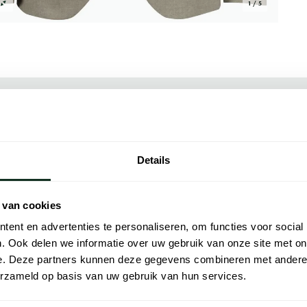
1 / 5
Alle kenmer
et het Zuitable Di Nick colbert mix en
Artikelnr.
Details
ert is vervaardigd uit een hoogwaardige
Naam
8% polyamide wat zorgt voor een duurzame
t een subtiele textuur toe aan het ontwerp
 van cookies
Merk
ort biedt. Ideaal voor zowel formele als
ent en advertenties te personaliseren, om functies voor social
stuum toe aan je garderobe en straal
Lijn
. Ook delen we informatie over uw gebruik van onze site met on
e. Deze partners kunnen deze gegevens combineren met andere i
Materiaal
t. De bijbehorende pantalon is beschikbaar
erzameld op basis van uw gebruik van hun services.