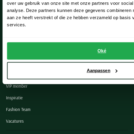
over uw gebruik van onze site met onze partners voor social
Noordwijk
analyse. Deze partners kunnen deze gegevens combineren me
aan ze heeft verstrekt of die ze hebben verzameld op basis
Oegstgeest
services.
Openingstijden winkels
Schulte Herenmode
Oké
Grote maten herenkleding
Aanpassen
Paul & Shark specialist
VIP member
Inspiratie
Fashion Team
Vacatures