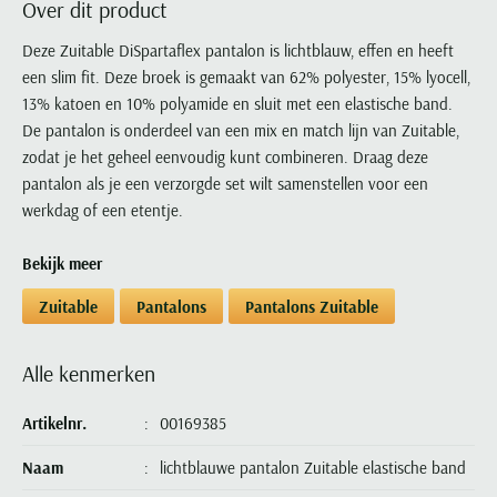
Over dit product
Portofino
PME Legend
Tussenjassen
PME Legend
Polo Ralph Lauren
Pierre Cardin
New Zealand
Lacoste
Profuomo
Polo Ralph Lauren
Deze Zuitable DiSpartaflex pantalon is lichtblauw, effen en heeft
Bodywarmers
Polo Ralph Lauren
PME Legend
PME Legend
Olymp
Ledub
een slim fit. Deze broek is gemaakt van 62% polyester, 15% lyocell,
R2
Portofino
Portofino
Portofino
Polo Ralph Lauren
Paul & Shark
Lyle & Scott
13% katoen en 10% polyamide en sluit met een elastische band.
Seidensticker
Reset
Profuomo
Profuomo
Portofino
Polo Ralph Lauren
Mac
De pantalon is onderdeel van een mix en match lijn van Zuitable,
State of Art
State of Art
State of Art
State of Art
Replay
zodat je het geheel eenvoudig kunt combineren. Draag deze
PME Legend
Maerz
Tommy Hilfiger
Superdry
pantalon als je een verzorgde set wilt samenstellen voor een
Superdry
Superdry
Tommy Hilfiger
Profuomo
Magnanni
werkdag of een etentje.
Vanguard
Tenson
Tommy Hilfiger
Thomas Maine
Tramarossa
R2
Mason's
Xacus
Tommy Hilfiger
Vanguard
Tommy Hilfiger
Vanguard
Bekijk meer
State of Art
Mc Alson
UBR
Vanguard
Superdry
Meyer
Zuitable
Pantalons
Pantalons Zuitable
Populaire kleuren
Vanguard
Grote maten
Deals
William Lockie
Tenson
New Zealand
Wit overhemd heren
Grote maten poloshirts
2e broek voor de helft
Wellington of Billmore
Tommy Hilfiger
Alle kenmerken
Zwart overhemd heren
Grote maten herenmode
Populaire materialen
Tramarossa
Blauw overhemd heren
Populaire merk lijnen
Grote maten
Katoenen trui
Artikelnr.
00169385
North 84
Vanguard
Groen overhemd heren
Meyer Chicago
Grote maten jassen
Populaire kleuren
Lamswollen trui
Olymp
Naam
lichtblauwe pantalon Zuitable elastische band
Alle merken sale
Witte polo heren
Meyer Diego
Grote maten winterjassen
Merino wol trui