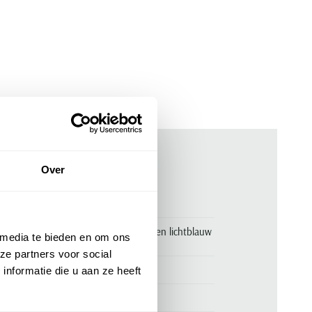
Over
ken
00163946
Xacus tailored fit overhemd katoen lichtblauw
 media te bieden en om ons
cutaway boord
ze partners voor social
Xacus
nformatie die u aan ze heeft
100% katoen