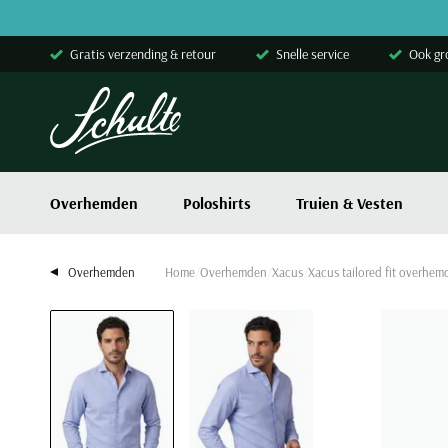
Skip to content
Gratis verzending & retour
Snelle service
Ook gr
Overhemden
Poloshirts
Truien & Vesten
Overhemden
Home
Overhemden
Xacus
Xacus tailored fit overhe