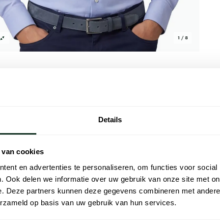
1 / 8
Details
Alle kenmer
uw shirt met cutaway boord en normale fit,
Artikelnr.
 van cookies
 mouwen voor een verzorgde uitstraling.
Naam
elijk zonder opsmuk, geschikt voor wie een
ent en advertenties te personaliseren, om functies voor social
elangrijke vergadering of op kantoor wanneer
. Ook delen we informatie over uw gebruik van onze site met on
Merk
e. Deze partners kunnen deze gegevens combineren met andere i
erzameld op basis van uw gebruik van hun services.
Materiaal