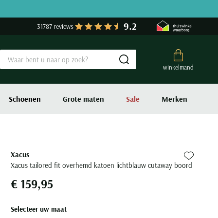
9.2
31787 reviews
Submit search
winkelmand
Schoenen
Grote maten
Sale
Merken
Xacus
Zet bij fa
Xacus tailored fit overhemd katoen lichtblauw cutaway boord
€ 159,95
Selecteer uw maat