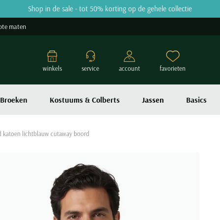
Shop in de sale - tot 50% korting op de gehele collectie
ote maten
winkels
service
account
favorieten
Broeken
Kostuums & Colberts
Jassen
Basics
md katoen lichtblauw cutaway boord