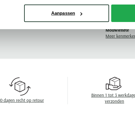
Pasvorm
us
Aanpassen
Kleur
Mouwlengte
Meer kenmerke
Leveranciers nr
Design
Boord
Manchet
Wasvoorschrift
Binnen 1 tot 3 werkdag
0 dagen recht op retour
verzonden