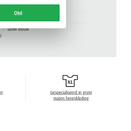
slim fit
Oké
blauw
lange mouw
n
.
WF520ML.11806-003
effen
cutaway boord
enkele manchet
en
speciaal wasprogamma 30°C, niet in de
droger, strijken op lage temperatuur, niet
en
Gespecialiseerd in grote
chemisch reinigen
maten herenkleding