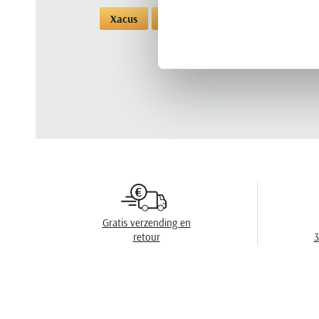
Xacus
Overhemden
Overhemden Xac
Gratis verzending en
retour
3