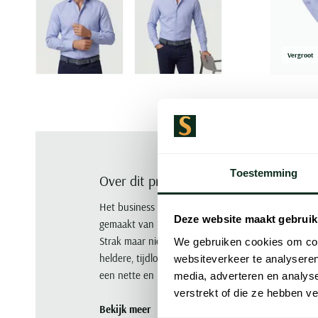
Vergroot
Toestemming
Over dit product
Het business overhemd van Xacus is een effen bla
Deze website maakt gebruik
gemaakt van 100% katoen en uitgevoerd met lange
Strak maar niet stijf, het ontwerp is chique en zak
We gebruiken cookies om cont
heldere, tijdloze basis zoekt. Draag het bij een b
websiteverkeer te analyseren
een nette en betrouwbare presentatie gewenst is.
media, adverteren en analys
verstrekt of die ze hebben v
Bekijk meer