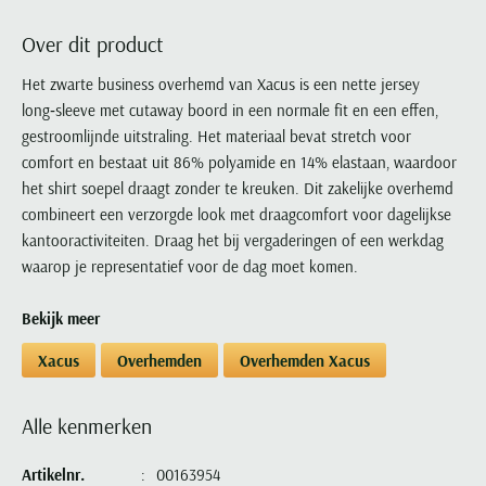
Portofino
PME Legend
Tussenjassen
PME Legend
Polo Ralph Lauren
Pierre Cardin
New Zealand
Lacoste
Over dit product
Profuomo
Polo Ralph Lauren
Bodywarmers
Polo Ralph Lauren
PME Legend
PME Legend
Olymp
Ledub
R2
Portofino
Het zwarte business overhemd van Xacus is een nette jersey
Portofino
Portofino
Polo Ralph Lauren
Paul & Shark
Lyle & Scott
long‑sleeve met cutaway boord in een normale fit en een effen,
Seidensticker
Reset
Profuomo
Profuomo
Portofino
Polo Ralph Lauren
Mac
gestroomlijnde uitstraling. Het materiaal bevat stretch voor
State of Art
State of Art
State of Art
State of Art
Replay
PME Legend
Maerz
comfort en bestaat uit 86% polyamide en 14% elastaan, waardoor
Tommy Hilfiger
Superdry
Superdry
Superdry
Tommy Hilfiger
het shirt soepel draagt zonder te kreuken. Dit zakelijke overhemd
Profuomo
Magnanni
Vanguard
Tenson
combineert een verzorgde look met draagcomfort voor dagelijkse
Tommy Hilfiger
Thomas Maine
Tramarossa
R2
Mason's
kantooractiviteiten. Draag het bij vergaderingen of een werkdag
Xacus
Tommy Hilfiger
Vanguard
Tommy Hilfiger
Vanguard
State of Art
Mc Alson
waarop je representatief voor de dag moet komen.
UBR
Vanguard
Superdry
Meyer
Populaire kleuren
Vanguard
Grote maten
Deals
Bekijk meer
William Lockie
Tenson
New Zealand
Wit overhemd heren
Grote maten poloshirts
2e broek voor de helft
Wellington of Billmore
Xacus
Overhemden
Overhemden Xacus
Tommy Hilfiger
Zwart overhemd heren
Grote maten herenmode
Populaire materialen
Tramarossa
Blauw overhemd heren
Populaire merk lijnen
Grote maten
Katoenen trui
North 84
Alle kenmerken
Vanguard
Groen overhemd heren
Meyer Chicago
Grote maten jassen
Populaire kleuren
Lamswollen trui
Olymp
Alle merken sale
Witte polo heren
Meyer Diego
Grote maten winterjassen
Artikelnr.
00163954
Merino wol trui