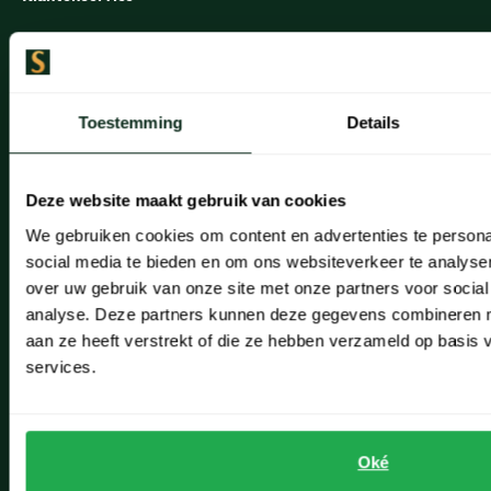
katoen, gemengd met elastane voor extra draagcomfort. De
Klantenservice
pasvorm van de t-shirts van Vanguard is regular tot wijde fit,
Veelgestelde vragen
waardoor het shirt u veel bewegingsvrijheid biedt.
Toestemming
Details
Bestellen
Het merk Vanguard
Betalen
Deze website maakt gebruik van cookies
Het Nederlandse merk Vanguard richt zich op de man met een
Verzenden
We gebruiken cookies om content en advertenties te persona
eigen karakter en een zeker gevoel voor stijl. Met de kleding van
Retourneren
social media te bieden en om ons websiteverkeer te analyse
Vanguard bereikt u een zelfbewuste uitstraling en creëert u een
over uw gebruik van onze site met onze partners voor social
Klachtenafhandeling
goede balans tussen casual en gekleed. De collecties tonen ieder
analyse. Deze partners kunnen deze gegevens combineren me
seizoen opnieuw route 66, hetgeen de inspiratiebron vormt voor
aan ze heeft verstrekt of die ze hebben verzameld op basis
Actievoorwaarden
services.
Vanguard al sinds het ontstaan van het merk. Goede kwaliteit, met
Artikelonderhoud
een robuuste look.
Onze winkels
Vanguard t-shirts bij Schulte Herenmode
Oké