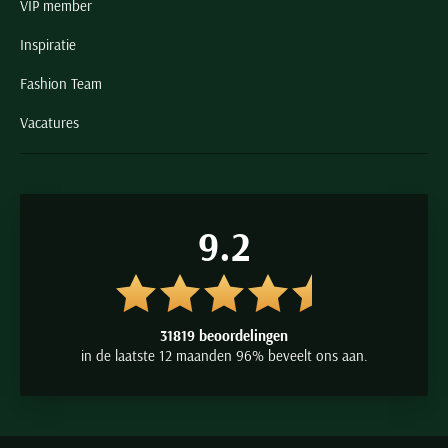
Vanguard poloshirts
VIP member
Vanguard T-shirts
Inspiratie
Vanguard truien
Fashion Team
Vanguard vesten
Vanguard broeken
Vacatures
Vanguard jeans
Vanguard bermuda's & shorts
Vanguard jassen & jacks
9.2
Vanguard herenkleding
31819 beoordelingen
in de laatste 12 maanden 96% beveelt ons aan.