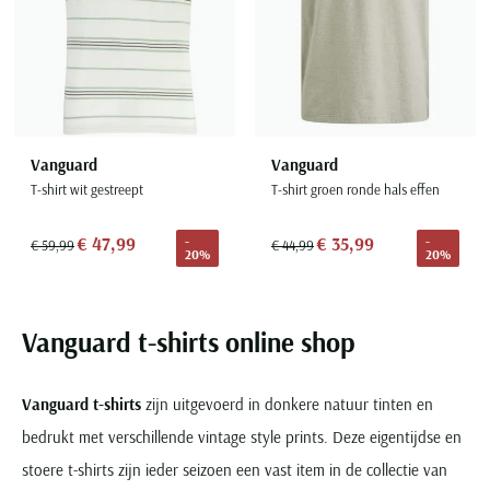
Vanguard
Vanguard
T-shirt wit gestreept
T-shirt groen ronde hals effen
€ 47,99
€ 35,99
-
-
€ 59,99
€ 44,99
20%
20%
Vanguard t-shirts online shop
Vanguard t-shirts
zijn uitgevoerd in donkere natuur tinten en
bedrukt met verschillende vintage style prints. Deze eigentijdse en
stoere t-shirts zijn ieder seizoen een vast item in de collectie van