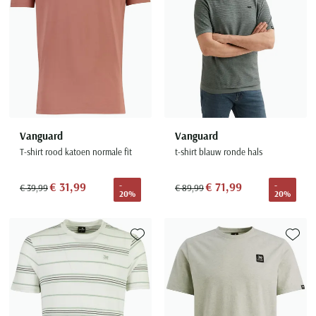
Vanguard
Vanguard
T-shirt rood katoen normale fit
t-shirt blauw ronde hals
€ 31,99
€ 71,99
-
-
€ 39,99
€ 89,99
20%
20%
Toevoegen aan favorieten
Toevoe