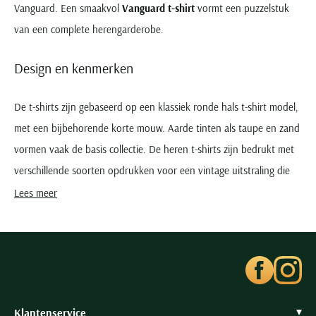
Vanguard. Een smaakvol
Vanguard t-shirt
vormt een puzzelstuk
van een complete herengarderobe.
Design en kenmerken
De t-shirts zijn gebaseerd op een klassiek ronde hals t-shirt model,
met een bijbehorende korte mouw. Aarde tinten als taupe en zand
vormen vaak de basis collectie. De heren t-shirts zijn bedrukt met
verschillende soorten opdrukken voor een vintage uitstraling die
doet denken aan de route 66. Subtiele applicaties zorgen voor een
Lees meer
smaakvolle afwerking.
Materiaal en pasvorm
U kunt de
Vanguard t-shirts
online bestellen vanaf maat M tot en
met 3XL. Een
Vanguard t-shirt
is gemaakt van huidvriendelijke
Klantenservice