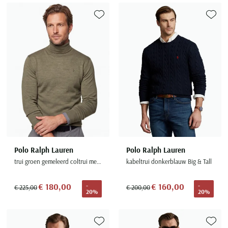
Toevoegen aan favorieten
Toevoe
Polo Ralph Lauren
Polo Ralph Lauren
trui groen gemeleerd coltrui merinowol
kabeltrui donkerblauw Big & Tall
€ 180,00
€ 160,00
-
-
€ 225,00
€ 200,00
20%
20%