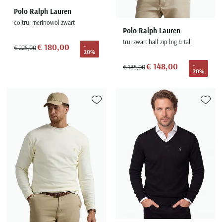
Polo Ralph Lauren
coltrui merinowol zwart
Polo Ralph Lauren
trui zwart half zip big & tall
€ 180,00
-
€ 225,00
20%
€ 148,00
-
€ 185,00
20%
Toevoegen aan favorieten
Toevoe