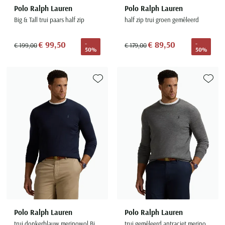
Polo Ralph Lauren
Polo Ralph Lauren
Big & Tall trui paars half zip
half zip trui groen gemêleerd
€ 99,50
€ 89,50
-
-
€ 199,00
€ 179,00
50%
50%
Toevoegen aan favorieten
Toevoe
Polo Ralph Lauren
Polo Ralph Lauren
trui donkerblauw merinowol Big & Tall
trui gemêleerd antraciet merinowol wijde fit