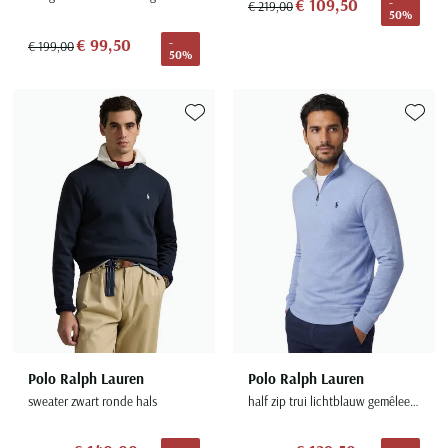
€ 109,50
-
€ 219,00
50%
€ 99,50
-
€ 199,00
50%
Toevoegen aan favorieten
Toevoe
Polo Ralph Lauren
Polo Ralph Lauren
sweater zwart ronde hals
half zip trui lichtblauw gemêleerd