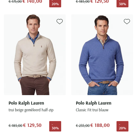
€ 140,00
€ 129,50
-
-
€ 175,00
€ 185,00
20%
30%
Toevoegen aan favorieten
Toevoe
Polo Ralph Lauren
Polo Ralph Lauren
trui beige gemêleerd half-zip
Classic Fit trui blauw
€ 129,50
€ 188,00
-
-
€ 185,00
€ 235,00
30%
20%