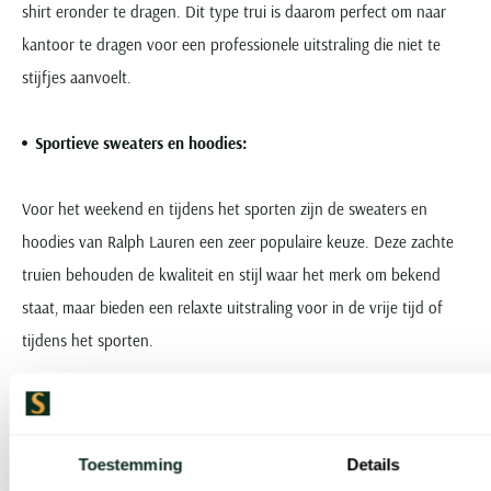
shirt eronder te dragen. Dit type trui is daarom perfect om naar
kantoor te dragen voor een professionele uitstraling die niet te
stijfjes aanvoelt.
Sportieve sweaters en hoodies:
Voor het weekend en tijdens het sporten zijn de sweaters en
hoodies van Ralph Lauren een zeer populaire keuze. Deze zachte
truien behouden de kwaliteit en stijl waar het merk om bekend
staat, maar bieden een relaxte uitstraling voor in de vrije tijd of
tijdens het sporten.
V-hals en ronde hals truien van Ralph Lauren
Toestemming
Details
Voor meer formele gelegenheden zijn de V-hals en ronde hals