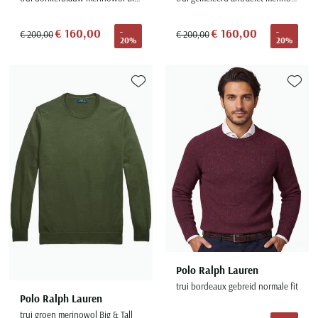
€ 160,00
€ 160,00
-
-
€ 200,00
€ 200,00
20%
20%
Toevoegen aan favorieten
Toevoe
Polo Ralph Lauren
trui bordeaux gebreid normale fit
Polo Ralph Lauren
trui groen merinowol Big & Tall