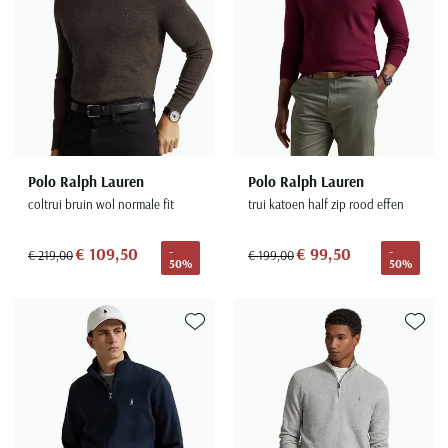
Polo Ralph Lauren
Polo Ralph Lauren
coltrui bruin wol normale fit
trui katoen half zip rood effen
€ 109,50
€ 99,50
-
-
€ 219,00
€ 199,00
50%
50%
Toevoegen aan favorieten
Toevoe