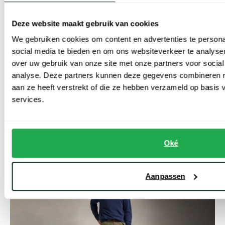
truien van Ralph Lauren onmisbaar. V-hals truien zijn perfect om
over een overhemd te dragen. Hier creëert de V-neklijn ruimte
Deze website maakt gebruik van cookies
voor de boord van uw overhemd. De truien met ronde hals truien
We gebruiken cookies om content en advertenties te persona
geven een cleane, minimalistische look die zowel casual als zakelijk
social media te bieden en om ons websiteverkeer te analyse
over uw gebruik van onze site met onze partners voor social
gedragen kan worden. Ook in onze Ralph Lauren truien outlet
analyse. Deze partners kunnen deze gegevens combineren me
kunt u rekenen op een uitgebreid assortiment, van een gebreide
aan ze heeft verstrekt of die ze hebben verzameld op basis
trui tot een formele pullover met ronde hals of V-hals tot een
services.
mooie sweater of hoodie met het iconische Polo Ralph Lauren
logo. Er is genoeg keuze in onze scherp geprijsde online SALE van
Ralph Lauren.
Oké
Aanpassen