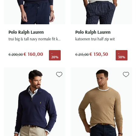
Polo Ralph Lauren
Polo Ralph Lauren
trui big & tall navy normale fit katoen
katoenen trui half zip wit
€ 160,00
€ 150,50
-
-
€ 200,00
€ 215,00
20%
30%
Toevoegen aan favorieten
Toevoe