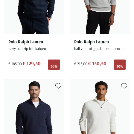
Polo Ralph Lauren
Polo Ralph Lauren
navy half zip trui katoen
half zip trui grijs katoen normale fit
€ 129,50
€ 150,50
-
-
€ 185,00
€ 215,00
30%
30%
Toevoegen aan favorieten
Toevoe