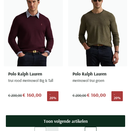
Toevoegen aan favorieten
Toevoe
Polo Ralph Lauren
Polo Ralph Lauren
trui rood merinowol Big & Tall
merinowol trui groen
€ 160,00
€ 160,00
-
-
€ 200,00
€ 200,00
20%
20%
Toon volgende artikelen