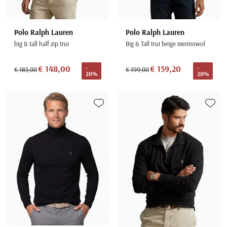
Polo Ralph Lauren
Polo Ralph Lauren
big & tall half zip trui
Big & Tall trui beige merinowol
€ 148,00
€ 159,20
-
-
€ 185,00
€ 199,00
20%
20%
Toevoegen aan favorieten
Toevoe