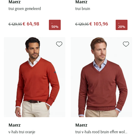
Maerz
Maerz
trui groen gemeleerd
trui bruin
€ 64,98
€ 103,96
-
-
€ 129,95
€ 129,95
50%
20%
Toevoegen aan favorieten
Toevoe
Maerz
Maerz
v-hals trui oranje
trui v-hals rood bruin effen wol wijde fit