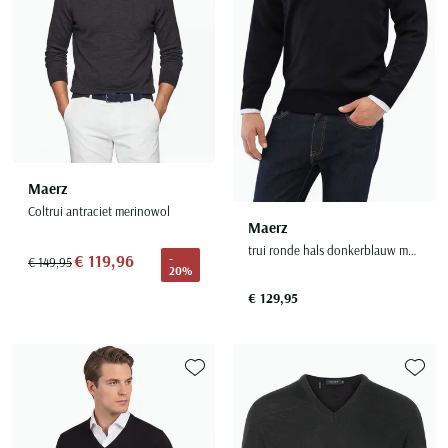
Maerz
Coltrui antraciet merinowol
Maerz
trui ronde hals donkerblauw merinowol
€ 119,96
-
€ 149,95
20%
€ 129,95
Toevoegen aan favorieten
Toevoe