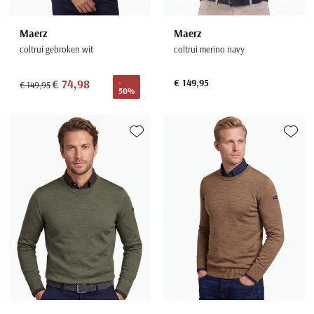
Maerz
Maerz
coltrui gebroken wit
coltrui merino navy
€ 74,98
€ 149,95
-
€ 149,95
50%
Toevoegen aan favorieten
Toevoe