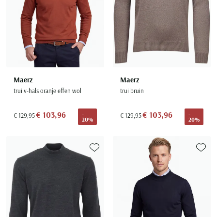
Maerz
Maerz
trui v-hals oranje effen wol
trui bruin
€ 103,96
€ 103,96
-
-
€ 129,95
€ 129,95
20%
20%
Toevoegen aan favorieten
Toevoe