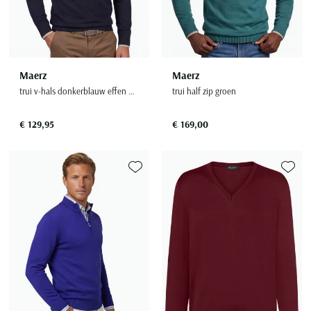
Maerz
Maerz
trui v-hals donkerblauw effen merinowol
trui half zip groen
€ 129,95
€ 169,00
Toevoegen aan favorieten
Toevoe