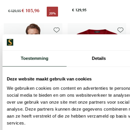
€ 103,96
€ 129,95
-
€ 129,95
20%
Toevoegen aan favorieten
Toevoe
Toestemming
Details
Deze website maakt gebruik van cookies
We gebruiken cookies om content en advertenties te persona
social media te bieden en om ons websiteverkeer te analyse
over uw gebruik van onze site met onze partners voor social
Maerz
analyse. Deze partners kunnen deze gegevens combineren me
Trui blauw gemeleerd wol ronde hals gemêleerd
aan ze heeft verstrekt of die ze hebben verzameld op basis
Maerz
services.
pullover rood merinowol v-hals
€ 103,96
-
€ 129,95