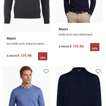
Maerz
turtle neck navy merinowol
Maerz
trui turtle neck antraciet merinowol
€ 119,96
-
€ 149,95
20%
€ 119,96
-
€ 149,95
20%
Toevoegen aan favorieten
Toevoe