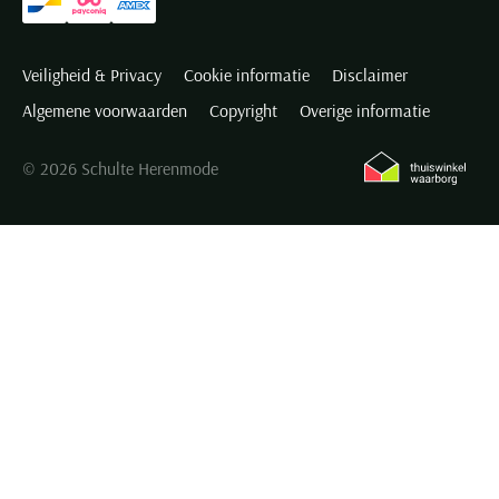
Een Maerz trui online kopen kan uitstekend bij Schulte
Herenmode. Bestellen gaat snel en eenvoudig, de verzending is
Veiligheid & Privacy
Cookie informatie
Disclaimer
kosteloos en de bezorging binnen 1 tot 3 werkdagen. De online
Algemene voorwaarden
Copyright
Overige informatie
collectie is zeer uitgebreid, maar als u de truien liever eerst wilt
passen, kunt u ook in een van de winkels terecht. Voor extra grote
© 2026 Schulte Herenmode
maten kunt u het best naar het filiaal in Hillegom. Houd ook de
webshop goed in de gaten, want hier zijn met regelmaat Maerz
truien in de aanbieding verkrijgbaar.
Naast de uitgebreide collectie truien, zijn er ook tal van andere
items van het modelabel in de webwinkel verkrijgbaar. Kijk ook
eens bij de onderstaande categorieën:
Maerz truien & vesten
Maerz truien