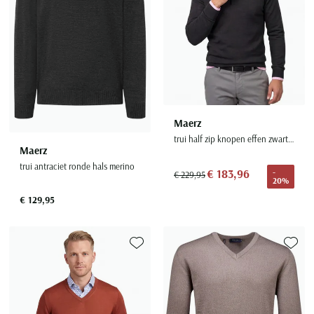
Maerz
trui half zip knopen effen zwart wol
Maerz
trui antraciet ronde hals merino
€ 183,96
-
€ 229,95
20%
€ 129,95
Toevoegen aan favorieten
Toevoe