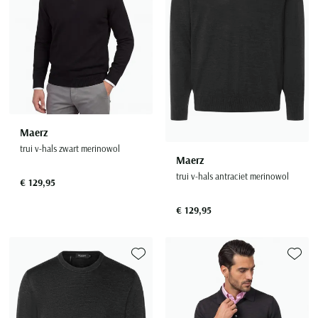
Maerz
trui v-hals zwart merinowol
Maerz
trui v-hals antraciet merinowol
€ 129,95
€ 129,95
Toevoegen aan favorieten
Toevoe