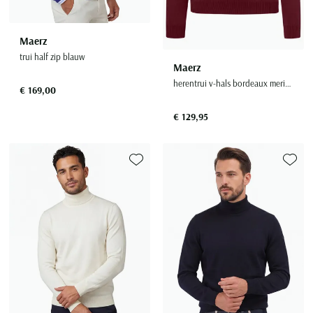
Maerz
trui half zip blauw
Maerz
herentrui v-hals bordeaux merinowol
€ 169,00
€ 129,95
Toevoegen aan favorieten
Toevoe