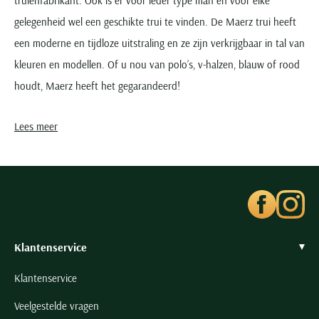
truienfabrikant. Ook is er voor ieder type man en voor elke
gelegenheid wel een geschikte trui te vinden. De Maerz trui heeft
een moderne en tijdloze uitstraling en ze zijn verkrijgbaar in tal van
kleuren en modellen. Of u nou van polo’s, v-halzen, blauw of rood
houdt, Maerz heeft het gegarandeerd!
Stijl, kenmerken en materiaal
Lees meer
De Maerz herentrui kan bij elke gelegenheid gedragen worden.
Wanneer u voor een klassieke look wilt gaan, kunt u kiezen voor
een stijlvolle trui in het grijs, zwart of blauw. Voor een meer
moderne en trendy uitstraling zijn er diverse fellere kleuren
Klantenservice
beschikbaar zoals geel, rood en groen. Allen komen voor in een
effen dessin. Naast het ruime aanbod in kleuren is ook de keuze
Klantenservice
qua modellen zeer uitgebreid. Maerz truien online bestellen kan in
Veelgestelde vragen
de modellen, ronde hals, V-hals, turtle neck en polokraag.