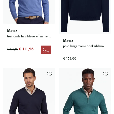
Maerz
trui ronde hals blauw effen merinowol
Maerz
polo lange mouw donkerblauw merinowol
€ 111,96
-
€ 139,95
20%
€ 159,00
Toevoegen aan favorieten
Toevoe