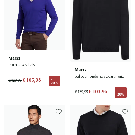
Maerz
trui blauw v-hals
Maerz
pullover ronde hals zwart merinowol
€ 103,96
-
€ 129,95
20%
€ 103,96
-
€ 129,95
20%
Toevoegen aan favorieten
Toevoe