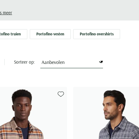
s meer
tofino truien
Portofino vesten
Portofino overshirts
Sorteer op:
Toevoegen aan favorieten