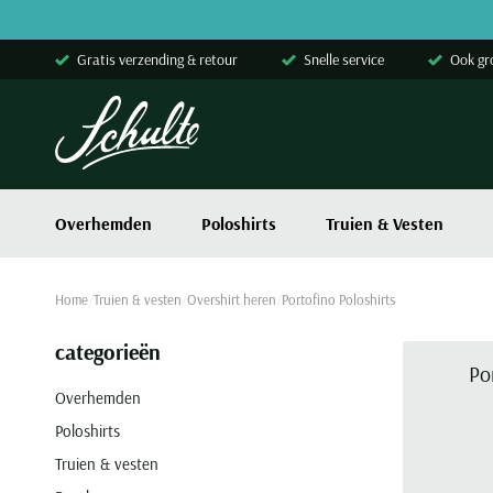
Skip to content
Gratis verzending & retour
Snelle service
Ook gr
Overhemden
Poloshirts
Truien & Vesten
Home
Truien & vesten
Overshirt heren
Portofino Poloshirts
categorieën
Po
Overhemden
Poloshirts
Truien & vesten