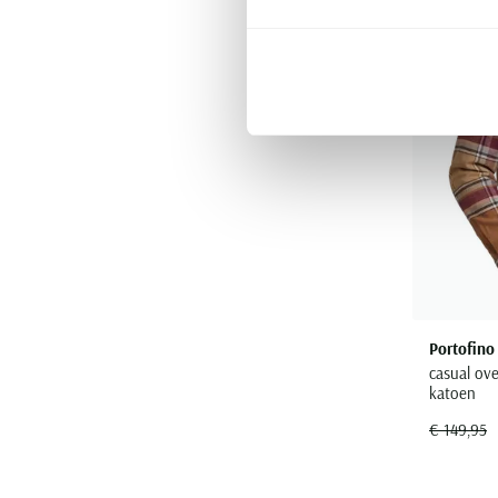
Portofino
casual ove
katoen
€ 149,95