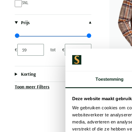
3XL
Prijs
Range slider min value
Range slider max value
€
tot
€
Minimum value input
Maximum value input
Portofino
Korting
Regular Fi
Toestemming
Toon meer Filters
€ 119,95
Deze website maakt gebruik
We gebruiken cookies om cont
websiteverkeer te analyseren
media, adverteren en analys
verstrekt of die ze hebben v