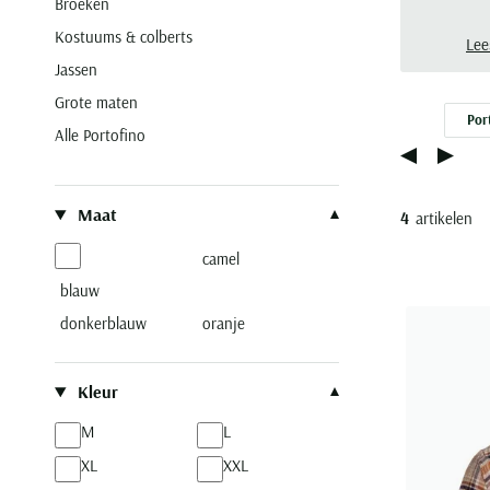
Broeken
Kostuums & colberts
Lee
Jassen
Grote maten
Por
Alle Portofino
Filteren op
Maat
4
artikelen
camel
blauw
donkerblauw
oranje
Kleur
M
L
XL
XXL