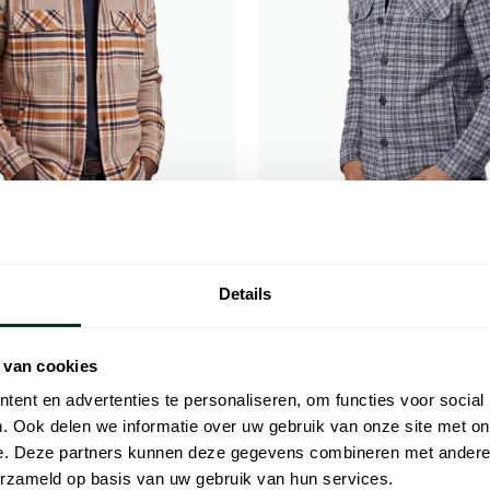
Portofino
t Overshirt oranje
overshirt blauw regular fit knop
Details
katoen
€ 59,98
€ 59,98
- 50%
- 50%
€ 119,95
 van cookies
ent en advertenties te personaliseren, om functies voor social
. Ook delen we informatie over uw gebruik van onze site met on
Toevoegen aan favorieten
e. Deze partners kunnen deze gegevens combineren met andere i
erzameld op basis van uw gebruik van hun services.