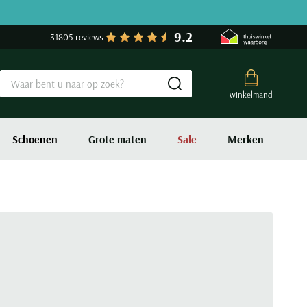
9.2
31805 reviews
Submit search
winkelmand
Schoenen
Grote maten
Sale
Merken