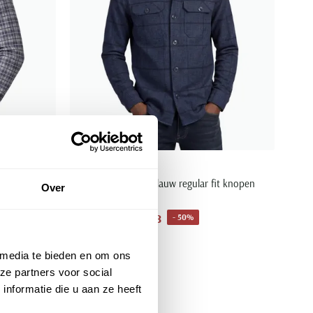
Portofino
en geruit
overshirt donkerblauw regular fit knopen
Over
geruit katoen
€ 74,98
- 50%
€ 149,95
 media te bieden en om ons
ze partners voor social
nformatie die u aan ze heeft