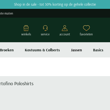
Shop in de sale - tot 50% korting op de gehele collectie
ote maten
winkels
service
account
favorieten
Broeken
Kostuums & Colberts
Jassen
Basics
rtofino Poloshirts