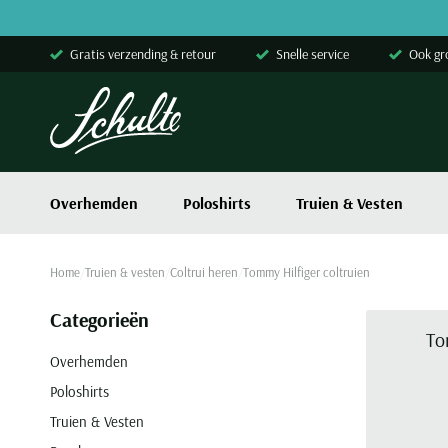
Skip to content
Gratis verzending & retour
Snelle service
Ook gr
Overhemden
Poloshirts
Truien & Vesten
Home
Truien & vesten
Coltrui heren
Tommy Hilfiger coltruien
Categorieën
To
Overhemden
Poloshirts
Truien & Vesten