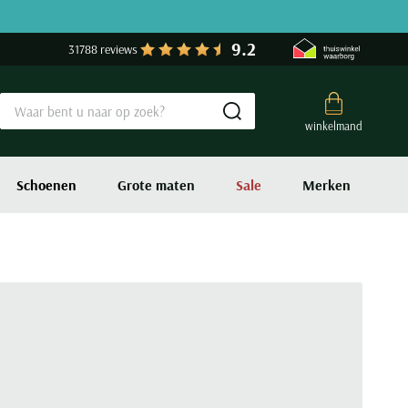
9.2
31788 reviews
Submit search
winkelmand
Schoenen
Grote maten
Sale
Merken