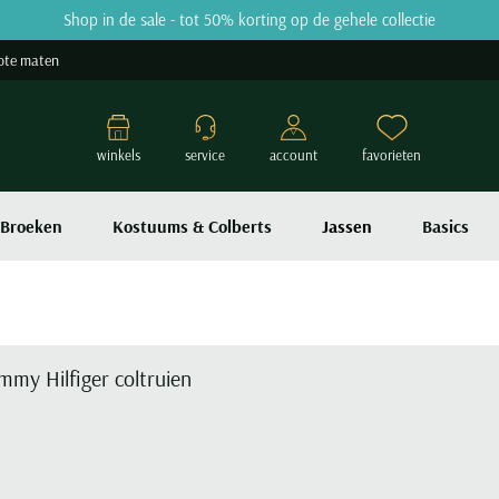
Shop in de sale - tot 50% korting op de gehele collectie
ote maten
winkels
service
account
favorieten
Broeken
Kostuums & Colberts
Jassen
Basics
mmy Hilfiger coltruien