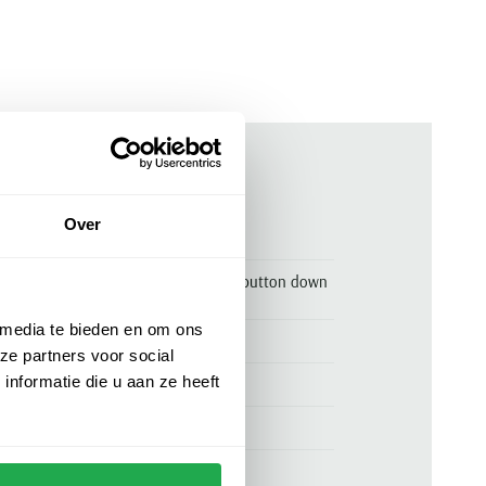
ken
Over
00159416
Tommy Hilfiger overhemd beige button down
normale fit linnen
 media te bieden en om ons
Tommy Hilfiger
ze partners voor social
nformatie die u aan ze heeft
100% linnen
normale fit
beige