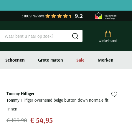
9.2
31809 reviews
Submit search
winkelmand
Schoenen
Grote maten
Sale
Merken
Tommy Hilfiger
Zet bij fa
Tommy Hilfiger overhemd beige button down normale fit
linnen
€ 54,95
€ 109,90