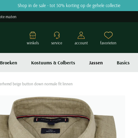
Shop in de sale - tot 50% korting op de gehele collectie
ote maten
winkels
service
account
favorieten
Broeken
Kostuums & Colberts
Jassen
Basics
erhemd beige button down normale fit linnen