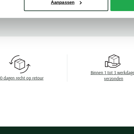
Aanpassen
Mouwlengte
Meer kenmerke
Leveranciers nr
Design
Boord
Borstzak
Manchet
Binnen 1 tot 3 werkdag
0 dagen recht op retour
verzonden
Wasvoorschrift