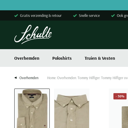
Skip to content
Gratis verzending & retour
Snelle service
Ook gr
Overhemden
Poloshirts
Truien & Vesten
Overhemden
Home
Overhemden
Tommy Hilfiger
Tommy Hilfiger ov
- 50%