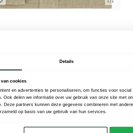
1 / 3
Alle kenmer
Details
lle keuze voor elke casual gelegenheid.
Artikelnr.
e normale fit die perfect is voor dagelijks
Naam
geven het overhemd een klassieke
 van cookies
n verfijnde afwerking. Dit effen linnen
ent en advertenties te personaliseren, om functies voor social
Merk
jdloze en veelzijdige toevoeging aan de
. Ook delen we informatie over uw gebruik van onze site met on
ag nog toe aan je collectie.
e. Deze partners kunnen deze gegevens combineren met andere i
Materiaal
erzameld op basis van uw gebruik van hun services.
Pasvorm
den Tommy Hilfiger
Kleur