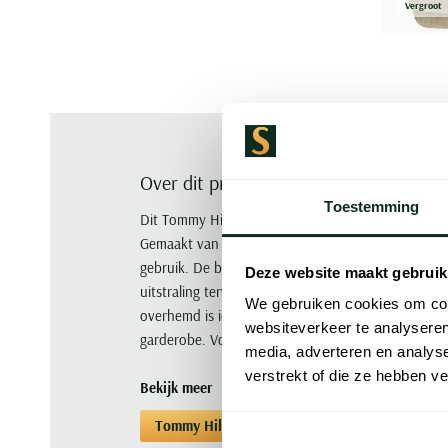
Vergroot
Over dit product
Toestemming
Dit Tommy Hilfiger overhemd in beige is een stijlvo
Gemaakt van 100% linnen biedt het een comfortabel
gebruik. De button-down boord en lange mouwen 
Deze website maakt gebruik
uitstraling terwijl de enkele manchet zorgt voor ee
We gebruiken cookies om cont
overhemd is ideaal voor wie op zoek is naar een ti
websiteverkeer te analyseren
garderobe. Voeg dit Tommy Hilfiger overhemd vanda
media, adverteren en analys
verstrekt of die ze hebben v
Bekijk meer
Tommy Hilfiger
Overhemden
Overhem