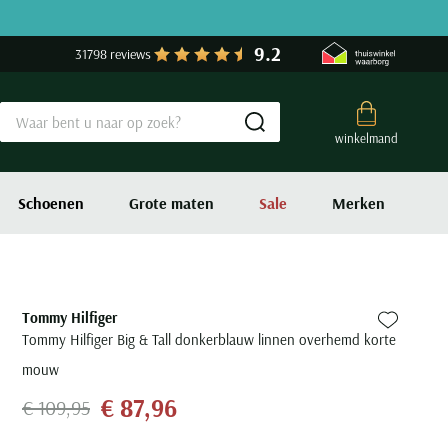
9.2
31798 reviews
Submit search
winkelmand
Schoenen
Grote maten
Sale
Merken
Tommy Hilfiger
Zet bij fa
Tommy Hilfiger Big & Tall donkerblauw linnen overhemd korte
mouw
€ 87,96
€ 109,95