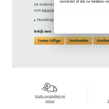
verstrekt of die ze hebben v
Dit moderne katoenen overhemd van Tommy Hilfiger 
onze
katoenen overhemden voor heren
Mouwlengte:
korte mouw
Bekijk meer
Tommy Hilfiger
Overhemden
Overhem
Gratis verzending en
retour
3