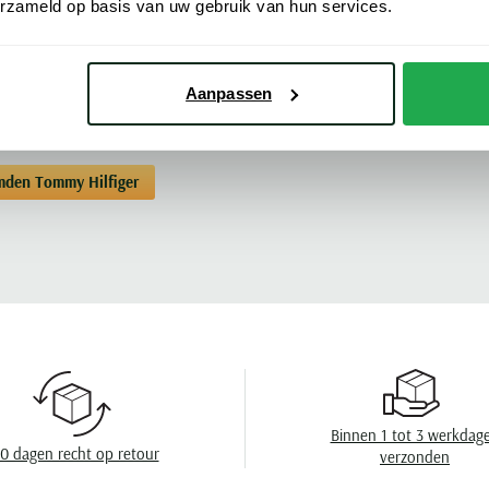
erzameld op basis van uw gebruik van hun services.
is sterk en puur natuur. Bekijk hier al
Kleur
Meer kenmerke
Mouwlengte
Aanpassen
Leveranciers nr
Design
den Tommy Hilfiger
Boord
Borstzak
Wasvoorschrift
Binnen 1 tot 3 werkdag
0 dagen recht op retour
verzonden