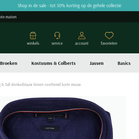
Shop in de sale - tot 50% korting op de gehele collectie
ote maten
winkels
service
account
favorieten
Broeken
Kostuums & Colberts
Jassen
Basics
ig & Tall donkerblauw linnen overhemd korte mouw