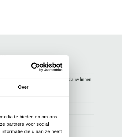
ken
00170649
Tommy Hilfiger Big & Tall donkerblauw linnen
overhemd korte mouw
Over
Tommy Hilfiger
Tommy Hilfiger Big & Tall
 media te bieden en om ons
100% linnen
ze partners voor social
nformatie die u aan ze heeft
normale fit