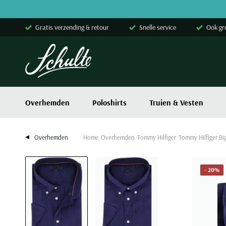
Skip to content
Gratis verzending & retour
Snelle service
Ook gr
Overhemden
Poloshirts
Truien & Vesten
Overhemden
Home
Overhemden
Tommy Hilfiger
Tommy Hilfiger B
- 20%