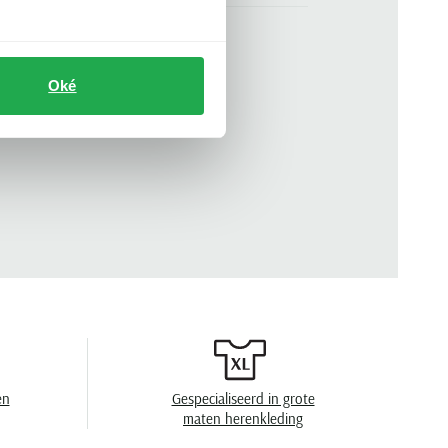
donkerblauw
n
korte mouw
Oké
.
MW0MW44078-DCC
effen
button-down boord
geen borstzak
en
speciaal wasprogamma 30°C, toegestaan voor
de droger, strijken op middelhoge
temperatuur, niet chemisch reinigen
en
Gespecialiseerd in grote
maten herenkleding