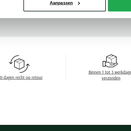
Aanpassen
Mouwlengte
Meer kenmerke
Leveranciers nr
Model
Design
Wasvoorschrift
Binnen 1 tot 3 werkdag
0 dagen recht op retour
verzonden