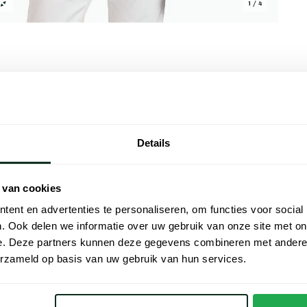
1 / 4
Alle kenmer
Details
 stijlvolle keuze voor de modebewuste man.
Artikelnr.
 een comfortabele pasvorm. Gemaakt van
Naam
armere maanden. De korte mouwen maken
 van cookies
ontspannen weekenduitje. Stel je voor dat
Merk
ent en advertenties te personaliseren, om functies voor social
 lunch met vrienden of een informele
. Ook delen we informatie over uw gebruik van onze site met on
Materiaal
e. Deze partners kunnen deze gegevens combineren met andere i
erzameld op basis van uw gebruik van hun services.
Pasvorm
Kleur