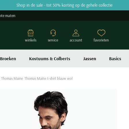
Shop in de sale - tot 50% korting op de gehele collectie
ote maten
winkels
service
account
favorieten
Broeken
Kostuums & Colberts
Jassen
Basics
Thomas Maine
Thomas Maine t-shirt blauw wol