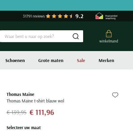
9.2
31791 reviews
Submit search
winkelmand
Schoenen
Grote maten
Sale
Merken
Thomas Maine
Zet bij fa
Thomas Maine t-shirt blauw wol
€ 111,96
€ 139,95
Selecteer uw maat