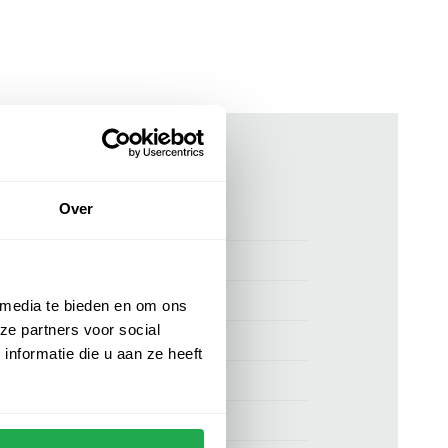
ken
Over
00157075
Thomas Maine t-shirt blauw wol
Thomas Maine
 media te bieden en om ons
ze partners voor social
55% wol en 45% Linnen
nformatie die u aan ze heeft
normale fit
blauw