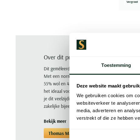
Vergroot
Over dit product
Toestemming
Dit gemêleerde poloshirt van Thomas Maine is een
Met een normale fit en een ronde hals biedt het
55% wol en 45% linnen is het perfect voor de w
Deze website maakt gebruik
het ideaal voor een casual dag op kantoor of een 
We gebruiken cookies om cont
je dit veelzijdige shirt draagt tijdens een zomerse
websiteverkeer te analyseren
zakelijke bijeenkomst.
media, adverteren en analys
verstrekt of die ze hebben v
Bekijk meer
Thomas Maine
Poloshirts korte mouwen