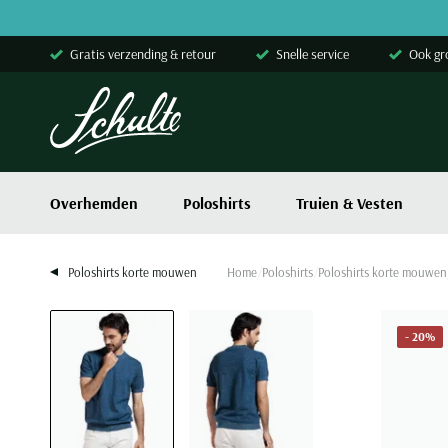
Skip to content
Gratis verzending & retour
Snelle service
Ook gr
Overhemden
Poloshirts
Truien & Vesten
Poloshirts korte mouwen
Home
Poloshirts
Poloshirts korte mouwen
- 20%