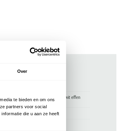
Over
ken
0968000070
Alan Red Vermont t-shirt 2-pack wit effen
 media te bieden en om ons
katoen
ze partners voor social
Alan Red
nformatie die u aan ze heeft
Alan Red Vermont