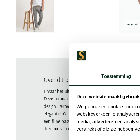
Vergroot
Toestemming
Over dit product
Ervaar het ultieme comfort met de Alan Red Vermon
Deze website maakt gebruik
Deze normale fit T-shirts zijn gemaakt van 100% ka
design. Perfect als basic item in je garderobe met 
We gebruiken cookies om cont
elegantie. Of je ze nu draagt onder een overhemd of
websiteverkeer te analyseren
een fijne pasvorm en duurzaamheid. Profiteer nu v
media, adverteren en analys
deze must-haves toe aan je kledingcollectie.
verstrekt of die ze hebben v