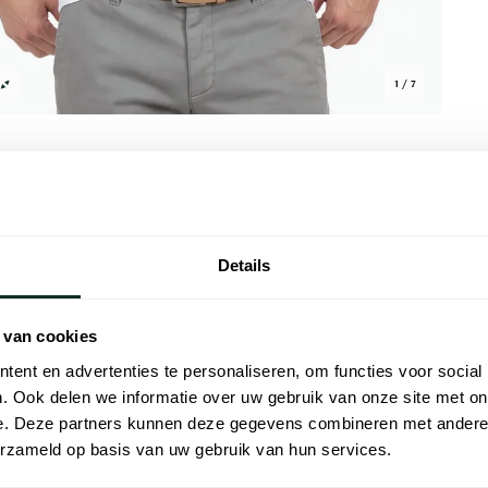
1 / 7
Details
Alle kenmer
t witte T-shirts in een handige 2-pack.
Artikelnr.
 van cookies
toen en voorzien van een stijlvolle effen
Naam
een subtiele v-hals voor een vleugje
ent en advertenties te personaliseren, om functies voor social
 als casual item deze T-shirts bieden altijd
. Ook delen we informatie over uw gebruik van onze site met on
Merk
an de Alan Red T-shirts aanbieding en voeg
e. Deze partners kunnen deze gegevens combineren met andere i
erzameld op basis van uw gebruik van hun services.
Lijn