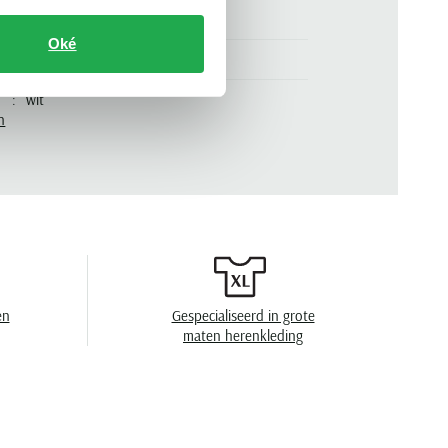
100% katoen
Oké
normale fit
wit
n
korte mouw
.
6671/2-01
basic, v-hals
effen
ondershirt
en
Gespecialiseerd in grote
maten herenkleding