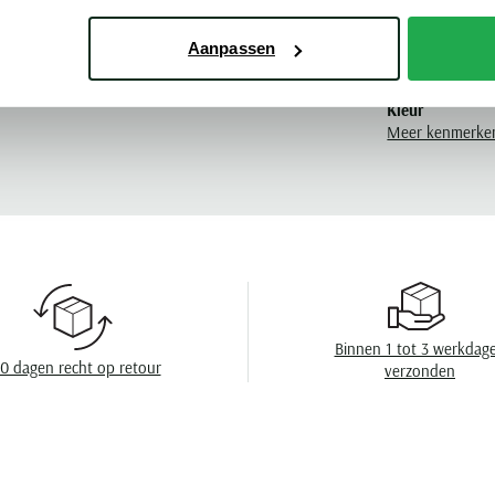
Materiaal
Aanpassen
Pasvorm
Kleur
Meer kenmerke
Mouwlengte
Leveranciers nr
Model
Design
Eigenschappen
Binnen 1 tot 3 werkdag
0 dagen recht op retour
verzonden