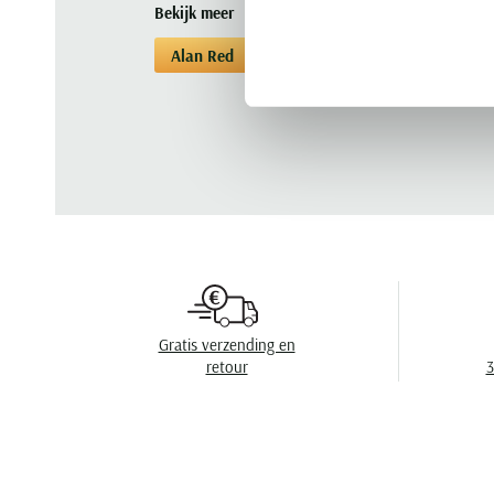
Bekijk meer
Alan Red
T-shirts
T-shirts Alan Red
Gratis verzending en
retour
3