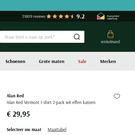
9.2
31809 reviews
Submit search
winkelmand
Schoenen
Grote maten
Sale
Merken
Alan Red
Zet bij fa
Alan Red Vermont t-shirt 2-pack wit effen katoen
€ 29,95
Selecteer uw maat
Maattabel