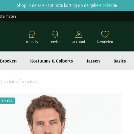
Shop in de sale - tot 50% korting op de gehele collectie
ote maten
winkels
service
account
favorieten
Broeken
Kostuums & Colberts
Jassen
Basics
 2-pack wit effen katoen
 3 = €75