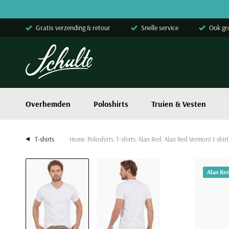
Skip to content
Gratis verzending & retour
Snelle service
Ook gr
Overhemden
Poloshirts
Truien & Vesten
T-shirts
Home
Poloshirts
T-shirts
Alan Red
Alan Red Vermont t-shirt
Alan Red