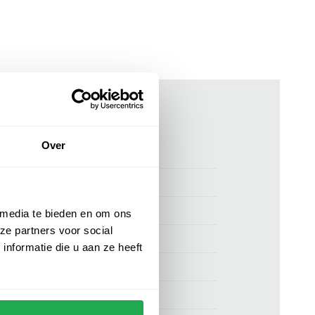
ken
Over
00161388
T-shirt Boss Jiovanni beige
Hugo Boss
 media te bieden en om ons
ze partners voor social
BOSS Black
nformatie die u aan ze heeft
56% linnen, 44% viscose
normale fit