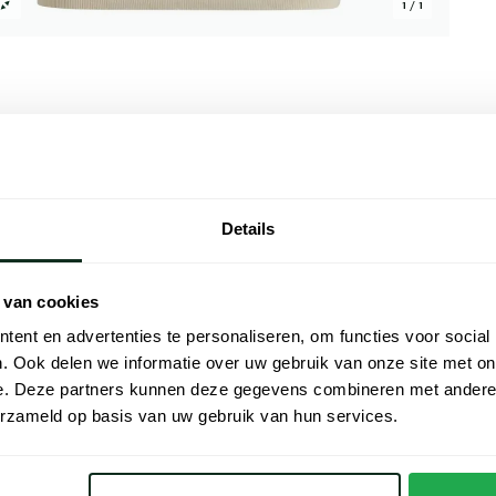
1 / 1
Alle kenmer
Details
en verfijnde beige tint. Dit shirt heeft een
Artikelnr.
ix van 56% linnen en 44% viscose perfect
Naam
ronde hals geven het een tijdloze
 van cookies
mfort en stijl wil combineren tijdens een
Merk
ent en advertenties te personaliseren, om functies voor social
eelzijdige stuk toe aan je collectie voor
. Ook delen we informatie over uw gebruik van onze site met on
Lijn
e. Deze partners kunnen deze gegevens combineren met andere i
erzameld op basis van uw gebruik van hun services.
Materiaal
Pasvorm
Poloshirts korte mouwen Hugo Boss