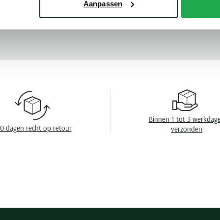
Aanpassen
Kleur
Meer kenmerke
Mouwlengte
Leveranciers nr
Model
Design
Eigenschappen
Binnen 1 tot 3 werkdag
Wasvoorschrift
0 dagen recht op retour
verzonden