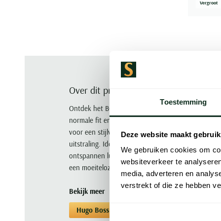
Vergroot
Over dit product
Toestemming
Ontdek het BOSS Black poloshirt van Hugo Boss in e
normale fit en is gemaakt van een hoogwaardige m
voor een stijlvolle zomerdag. De korte mouwen en 
Deze website maakt gebruik
uitstraling. Ideaal voor de modebewuste man die co
We gebruiken cookies om cont
ontspannen lunch of een casual werkdag. Voeg dit v
websiteverkeer te analyseren
een moeiteloze elegante look.
media, adverteren en analys
verstrekt of die ze hebben v
Bekijk meer
Hugo Boss
Poloshirts korte mouwen