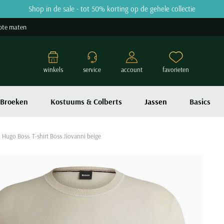
Shop in de sale - tot 50% korting op de gehele collectie
ote maten
winkels
service
account
favorieten
Broeken
Kostuums & Colberts
Jassen
Basics
Hugo Boss
T-shirt Boss Jiovanni beige