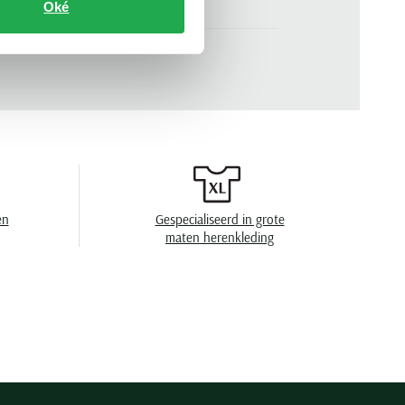
Oké
beige
n
korte mouw
.
50537639-131
ronde hals
effen
knitted
en
Gespecialiseerd in grote
en
speciaal wasprogamma 30°C, niet in de
maten herenkleding
droger, strijken op lage temperatuur, chemish
reinigen