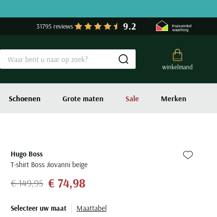
9.2
31795 reviews
Submit search
winkelmand
Schoenen
Grote maten
Sale
Merken
Hugo Boss
Zet bij fa
T-shirt Boss Jiovanni beige
€ 74,98
€ 149,95
Selecteer uw maat
Maattabel