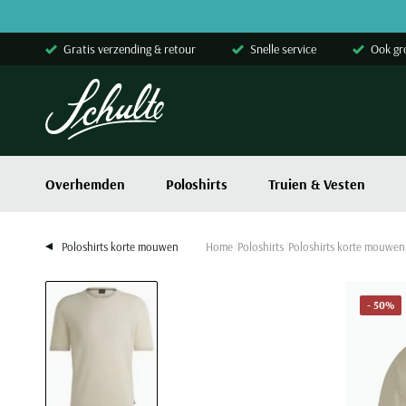
Skip to content
Gratis verzending & retour
Snelle service
Ook gr
Overhemden
Poloshirts
Truien & Vesten
Poloshirts korte mouwen
Home
Poloshirts
Poloshirts korte mouwen
- 50%