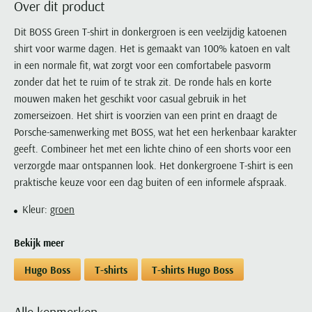
Over dit product
Portofino
PME Legend
Tussenjassen
PME Legend
Polo Ralph Lauren
Pierre Cardin
New Zealand
Lacoste
Profuomo
Polo Ralph Lauren
Dit BOSS Green T-shirt in donkergroen is een veelzijdig katoenen
Bodywarmers
Polo Ralph Lauren
PME Legend
PME Legend
Olymp
Ledub
shirt voor warme dagen. Het is gemaakt van 100% katoen en valt
R2
Portofino
Portofino
Portofino
Polo Ralph Lauren
Paul & Shark
Lyle & Scott
in een normale fit, wat zorgt voor een comfortabele pasvorm
Seidensticker
Reset
Profuomo
Profuomo
Portofino
Polo Ralph Lauren
Mac
zonder dat het te ruim of te strak zit. De ronde hals en korte
State of Art
State of Art
State of Art
State of Art
Replay
mouwen maken het geschikt voor casual gebruik in het
PME Legend
Maerz
Tommy Hilfiger
Superdry
zomerseizoen. Het shirt is voorzien van een print en draagt de
Superdry
Superdry
Tommy Hilfiger
Profuomo
Magnanni
Porsche-samenwerking met BOSS, wat het een herkenbaar karakter
Vanguard
Tenson
Tommy Hilfiger
Thomas Maine
Tramarossa
R2
Mason's
geeft. Combineer het met een lichte chino of een shorts voor een
Xacus
Tommy Hilfiger
Vanguard
Tommy Hilfiger
Vanguard
verzorgde maar ontspannen look. Het donkergroene T-shirt is een
State of Art
Mc Alson
UBR
praktische keuze voor een dag buiten of een informele afspraak.
Vanguard
Superdry
Meyer
Populaire kleuren
Vanguard
Grote maten
Deals
William Lockie
Kleur:
groen
Tenson
New Zealand
Wit overhemd heren
Grote maten poloshirts
2e broek voor de helft
Wellington of Billmore
Tommy Hilfiger
Zwart overhemd heren
Bekijk meer
Grote maten herenmode
Populaire materialen
Tramarossa
Blauw overhemd heren
Populaire merk lijnen
Grote maten
Katoenen trui
Hugo Boss
T-shirts
T-shirts Hugo Boss
North 84
Vanguard
Groen overhemd heren
Meyer Chicago
Grote maten jassen
Populaire kleuren
Lamswollen trui
Olymp
Alle merken sale
Witte polo heren
Meyer Diego
Grote maten winterjassen
Merino wol trui
Alle kenmerken