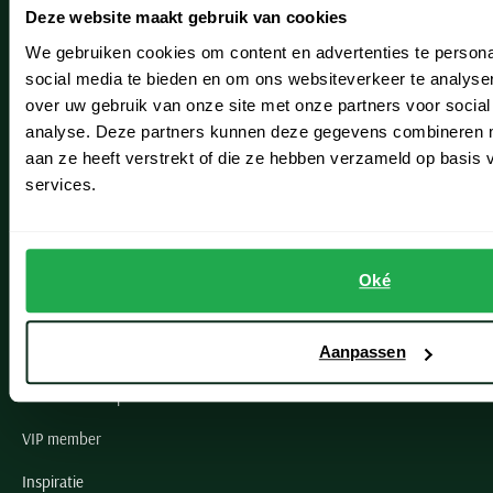
Deze website maakt gebruik van cookies
Hillegom
We gebruiken cookies om content en advertenties te persona
Leiderdorp
social media te bieden en om ons websiteverkeer te analyse
over uw gebruik van onze site met onze partners voor social
Lisse
analyse. Deze partners kunnen deze gegevens combineren me
Noordwijk
aan ze heeft verstrekt of die ze hebben verzameld op basis
services.
Oegstgeest
Openingstijden winkels
Oké
Schulte Herenmode
Grote maten herenkleding
Aanpassen
Paul & Shark specialist
VIP member
Inspiratie