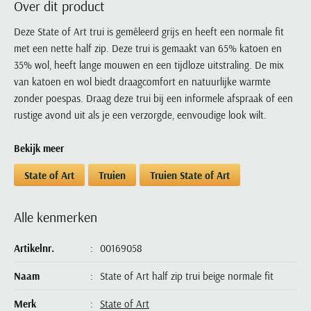
Over dit product
Portofino
PME Legend
Tussenjassen
PME Legend
Polo Ralph Lauren
Pierre Cardin
New Zealand
Lacoste
Profuomo
Polo Ralph Lauren
Deze State of Art trui is gemêleerd grijs en heeft een normale fit
Bodywarmers
Polo Ralph Lauren
PME Legend
PME Legend
Olymp
Ledub
met een nette half zip. Deze trui is gemaakt van 65% katoen en
R2
Portofino
Portofino
Portofino
Polo Ralph Lauren
Paul & Shark
Lyle & Scott
35% wol, heeft lange mouwen en een tijdloze uitstraling. De mix
Seidensticker
Reset
Profuomo
Profuomo
Portofino
Polo Ralph Lauren
Mac
van katoen en wol biedt draagcomfort en natuurlijke warmte
State of Art
State of Art
State of Art
State of Art
Replay
zonder poespas. Draag deze trui bij een informele afspraak of een
PME Legend
Maerz
Tommy Hilfiger
Superdry
rustige avond uit als je een verzorgde, eenvoudige look wilt.
Superdry
Superdry
Tommy Hilfiger
Profuomo
Magnanni
Vanguard
Tenson
Tommy Hilfiger
Thomas Maine
Tramarossa
R2
Mason's
Bekijk meer
Xacus
Tommy Hilfiger
Vanguard
Tommy Hilfiger
Vanguard
State of Art
Mc Alson
State of Art
Truien
Truien State of Art
UBR
Vanguard
Superdry
Meyer
Populaire kleuren
Vanguard
Grote maten
Deals
William Lockie
Tenson
New Zealand
Alle kenmerken
Wit overhemd heren
Grote maten poloshirts
2e broek voor de helft
Wellington of Billmore
Tommy Hilfiger
Zwart overhemd heren
Grote maten herenmode
Populaire materialen
Artikelnr.
00169058
Tramarossa
Blauw overhemd heren
Populaire merk lijnen
Grote maten
Katoenen trui
North 84
Vanguard
Naam
State of Art half zip trui beige normale fit
Groen overhemd heren
Meyer Chicago
Grote maten jassen
Populaire kleuren
Lamswollen trui
Olymp
Alle merken sale
Witte polo heren
Meyer Diego
Grote maten winterjassen
Merk
State of Art
Merino wol trui