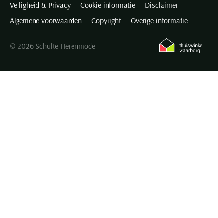
Veiligheid & Privacy
Cookie informatie
Disclaimer
Seidensticker
Algemene voorwaarden
Copyright
Overige informatie
Slater
State of Art
© 2026 Schulte Herenmode
Superdry
Tenson
Thomas Maine
Tommy Hilfiger
Tramarossa
UBR
Vanguard
Wellington of Billmore
William Lockie
Xacus
Alle merken