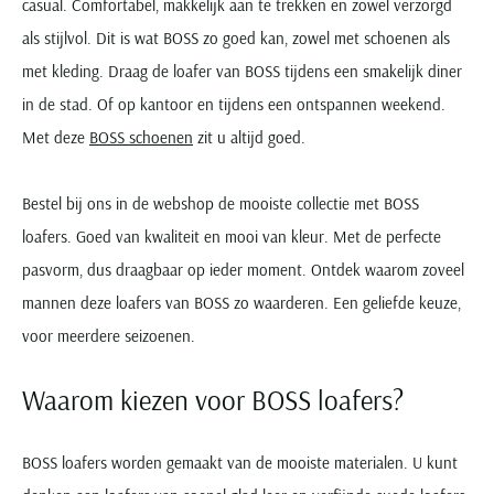
casual. Comfortabel, makkelijk aan te trekken en zowel verzorgd
Portofino
PME Legend
Tussenjassen
PME Legend
Polo Ralph Lauren
Pierre Cardin
New Zealand
Lacoste
als stijlvol. Dit is wat BOSS zo goed kan, zowel met schoenen als
Profuomo
Polo Ralph Lauren
Bodywarmers
Polo Ralph Lauren
PME Legend
PME Legend
Olymp
Ledub
met kleding. Draag de loafer van BOSS tijdens een smakelijk diner
R2
Portofino
Portofino
Portofino
Polo Ralph Lauren
Paul & Shark
Lyle & Scott
in de stad. Of op kantoor en tijdens een ontspannen weekend.
Seidensticker
Reset
Profuomo
Profuomo
Portofino
Polo Ralph Lauren
Mac
Met deze
BOSS schoenen
zit u altijd goed.
State of Art
State of Art
State of Art
State of Art
Replay
PME Legend
Maerz
Tommy Hilfiger
Superdry
Superdry
Superdry
Tommy Hilfiger
Profuomo
Magnanni
Bestel bij ons in de webshop de mooiste collectie met BOSS
Vanguard
Tenson
Tommy Hilfiger
Thomas Maine
Tramarossa
R2
Mason's
loafers. Goed van kwaliteit en mooi van kleur. Met de perfecte
Xacus
Tommy Hilfiger
Vanguard
Tommy Hilfiger
Vanguard
State of Art
Mc Alson
pasvorm, dus draagbaar op ieder moment. Ontdek waarom zoveel
UBR
Vanguard
Superdry
Meyer
mannen deze loafers van BOSS zo waarderen. Een geliefde keuze,
Populaire kleuren
Vanguard
Grote maten
Deals
William Lockie
Tenson
New Zealand
voor meerdere seizoenen.
Wit overhemd heren
Grote maten poloshirts
2e broek voor de helft
Wellington of Billmore
Tommy Hilfiger
Zwart overhemd heren
Grote maten herenmode
Populaire materialen
Waarom kiezen voor BOSS loafers?
Tramarossa
Blauw overhemd heren
Populaire merk lijnen
Grote maten
Katoenen trui
North 84
Vanguard
Groen overhemd heren
Meyer Chicago
Grote maten jassen
Populaire kleuren
Lamswollen trui
Olymp
BOSS loafers worden gemaakt van de mooiste materialen. U kunt
Alle merken sale
Witte polo heren
Meyer Diego
Grote maten winterjassen
Merino wol trui