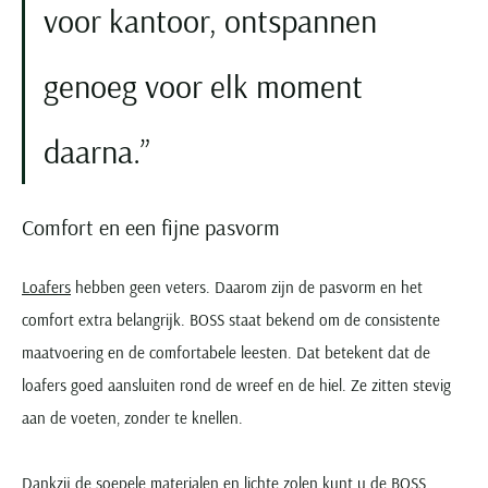
voor kantoor, ontspannen
Seidensticker
Slater
genoeg voor elk moment
State of Art
Superdry
daarna.
Tenson
Thomas Maine
Tommy Hilfiger
Comfort en een fijne pasvorm
Tramarossa
UBR
Loafers
hebben geen veters. Daarom zijn de pasvorm en het
Vanguard
comfort extra belangrijk. BOSS staat bekend om de consistente
Wellington of Billmore
maatvoering en de comfortabele leesten. Dat betekent dat de
William Lockie
loafers goed aansluiten rond de wreef en de hiel. Ze zitten stevig
aan de voeten, zonder te knellen.
Xacus
Alle merken
Dankzij de soepele materialen en lichte zolen kunt u de BOSS