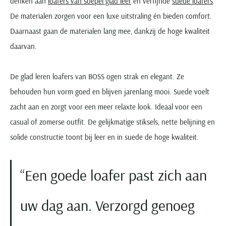
denken aan
loafers van soepel glad leer
en verfijnde
suede loafers
.
Paul & Shark
Grote maten
Oranje polo heren
Meyer Dubai
Grote maten zomerjassen
Katoenen vest
De materialen zorgen voor een luxe uitstraling én bieden comfort.
People of Shibuya
Grote maten overhemden
Blauwe polo heren
Grote maten specialist
Wollen vest
Daarnaast gaan de materialen lang mee, dankzij de hoge kwaliteit
Peuterey
Grote maten herenkleding
Grote maten
Groene polo heren
Fleece trui
daarvan.
Pierre Cardin
Grote maten broeken
Model jas
Polo Ralph Lauren
Populaire materialen
Grote maten herenmode
Gewatteerde jassen
Populaire lijnen
Grote maten
De glad leren loafers van BOSS ogen strak en elegant. Ze
Portofino
Flanellen overhemden
Ralph Lauren Slim Fit polo
Parka jassen
Grote maten truien
behouden hun vorm goed en blijven jarenlang mooi. Suede voelt
PME Legend
Linnen overhemden
Populaire fits
Ralph Lauren Custom Fit polo
Mantel jassen
Grote maten vesten
zacht aan en zorgt voor een meer relaxte look. Ideaal voor een
Profuomo
Denim overhemden
Broeken slim fit
Lacoste Slim Fit polo
Regenjassen
Grote maten truien & vesten
casual of zomerse outfit. De gelijkmatige stiksels, nette belijning en
Rehab
Katoenen overhemden
Jeans slim fit
Bomber jacks
Grote maten specialist
solide constructie toont bij leer en in suede de hoge kwaliteit.
Replay
Corduroy overhemden
Cargo broeken
Deals
Windjacks
Reset
Buy 2 save €20
Softshell jassen
Een goede loafer past zich aan
Roy Robson
Schiesser
uw dag aan. Verzorgd genoeg