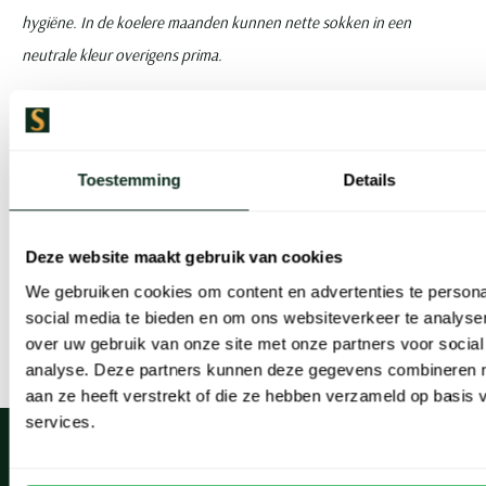
hygiëne. In de koelere maanden kunnen nette sokken in een
neutrale kleur overigens prima.
BOSS loafers kopen bij Schulte
Herenmode
Toestemming
Details
Bestel bij ons in de webshop een paar Hugo Boss loafers. Bekijk de
nieuwe collectie van het merk, net als de tijdloze modellen die al
Deze website maakt gebruik van cookies
lang meegaan. Zowel leren loafers als suede loafers, eenvoudig
We gebruiken cookies om content en advertenties te persona
online te bestellen. Zodra u bestelt gaan wij ermee aan de slag.
social media te bieden en om ons websiteverkeer te analyse
Daarna heeft u de loafers van Boss snel in huis.
over uw gebruik van onze site met onze partners voor social
analyse. Deze partners kunnen deze gegevens combineren me
aan ze heeft verstrekt of die ze hebben verzameld op basis
services.