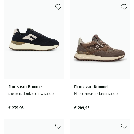
Toevoegen aan favorieten
Toevoe
Floris van Bommel
Floris van Bommel
sneakers donkerblauw suede
Noppi sneakers bruin suede
€ 239,95
€ 249,95
Toevoegen aan favorieten
Toevoe