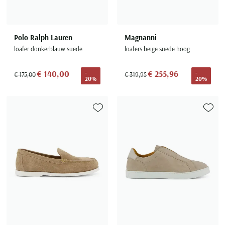
Polo Ralph Lauren
Magnanni
loafer donkerblauw suede
loafers beige suede hoog
€ 140,00
€ 255,96
-
-
€ 175,00
€ 319,95
20%
20%
Toevoegen aan favorieten
Toevoe