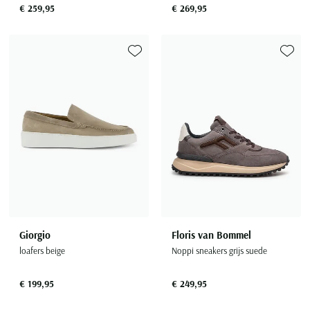
€ 259,95
€ 269,95
Toevoegen aan favorieten
Toevoe
Giorgio
Floris van Bommel
loafers beige
Noppi sneakers grijs suede
€ 199,95
€ 249,95