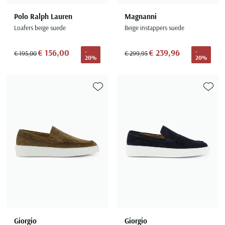
Polo Ralph Lauren
Magnanni
Loafers beige suede
Beige instappers suede
€ 156,00
€ 239,96
-
-
€ 195,00
€ 299,95
20%
20%
Toevoegen aan favorieten
Toevoe
Giorgio
Giorgio