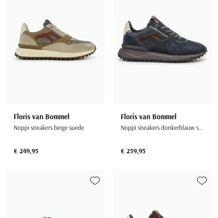
Floris van Bommel
Floris van Bommel
Noppi sneakers beige suede
Noppi sneakers donkerblauw suede
€ 249,95
€ 259,95
Toevoegen aan favorieten
Toevoe