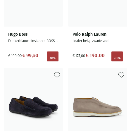
Hugo Boss
Polo Ralph Lauren
Donkerblauwe instapper BOSS Sienne suede
Loafer beige zwarte zool
€ 99,50
€ 140,00
-
-
€ 199,00
€ 175,00
50%
20%
Toevoegen aan favorieten
Toevoe