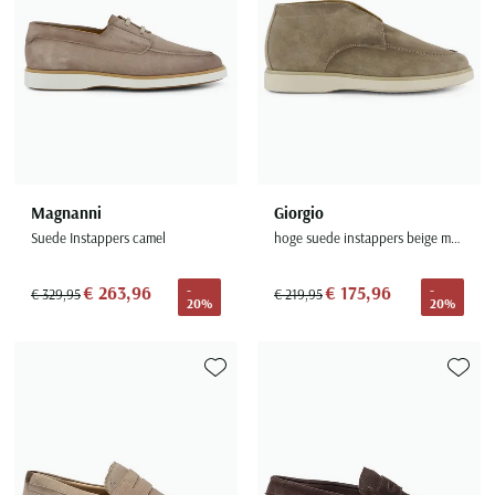
Magnanni
Giorgio
Suede Instappers camel
hoge suede instappers beige met witte zool
€ 263,96
€ 175,96
-
-
€ 329,95
€ 219,95
20%
20%
Toevoegen aan favorieten
Toevoe