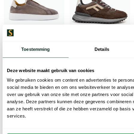
Toestemming
Details
Magnanni
Floris van Bommel
schoenen taupe instappers suede en leer
Noppi sneakers bruin suede
Deze website maakt gebruik van cookies
€ 247,96
€ 249,95
-
€ 309,95
We gebruiken cookies om content en advertenties te persona
20%
social media te bieden en om ons websiteverkeer te analyse
over uw gebruik van onze site met onze partners voor social
analyse. Deze partners kunnen deze gegevens combineren me
Toevoegen aan favorieten
aan ze heeft verstrekt of die ze hebben verzameld op basis
services.