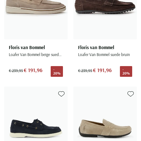
Floris van Bommel
Floris van Bommel
Loafer Van Bommel beige suede elegante zomerschoen
Loafer Van Bommel suede bruin
€ 191,96
€ 191,96
-
-
€ 239,95
€ 239,95
20%
20%
Toevoegen aan favorieten
Toevoe