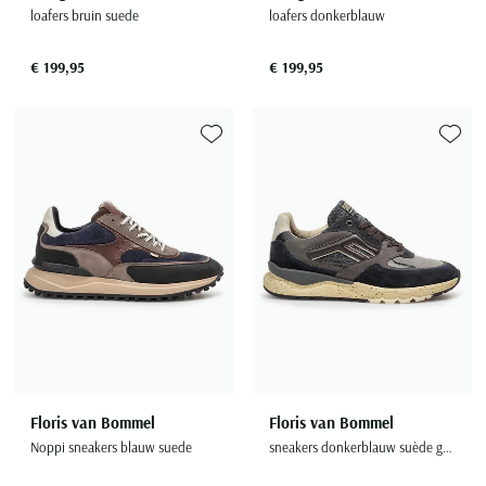
loafers bruin suede
loafers donkerblauw
€ 199,95
€ 199,95
Toevoegen aan favorieten
Toevoe
Floris van Bommel
Floris van Bommel
Noppi sneakers blauw suede
sneakers donkerblauw suède geprint