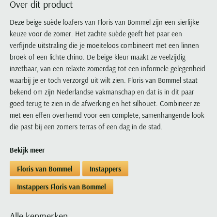
Over dit product
Portofino
PME Legend
Tussenjassen
PME Legend
Polo Ralph Lauren
Pierre Cardin
New Zealand
Lacoste
Profuomo
Polo Ralph Lauren
Deze beige suède loafers van Floris van Bommel zijn een sierlijke
Bodywarmers
Polo Ralph Lauren
PME Legend
PME Legend
Olymp
Ledub
keuze voor de zomer. Het zachte suède geeft het paar een
R2
Portofino
Portofino
Portofino
Polo Ralph Lauren
Paul & Shark
Lyle & Scott
verfijnde uitstraling die je moeiteloos combineert met een linnen
Seidensticker
Reset
Profuomo
Profuomo
Portofino
Polo Ralph Lauren
Mac
broek of een lichte chino. De beige kleur maakt ze veelzijdig
State of Art
State of Art
State of Art
State of Art
Replay
inzetbaar, van een relaxte zomerdag tot een informele gelegenheid
PME Legend
Maerz
Tommy Hilfiger
Superdry
waarbij je er toch verzorgd uit wilt zien. Floris van Bommel staat
Superdry
Superdry
Tommy Hilfiger
Profuomo
Magnanni
bekend om zijn Nederlandse vakmanschap en dat is in dit paar
Vanguard
Tenson
Tommy Hilfiger
Thomas Maine
Tramarossa
R2
Mason's
goed terug te zien in de afwerking en het silhouet. Combineer ze
Xacus
Tommy Hilfiger
Vanguard
Tommy Hilfiger
Vanguard
met een effen overhemd voor een complete, samenhangende look
State of Art
Mc Alson
UBR
die past bij een zomers terras of een dag in de stad.
Vanguard
Superdry
Meyer
Populaire kleuren
Vanguard
Grote maten
Deals
William Lockie
Tenson
New Zealand
Bekijk meer
Wit overhemd heren
Grote maten poloshirts
2e broek voor de helft
Wellington of Billmore
Tommy Hilfiger
Zwart overhemd heren
Floris van Bommel
Instappers
Grote maten herenmode
Populaire materialen
Tramarossa
Blauw overhemd heren
Populaire merk lijnen
Grote maten
Katoenen trui
Instappers Floris van Bommel
North 84
Vanguard
Groen overhemd heren
Meyer Chicago
Grote maten jassen
Populaire kleuren
Lamswollen trui
Olymp
Alle merken sale
Witte polo heren
Meyer Diego
Grote maten winterjassen
Alle kenmerken
Merino wol trui