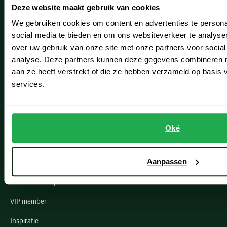
Deze website maakt gebruik van cookies
Hillegom
We gebruiken cookies om content en advertenties te persona
Leiderdorp
social media te bieden en om ons websiteverkeer te analyse
over uw gebruik van onze site met onze partners voor social
Lisse
analyse. Deze partners kunnen deze gegevens combineren me
Noordwijk
aan ze heeft verstrekt of die ze hebben verzameld op basis
services.
Oegstgeest
Openingstijden winkels
Oké
Schulte Herenmode
Grote maten herenkleding
Aanpassen
Paul & Shark specialist
VIP member
Inspiratie