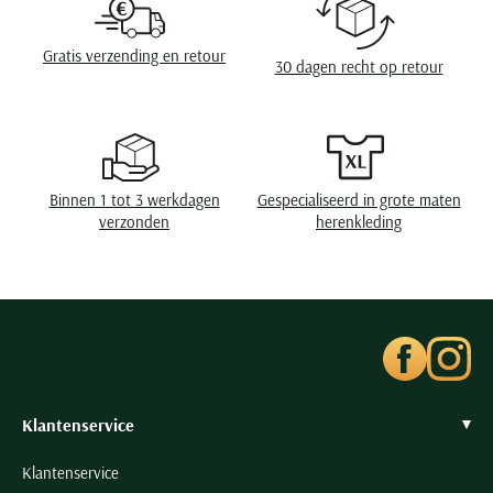
Seidensticker
Slater
Gratis verzending en retour
30 dagen recht op retour
State of Art
Superdry
Tenson
Thomas Maine
Binnen 1 tot 3 werkdagen
Gespecialiseerd in grote maten
Tommy Hilfiger
verzonden
herenkleding
Tramarossa
UBR
Vanguard
Wellington of Billmore
William Lockie
Xacus
Klantenservice
Klantenservice
Alle merken