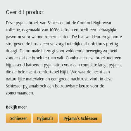
Portofino
PME Legend
Tussenjassen
PME Legend
Polo Ralph Lauren
Pierre Cardin
New Zealand
Lacoste
Over dit product
Profuomo
Polo Ralph Lauren
Bodywarmers
Polo Ralph Lauren
PME Legend
PME Legend
Olymp
Ledub
R2
Portofino
Deze pyjamabroek van Schiesser, uit de Comfort Nightwear
Portofino
Portofino
Polo Ralph Lauren
Paul & Shark
Lyle & Scott
collectie, is gemaakt van 100% katoen en biedt een behaaglijke
Seidensticker
Reset
Profuomo
Profuomo
Portofino
Polo Ralph Lauren
Mac
pasvorm voor warme zomernachten. De blauwe kleur en geprinte
State of Art
State of Art
State of Art
State of Art
Replay
PME Legend
Maerz
stof geven de broek een verzorgd uiterlijk dat ook thuis prettig
Tommy Hilfiger
Superdry
Superdry
Superdry
Tommy Hilfiger
draagt. De normale fit zorgt voor voldoende bewegingsvrijheid
Profuomo
Magnanni
Vanguard
Tenson
zonder dat de broek te ruim valt. Combineer deze broek met een
Tommy Hilfiger
Thomas Maine
Tramarossa
R2
Mason's
bijpassend katoenen pyjamatop voor een complete lange pyjama
Xacus
Tommy Hilfiger
Vanguard
Tommy Hilfiger
Vanguard
State of Art
Mc Alson
die de hele nacht comfortabel blijft. Wie waarde hecht aan
UBR
Vanguard
natuurlijke materialen en een goede nachtrust, vindt in deze
Superdry
Meyer
Populaire kleuren
Vanguard
Grote maten
Deals
Schiesser pyjamabroek een betrouwbare keuze voor de
William Lockie
Tenson
New Zealand
Wit overhemd heren
zomermaanden.
Grote maten poloshirts
2e broek voor de helft
Wellington of Billmore
Tommy Hilfiger
Zwart overhemd heren
Grote maten herenmode
Populaire materialen
Tramarossa
Bekijk meer
Blauw overhemd heren
Populaire merk lijnen
Grote maten
Katoenen trui
North 84
Vanguard
Schiesser
Pyjama's
Pyjama's Schiesser
Groen overhemd heren
Meyer Chicago
Grote maten jassen
Populaire kleuren
Lamswollen trui
Olymp
Alle merken sale
Witte polo heren
Meyer Diego
Grote maten winterjassen
Merino wol trui