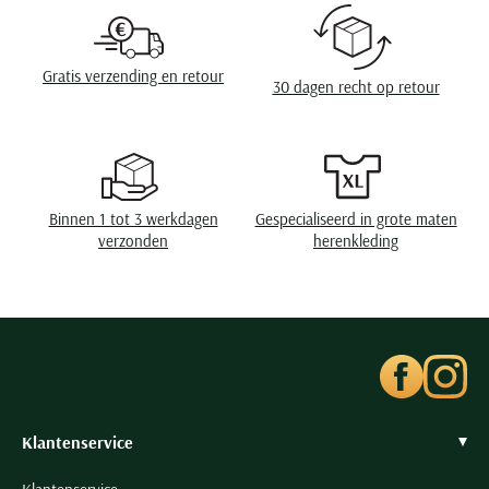
de droger, strijken op lage temperatuur, niet
Seidensticker
chemisch reinigen
Slater
Gratis verzending en retour
State of Art
30 dagen recht op retour
Superdry
Tenson
Thomas Maine
Tommy Hilfiger
Binnen 1 tot 3 werkdagen
Gespecialiseerd in grote maten
verzonden
herenkleding
Tramarossa
UBR
Vanguard
Wellington of Billmore
William Lockie
Xacus
Klantenservice
Alle merken