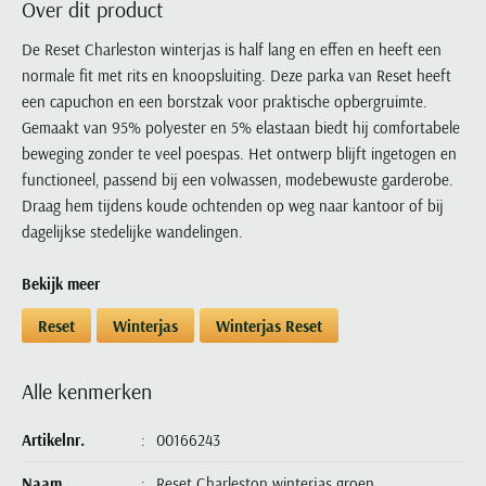
Over dit product
Portofino
PME Legend
Tussenjassen
PME Legend
Polo Ralph Lauren
Pierre Cardin
New Zealand
Lacoste
Profuomo
Polo Ralph Lauren
De Reset Charleston winterjas is half lang en effen en heeft een
Bodywarmers
Polo Ralph Lauren
PME Legend
PME Legend
Olymp
Ledub
normale fit met rits en knoopsluiting. Deze parka van Reset heeft
R2
Portofino
Portofino
Portofino
Polo Ralph Lauren
Paul & Shark
Lyle & Scott
een capuchon en een borstzak voor praktische opbergruimte.
Seidensticker
Reset
Profuomo
Profuomo
Portofino
Polo Ralph Lauren
Mac
Gemaakt van 95% polyester en 5% elastaan biedt hij comfortabele
State of Art
State of Art
State of Art
State of Art
Replay
beweging zonder te veel poespas. Het ontwerp blijft ingetogen en
PME Legend
Maerz
Tommy Hilfiger
Superdry
functioneel, passend bij een volwassen, modebewuste garderobe.
Superdry
Superdry
Tommy Hilfiger
Profuomo
Magnanni
Draag hem tijdens koude ochtenden op weg naar kantoor of bij
Vanguard
Tenson
Tommy Hilfiger
Thomas Maine
Tramarossa
R2
Mason's
dagelijkse stedelijke wandelingen.
Xacus
Tommy Hilfiger
Vanguard
Tommy Hilfiger
Vanguard
State of Art
Mc Alson
UBR
Bekijk meer
Vanguard
Superdry
Meyer
Populaire kleuren
Vanguard
Grote maten
Deals
William Lockie
Reset
Winterjas
Winterjas Reset
Tenson
New Zealand
Wit overhemd heren
Grote maten poloshirts
2e broek voor de helft
Wellington of Billmore
Tommy Hilfiger
Zwart overhemd heren
Grote maten herenmode
Populaire materialen
Alle kenmerken
Tramarossa
Blauw overhemd heren
Populaire merk lijnen
Grote maten
Katoenen trui
North 84
Vanguard
Groen overhemd heren
Meyer Chicago
Grote maten jassen
Artikelnr.
00166243
Populaire kleuren
Lamswollen trui
Olymp
Alle merken sale
Witte polo heren
Meyer Diego
Grote maten winterjassen
Merino wol trui
Naam
Reset Charleston winterjas groen