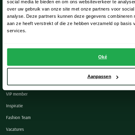
social media te bieden en om ons websiteverkeer te analyse
Lisse
over uw gebruik van onze site met onze partners voor social
analyse. Deze partners kunnen deze gegevens combineren me
Noordwijk
aan ze heeft verstrekt of die ze hebben verzameld op basis
Oegstgeest
services.
Openingstijden winkels
Oké
Schulte Herenmode
Grote maten herenkleding
Aanpassen
Paul & Shark specialist
VIP member
Inspiratie
Fashion Team
Vacatures