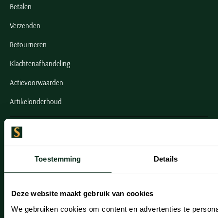
Betalen
Verzenden
Retourneren
Klachtenafhandeling
Actievoorwaarden
Artikelonderhoud
Onze winkels
Onze winkels
Toestemming
Details
Heemstede
Hillegom
Deze website maakt gebruik van cookies
Leiderdorp
We gebruiken cookies om content en advertenties te persona