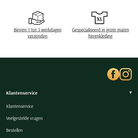
Soort jas
Parka jassen
Seidensticker
Slater
Wasvoorschriften
40°C was, niet in de droger, strijken op lage
temperatuur, niet chemisch reinigen
State of Art
Binnen 1 tot 3 werkdagen
Gespecialiseerd in grote maten
Superdry
verzonden
herenkleding
Tenson
Thomas Maine
Tommy Hilfiger
Tramarossa
UBR
Vanguard
Klantenservice
Wellington of Billmore
Klantenservice
William Lockie
Veelgestelde vragen
Xacus
Bestellen
Alle merken