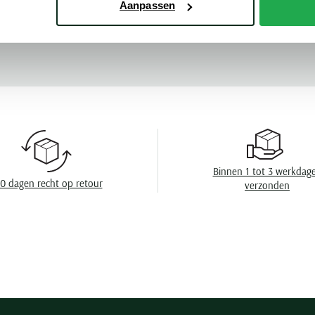
Aanpassen
Mouwlengte
Meer kenmerke
Leveranciers nr
Model
Design
Wasvoorschrift
Binnen 1 tot 3 werkdag
0 dagen recht op retour
verzonden