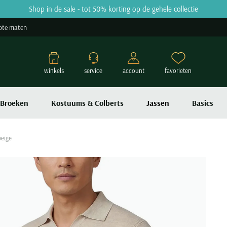
Shop in de sale - tot 50% korting op de gehele collectie
ote maten
winkels
service
account
favorieten
Broeken
Kostuums & Colberts
Jassen
Basics
eige