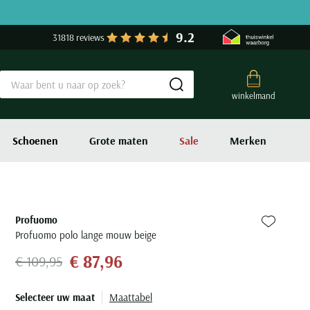
9.2
31818 reviews
Submit search
winkelmand
Schoenen
Grote maten
Sale
Merken
Profuomo
Zet bij fa
Profuomo polo lange mouw beige
€ 87,96
€ 109,95
Selecteer uw maat
Maattabel