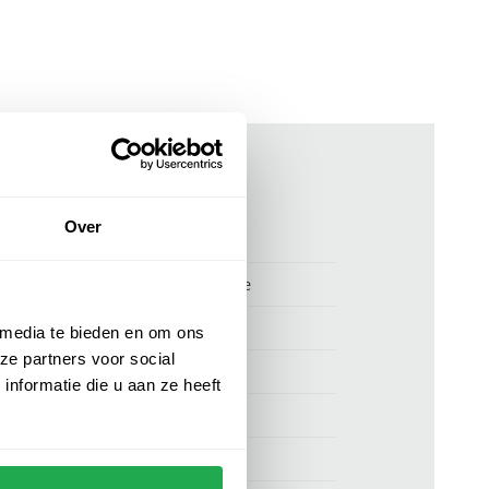
ken
Over
00164970
Profuomo polo lange mouw beige
Profuomo
 media te bieden en om ons
ze partners voor social
100% wol
nformatie die u aan ze heeft
normale fit
beige