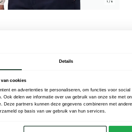
1 / 6
Alle kenmer
Details
rd, heeft een v-hals en een normale fit
Artikelnr.
0% wol en voelt behaaglijk aan door het
Naam
ngetogen zonder onnodige opsmuk, ideaal
 van cookies
deze polo naar het kantoor op een normale
Merk
ent en advertenties te personaliseren, om functies voor social
. Ook delen we informatie over uw gebruik van onze site met on
Materiaal
e. Deze partners kunnen deze gegevens combineren met andere i
erzameld op basis van uw gebruik van hun services.
Pasvorm
fuomo
Kleur