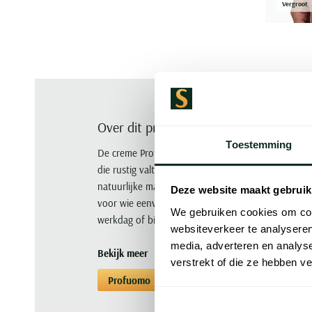
Vergroot
Over dit product
Toestemming
De creme Profuomo polo met lange mouw is gemêlee
die rustig valt. Het kledingstuk is gemaakt van 10
natuurlijke materiaal. Het ontwerp is rustig en i
Deze website maakt gebruik
voor wie eenvoudige kwaliteit waardering. Draag 
We gebruiken cookies om cont
werkdag of bij een informele lunch met collega’s.
websiteverkeer te analyseren
media, adverteren en analys
Bekijk meer
verstrekt of die ze hebben v
Profuomo
Poloshirts
Poloshirts Pro