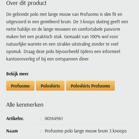
Over dit product
Portofino
PME Legend
Tussenjassen
PME Legend
Polo Ralph Lauren
Pierre Cardin
New Zealand
Lacoste
Profuomo
Polo Ralph Lauren
De gebreide polo met lange mouw van Profuomo is slim fit en
Bodywarmers
Polo Ralph Lauren
PME Legend
PME Legend
Olymp
Ledub
uitgevoerd in een gemêleerd bruin. De 3-knops sluiting geeft een
R2
Portofino
Portofino
Portofino
Polo Ralph Lauren
Paul & Shark
Lyle & Scott
nette halslijn en de lange mouwen en comfortabele pasvorm
Seidensticker
Reset
Profuomo
Profuomo
Portofino
Polo Ralph Lauren
Mac
maken het een praktisch stuk. Gemaakt van 100% wol voor
State of Art
State of Art
State of Art
State of Art
Replay
natuurlijke warmte en een strakke uitstraling zonder te veel
PME Legend
Maerz
Tommy Hilfiger
Superdry
opsmuk. Draag deze polo bijvoorbeeld tijdens een informeel
Superdry
Superdry
Tommy Hilfiger
Profuomo
Magnanni
kantooroverleg of bij een ontspannen diner.
Vanguard
Tenson
Tommy Hilfiger
Thomas Maine
Tramarossa
R2
Mason's
Xacus
Tommy Hilfiger
Vanguard
Tommy Hilfiger
Vanguard
Bekijk meer
State of Art
Mc Alson
UBR
Vanguard
Superdry
Meyer
Profuomo
Poloshirts
Poloshirts Profuomo
Populaire kleuren
Vanguard
Grote maten
Deals
William Lockie
Tenson
New Zealand
Wit overhemd heren
Grote maten poloshirts
2e broek voor de helft
Wellington of Billmore
Tommy Hilfiger
Alle kenmerken
Zwart overhemd heren
Grote maten herenmode
Populaire materialen
Tramarossa
Blauw overhemd heren
Populaire merk lijnen
Grote maten
Katoenen trui
Artikelnr.
00164961
North 84
Vanguard
Groen overhemd heren
Meyer Chicago
Grote maten jassen
Populaire kleuren
Lamswollen trui
Olymp
Naam
Profuomo polo lange mouw bruin 3 knoops
Alle merken sale
Witte polo heren
Meyer Diego
Grote maten winterjassen
Merino wol trui