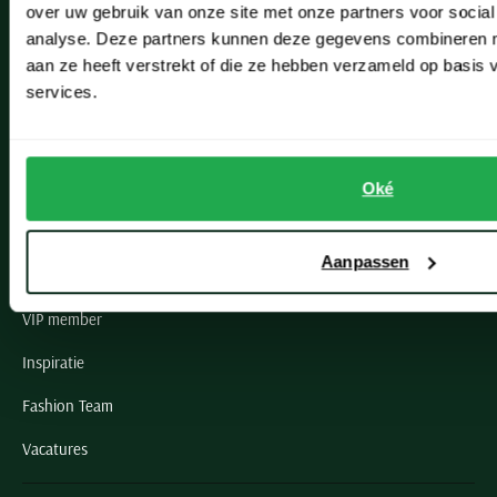
over uw gebruik van onze site met onze partners voor social
Noordwijk
analyse. Deze partners kunnen deze gegevens combineren me
aan ze heeft verstrekt of die ze hebben verzameld op basis
Oegstgeest
services.
Openingstijden winkels
Schulte Herenmode
Oké
Grote maten herenkleding
Aanpassen
Paul & Shark specialist
VIP member
Inspiratie
Fashion Team
Vacatures