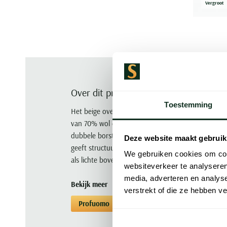
Vergroot
Over dit product
Toestemming
Het beige overshirt van Profuomo heeft een normale
van 70% wol en 30% polyamide met een fijne afwe
dubbele borstzak voor functionele details en beho
Deze website maakt gebruik
geeft structuur zonder te overdrijven en de pasvor
We gebruiken cookies om cont
als lichte bovenlaag over een shirt bij een informe
websiteverkeer te analyseren
media, adverteren en analys
Bekijk meer
verstrekt of die ze hebben v
Profuomo
Overshirts
Overshirts Pro