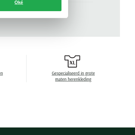
Oké
.
PPWF30026A
n
effen
en
niet wassen, niet in de droger, strijken op lage
temperatuur, chemish reinigen
en
Gespecialiseerd in grote
maten herenkleding