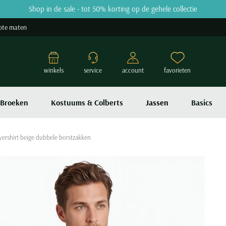
Shop in de sale - tot 50% korting op de gehele collectie
ote maten
winkels
service
account
favorieten
Broeken
Kostuums & Colberts
Jassen
Basics
ershirt beige dubbele borstzakken