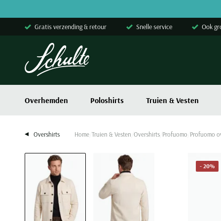
Skip to content
Gratis verzending & retour
Snelle service
Ook gr
Overhemden
Poloshirts
Truien & Vesten
Overshirts
Home
Truien & Vesten
Overshirts
Profuomo
Profuomo ov
- 20%