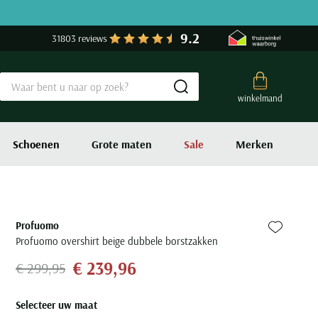
9.2
31803 reviews
Submit search
winkelmand
Schoenen
Grote maten
Sale
Merken
Profuomo
Zet bij fa
Profuomo overshirt beige dubbele borstzakken
€ 239,96
€ 299,95
Selecteer uw maat