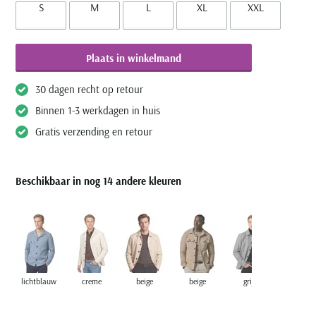
S
M
L
XL
XXL
Plaats in winkelmand
30 dagen recht op retour
Binnen 1-3 werkdagen in huis
Gratis verzending en retour
Beschikbaar in nog 14 andere kleuren
lichtblauw
creme
beige
beige
grijs
grijs