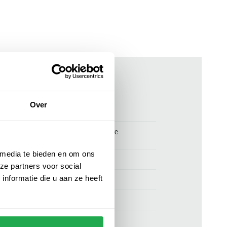
ken
Over
00164933
Profuomo overshirt beige dubbele
borstzakken
 media te bieden en om ons
Profuomo
ze partners voor social
nformatie die u aan ze heeft
70% wol en 30% polyamide
normale fit
beige