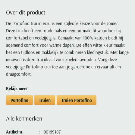
Portofino
PME Legend
Tussenjassen
PME Legend
Polo Ralph Lauren
Pierre Cardin
New Zealand
Lacoste
Over dit product
Profuomo
Polo Ralph Lauren
Bodywarmers
Polo Ralph Lauren
PME Legend
PME Legend
Olymp
Ledub
R2
Portofino
De Portofino trui in ecru is een stijlvolle keuze voor de zomer.
Portofino
Portofino
Polo Ralph Lauren
Paul & Shark
Lyle & Scott
Deze trui heeft een ronde hals en een normale fit waardoor hij
Seidensticker
Reset
Profuomo
Profuomo
Portofino
Polo Ralph Lauren
Mac
comfortabel en veelzijdig is. Gemaakt van 100% katoen biedt hij
State of Art
State of Art
State of Art
State of Art
Replay
PME Legend
Maerz
ademend comfort voor warme dagen. De effen witte kleur maakt
Tommy Hilfiger
Superdry
Superdry
Superdry
Tommy Hilfiger
het een tijdloos en makkelijk te combineren kledingstuk. Met lange
Profuomo
Magnanni
Vanguard
Tenson
mouwen is deze trui ideaal voor koelere avonden. Voeg deze
Tommy Hilfiger
Thomas Maine
Tramarossa
R2
Mason's
veelzijdige Portofino trui toe aan je garderobe en ervaar ultiem
Xacus
Tommy Hilfiger
Vanguard
Tommy Hilfiger
Vanguard
State of Art
Mc Alson
draagcomfort.
UBR
Vanguard
Superdry
Meyer
Populaire kleuren
Vanguard
Grote maten
Deals
Bekijk meer
William Lockie
Tenson
New Zealand
Wit overhemd heren
Grote maten poloshirts
2e broek voor de helft
Wellington of Billmore
Portofino
Truien
Truien Portofino
Tommy Hilfiger
Zwart overhemd heren
Grote maten herenmode
Populaire materialen
Tramarossa
Blauw overhemd heren
Populaire merk lijnen
Grote maten
Katoenen trui
North 84
Alle kenmerken
Vanguard
Groen overhemd heren
Meyer Chicago
Grote maten jassen
Populaire kleuren
Lamswollen trui
Olymp
Alle merken sale
Witte polo heren
Meyer Diego
Grote maten winterjassen
Artikelnr.
00159187
Merino wol trui