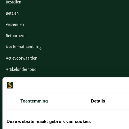
Bestellen
Betalen
Verzenden
Retourneren
Klachtenafhandeling
Actievoorwaarden
Artikelonderhoud
Onze winkels
Onze winkels
Toestemming
Details
Heemstede
Hillegom
Deze website maakt gebruik van cookies