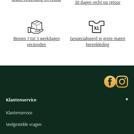
30 dagen recht op retour
Seidensticker
Slater
State of Art
Superdry
Binnen 1 tot 3 werkdagen
Gespecialiseerd in grote maten
Tenson
verzonden
herenkleding
Thomas Maine
Tommy Hilfiger
Tramarossa
UBR
Vanguard
Wellington of Billmore
Klantenservice
William Lockie
Klantenservice
Xacus
Veelgestelde vragen
Alle merken