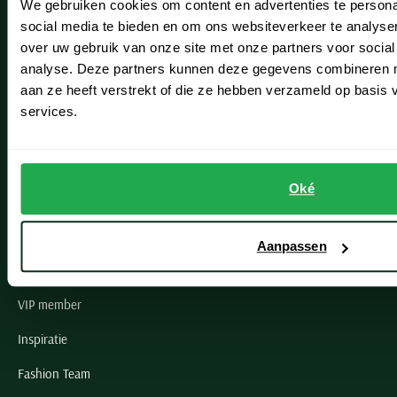
We gebruiken cookies om content en advertenties te persona
Leiderdorp
social media te bieden en om ons websiteverkeer te analyse
Lisse
over uw gebruik van onze site met onze partners voor social
analyse. Deze partners kunnen deze gegevens combineren me
Noordwijk
aan ze heeft verstrekt of die ze hebben verzameld op basis
services.
Oegstgeest
Openingstijden winkels
Oké
Schulte Herenmode
Grote maten herenkleding
Aanpassen
Paul & Shark specialist
VIP member
Inspiratie
Fashion Team