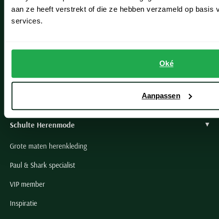
Hillegom
aan ze heeft verstrekt of die ze hebben verzameld op basis
Leiderdorp
services.
Lisse
Noordwijk
Oké
Oegstgeest
Aanpassen
Openingstijden winkels
Schulte Herenmode
Grote maten herenkleding
Paul & Shark specialist
VIP member
Inspiratie