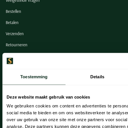
Veelgestelde vragen
Bestellen
Betalen
Verzenden
Retourneren
Klachtenafhandeling
Actievoorwaarden
Toestemming
Details
Artikelonderhoud
Onze winkels
Deze website maakt gebruik van cookies
We gebruiken cookies om content en advertenties te persona
Onze winkels
social media te bieden en om ons websiteverkeer te analyse
Heemstede
over uw gebruik van onze site met onze partners voor social
analyse. Deze partners kunnen deze gegevens combineren me