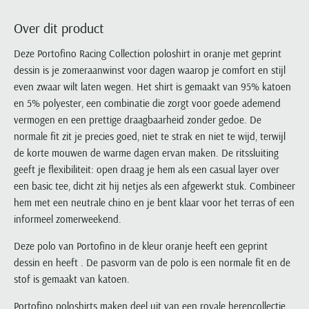
Portofino
PME Legend
Tussenjassen
PME Legend
Polo Ralph Lauren
Pierre Cardin
New Zealand
Lacoste
Over dit product
Profuomo
Polo Ralph Lauren
Bodywarmers
Polo Ralph Lauren
PME Legend
PME Legend
Olymp
Ledub
R2
Portofino
Deze Portofino Racing Collection poloshirt in oranje met geprint
Portofino
Portofino
Polo Ralph Lauren
Paul & Shark
Lyle & Scott
dessin is je zomeraanwinst voor dagen waarop je comfort en stijl
Seidensticker
Reset
Profuomo
Profuomo
Portofino
Polo Ralph Lauren
Mac
even zwaar wilt laten wegen. Het shirt is gemaakt van 95% katoen
State of Art
State of Art
State of Art
State of Art
Replay
PME Legend
Maerz
en 5% polyester, een combinatie die zorgt voor goede ademend
Tommy Hilfiger
Superdry
Superdry
Superdry
Tommy Hilfiger
vermogen en een prettige draagbaarheid zonder gedoe. De
Profuomo
Magnanni
Vanguard
Tenson
normale fit zit je precies goed, niet te strak en niet te wijd, terwijl
Tommy Hilfiger
Thomas Maine
Tramarossa
R2
Mason's
de korte mouwen de warme dagen ervan maken. De ritssluiting
Xacus
Tommy Hilfiger
Vanguard
Tommy Hilfiger
Vanguard
State of Art
Mc Alson
geeft je flexibiliteit: open draag je hem als een casual layer over
UBR
Vanguard
een basic tee, dicht zit hij netjes als een afgewerkt stuk. Combineer
Superdry
Meyer
Populaire kleuren
Vanguard
Grote maten
Deals
hem met een neutrale chino en je bent klaar voor het terras of een
William Lockie
Tenson
New Zealand
Wit overhemd heren
informeel zomerweekend.
Grote maten poloshirts
2e broek voor de helft
Wellington of Billmore
Tommy Hilfiger
Zwart overhemd heren
Grote maten herenmode
Populaire materialen
Deze polo van Portofino in de kleur oranje heeft een geprint
Tramarossa
Blauw overhemd heren
Populaire merk lijnen
Grote maten
dessin en heeft . De pasvorm van de polo is een normale fit en de
Katoenen trui
North 84
Vanguard
stof is gemaakt van katoen.
Groen overhemd heren
Meyer Chicago
Grote maten jassen
Populaire kleuren
Lamswollen trui
Olymp
Alle merken sale
Witte polo heren
Meyer Diego
Grote maten winterjassen
Merino wol trui
Portofino poloshirts maken deel uit van een royale herencollectie.