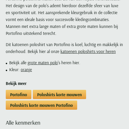
Paul & Shark
Grote maten
Oranje polo heren
Meyer Dubai
Grote maten zomerjassen
Het design van de polo's ademt hierdoor dezelfde sfeer van luxe
Katoenen vest
People of Shibuya
Grote maten overhemden
en sportiviteit uit. Het aansprekende kleurgebruik in de collectie
Blauwe polo heren
Grote maten specialist
Wollen vest
Peuterey
vormt een ideale basis voor succesvolle kledingcombinaties.
Grote maten herenkleding
Grote maten
Groene polo heren
Fleece trui
Mannen met extra lange maten of extra grote maten kunnen bij
Pierre Cardin
Grote maten broeken
Model jas
Portofino uitstekend terecht.
Polo Ralph Lauren
Populaire materialen
Grote maten herenmode
Gewatteerde jassen
Populaire lijnen
Grote maten
Dit katoenen poloshirt van Portofino is koel, luchtig en makkelijk in
Portofino
Flanellen overhemden
Ralph Lauren Slim Fit polo
Parka jassen
Grote maten truien
onderhoud. Bekijk hier al onze
katoenen poloshirts voor heren
PME Legend
Linnen overhemden
Populaire fits
Ralph Lauren Custom Fit polo
Mantel jassen
Grote maten vesten
Bekijk alle
grote maten polo
's heren hier.
Profuomo
Denim overhemden
Broeken slim fit
Lacoste Slim Fit polo
Regenjassen
Grote maten truien & vesten
Kleur:
oranje
Rehab
Katoenen overhemden
Jeans slim fit
Bomber jacks
Grote maten specialist
Replay
Corduroy overhemden
Cargo broeken
Deals
Bekijk meer
Windjacks
Reset
Buy 2 save €20
Softshell jassen
Portofino
Poloshirts korte mouwen
Roy Robson
Poloshirts korte mouwen Portofino
Schiesser
Alle kenmerken