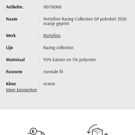
Seidensticker
Artikelnr.
00176068
Slater
Naam
Portofino Racing Collection GP poloshirt 2026
State of Art
oranje geprint
Superdry
Merk
Portofino
Tenson
Lijn
Racing collection
Thomas Maine
Materiaal
95% katoen en 5% polyester
Tommy Hilfiger
Tramarossa
Pasvorm
normale fit
UBR
Kleur
oranje
Vanguard
Meer kenmerken
Mouwlengte
korte mouw
Wellington of Billmore
William Lockie
Leveranciers nr.
6152PDM09-027
Xacus
Design
geprint
Sluiting
rits
Alle merken