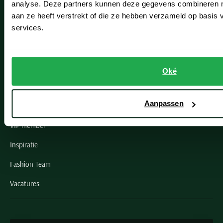
analyse. Deze partners kunnen deze gegevens combineren me
aan ze heeft verstrekt of die ze hebben verzameld op basis
Oegstgeest
services.
Openingstijden winkels
Schulte Herenmode
Oké
Grote maten herenkleding
Aanpassen
Paul & Shark specialist
VIP member
Inspiratie
Fashion Team
Vacatures