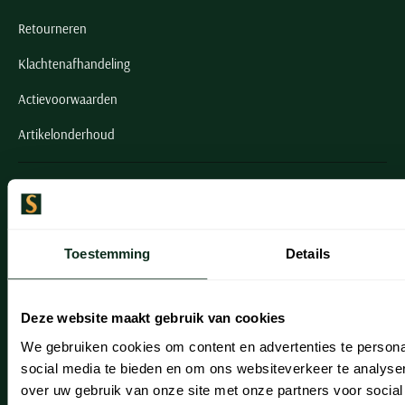
Retourneren
Klachtenafhandeling
Actievoorwaarden
Artikelonderhoud
Onze winkels
Onze winkels
Toestemming
Details
Heemstede
Hillegom
Deze website maakt gebruik van cookies
Leiderdorp
We gebruiken cookies om content en advertenties te persona
Lisse
social media te bieden en om ons websiteverkeer te analyse
over uw gebruik van onze site met onze partners voor social
Noordwijk