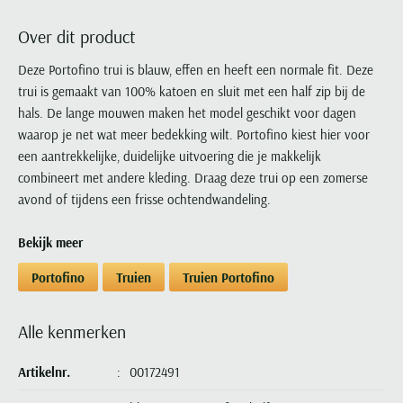
Portofino
PME Legend
Tussenjassen
PME Legend
Polo Ralph Lauren
Pierre Cardin
New Zealand
Lacoste
Over dit product
Profuomo
Polo Ralph Lauren
Bodywarmers
Polo Ralph Lauren
PME Legend
PME Legend
Olymp
Ledub
R2
Portofino
Deze Portofino trui is blauw, effen en heeft een normale fit. Deze
Portofino
Portofino
Polo Ralph Lauren
Paul & Shark
Lyle & Scott
trui is gemaakt van 100% katoen en sluit met een half zip bij de
Seidensticker
Reset
Profuomo
Profuomo
Portofino
Polo Ralph Lauren
Mac
hals. De lange mouwen maken het model geschikt voor dagen
State of Art
State of Art
State of Art
State of Art
Replay
PME Legend
Maerz
waarop je net wat meer bedekking wilt. Portofino kiest hier voor
Tommy Hilfiger
Superdry
Superdry
Superdry
Tommy Hilfiger
een aantrekkelijke, duidelijke uitvoering die je makkelijk
Profuomo
Magnanni
Vanguard
Tenson
combineert met andere kleding. Draag deze trui op een zomerse
Tommy Hilfiger
Thomas Maine
Tramarossa
R2
Mason's
avond of tijdens een frisse ochtendwandeling.
Xacus
Tommy Hilfiger
Vanguard
Tommy Hilfiger
Vanguard
State of Art
Mc Alson
UBR
Vanguard
Bekijk meer
Superdry
Meyer
Populaire kleuren
Vanguard
Grote maten
Deals
William Lockie
Tenson
New Zealand
Portofino
Truien
Truien Portofino
Wit overhemd heren
Grote maten poloshirts
2e broek voor de helft
Wellington of Billmore
Tommy Hilfiger
Zwart overhemd heren
Grote maten herenmode
Populaire materialen
Tramarossa
Alle kenmerken
Blauw overhemd heren
Populaire merk lijnen
Grote maten
Katoenen trui
North 84
Vanguard
Groen overhemd heren
Meyer Chicago
Grote maten jassen
Populaire kleuren
Lamswollen trui
Artikelnr.
00172491
Olymp
Alle merken sale
Witte polo heren
Meyer Diego
Grote maten winterjassen
Merino wol trui