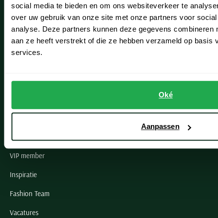
social media te bieden en om ons websiteverkeer te analyse
Lisse
over uw gebruik van onze site met onze partners voor social
analyse. Deze partners kunnen deze gegevens combineren me
Noordwijk
aan ze heeft verstrekt of die ze hebben verzameld op basis
Oegstgeest
services.
Openingstijden winkels
Oké
Schulte Herenmode
Grote maten herenkleding
Aanpassen
Paul & Shark specialist
VIP member
Inspiratie
Fashion Team
Vacatures