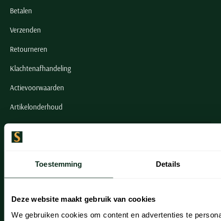
Betalen
Verzenden
Retourneren
Klachtenafhandeling
Actievoorwaarden
Artikelonderhoud
Onze winkels
Onze winkels
Toestemming
Details
Heemstede
Hillegom
Deze website maakt gebruik van cookies
Leiderdorp
We gebruiken cookies om content en advertenties te persona