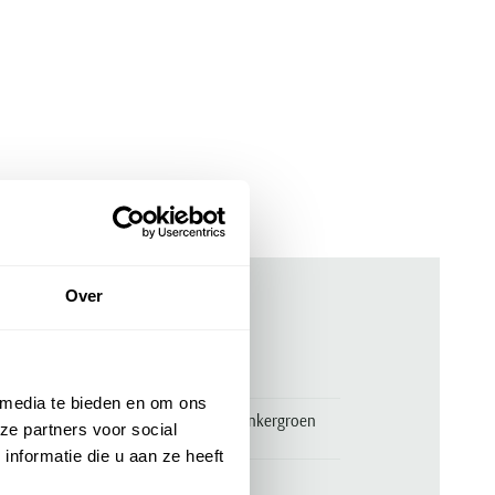
Over
ken
00144659
 media te bieden en om ons
Katoenen Portofino bermuda donkergroen
ze partners voor social
Mane Latina slim fit
nformatie die u aan ze heeft
Portofino