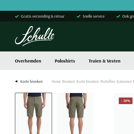
Skip to content
Gratis verzending & retour
Snelle service
Ook gr
Overhemden
Poloshirts
Truien & Vesten
Korte broeken
Home
Broeken
Korte broeken
Portofino
Katoenen P
- 30%