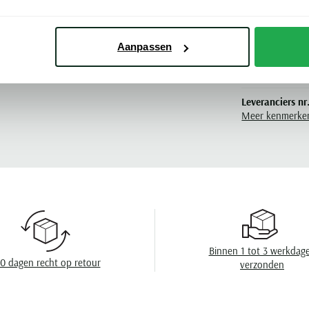
 bermuda nu toe aan je garderobe.
Materiaal
Pasvorm
Aanpassen
en Portofino
Kleur
Leveranciers nr
Meer kenmerke
Model
Seizoen
Design
Omslag
Binnen 1 tot 3 werkdag
0 dagen recht op retour
verzonden