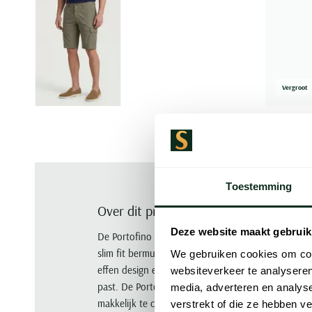
Vergroot
Toestemming
Over dit product
Deze website maakt gebruik
De Portofino Bermuda Mane Latina in levendig gr
slim fit bermuda gemaakt van 100% katoen biedt ee
We gebruiken cookies om cont
effen design en het flatfront model zorgen voor een 
websiteverkeer te analyseren
past. De Portofino Bermuda Mane Latina is niet al
media, adverteren en analys
makkelijk te combineren met andere kledingstukken.
verstrekt of die ze hebben v