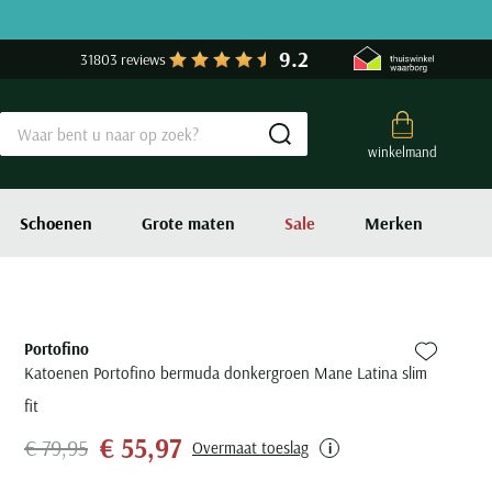
9.2
31803 reviews
Submit search
winkelmand
Schoenen
Grote maten
Sale
Merken
Portofino
Zet bij fa
Katoenen Portofino bermuda donkergroen Mane Latina slim
fit
€ 55,97
€ 79,95
Overmaat toeslag