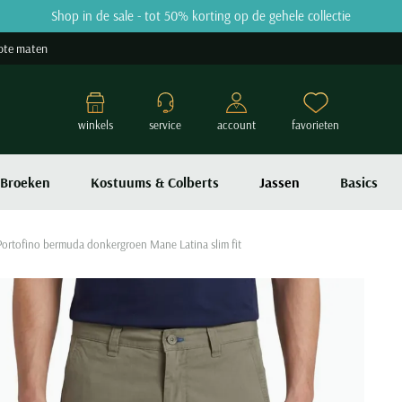
Shop in de sale - tot 50% korting op de gehele collectie
ote maten
winkels
service
account
favorieten
Broeken
Kostuums & Colberts
Jassen
Basics
ortofino bermuda donkergroen Mane Latina slim fit