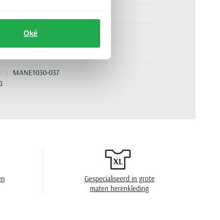
100% katoen
slim fit
Oké
groen
.
MANE1030-037
n
cargo
zomer
effen
zonder omslag
en
Gespecialiseerd in grote
maten herenkleding