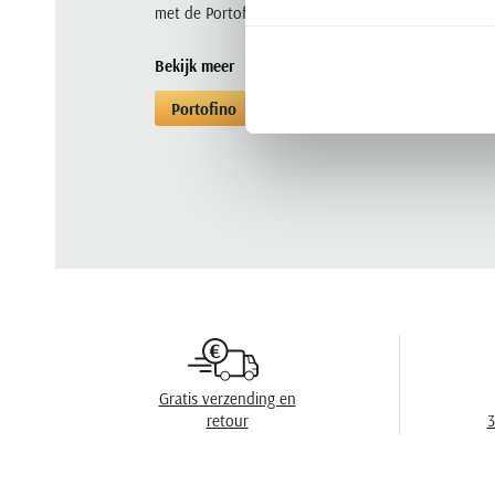
met de Portofino Bermuda Mane Latina. Voeg deze
Bekijk meer
Portofino
Korte broeken
Korte broek
Gratis verzending en
retour
3