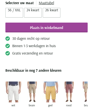
Selecteer uw maat
Maattabel
56 / XXL
24 kwart
26 kwart
Plaats in winkelmand
30 dagen recht op retour
Binnen 1-3 werkdagen in huis
Gratis verzending en retour
Beschikbaar in nog 7 andere kleuren
wit
bruin
geel
rood
bruin
rood