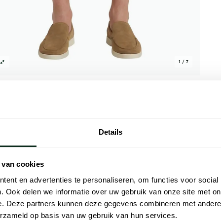
1 / 7
Details
Alle kenmer
 van cookies
oen is een must-have voor de zomer. Deze
Artikelnr.
n comfortabele en stijlvolle look. Het
ent en advertenties te personaliseren, om functies voor social
Naam
tijdloze uitstraling die bij elke gelegenheid
. Ook delen we informatie over uw gebruik van onze site met on
leen heerlijk om te dragen maar ook
e. Deze partners kunnen deze gegevens combineren met andere i
Merk
 Kies voor kwaliteit en stijl deze zomer
erzameld op basis van uw gebruik van hun services.