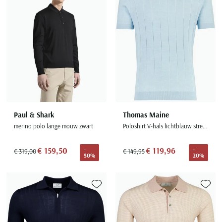
Paul & Shark
Thomas Maine
merino polo lange mouw zwart
Poloshirt V-hals lichtblauw strepen structuur
€ 159,50
€ 119,96
-
-
€ 319,00
€ 149,95
50%
20%
Toevoegen aan favorieten
Toevoe