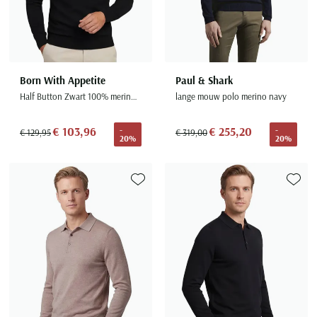
Born With Appetite
Paul & Shark
Half Button Zwart 100% merinowol
lange mouw polo merino navy
€ 103,96
€ 255,20
-
-
€ 129,95
€ 319,00
20%
20%
Toevoegen aan favorieten
Toevoe