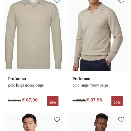
Toevoegen aan favorieten
Toevoe
Profuomo
Profuomo
polo lange mouw beige
polo lange mouw beige
€ 87,96
€ 87,96
-
-
€ 109,95
€ 109,95
20%
20%
Toevoegen aan favorieten
Toevoe