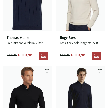
Thomas Maine
Hugo Boss
Poloshirt donkerblauw v-hals
Boss Black polo lange mouw Bono-L creme
€ 119,96
€ 119,96
-
-
€ 149,95
€ 149,95
20%
20%
Toevoegen aan favorieten
Toevoe