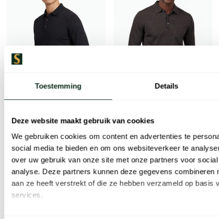
Toestemming
Details
Thomas Maine
Profuomo
Deze website maakt gebruik van cookies
Thomas maine trui effen bruin merinowol
polo lange mouw bruin gemeleerd 100% wol
We gebruiken cookies om content en advertenties te persona
€ 111,96
€ 87,96
-
-
€ 139,95
€ 109,95
social media te bieden en om ons websiteverkeer te analyse
20%
20%
over uw gebruik van onze site met onze partners voor social
analyse. Deze partners kunnen deze gegevens combineren me
aan ze heeft verstrekt of die ze hebben verzameld op basis
Toevoegen aan favorieten
Toevoe
services.