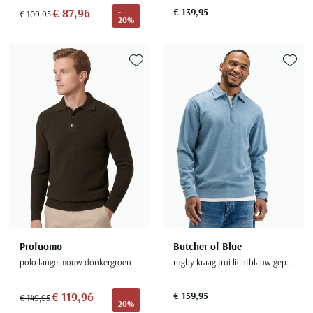
€ 87,96
€ 139,95
-
€ 109,95
20%
Toevoegen aan favorieten
Toevoe
Profuomo
Butcher of Blue
polo lange mouw donkergroen
rugby kraag trui lichtblauw geprint
€ 119,96
€ 159,95
-
€ 149,95
20%