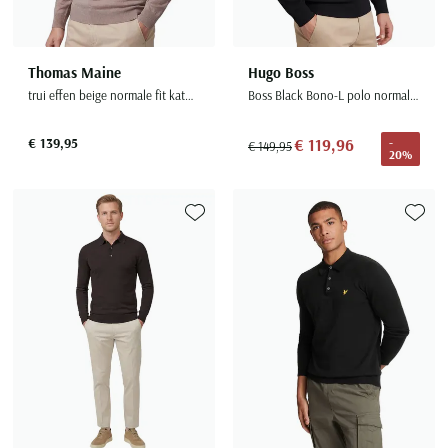
Thomas Maine
Hugo Boss
trui effen beige normale fit katoen
Boss Black Bono-L polo normale fit zwart effen wol
€ 139,95
€ 119,96
-
€ 149,95
20%
Toevoegen aan favorieten
Toevoe