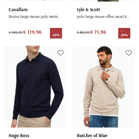
Cavallaro
Lyle & Scott
Bruine lange mouw polo merinowol
polo lange mouw effen zwart katoen
€ 119,96
€ 71,96
-
-
€ 149,95
€ 89,95
20%
20%
Toevoegen aan favorieten
Toevoe
Hugo Boss
Butcher of Blue