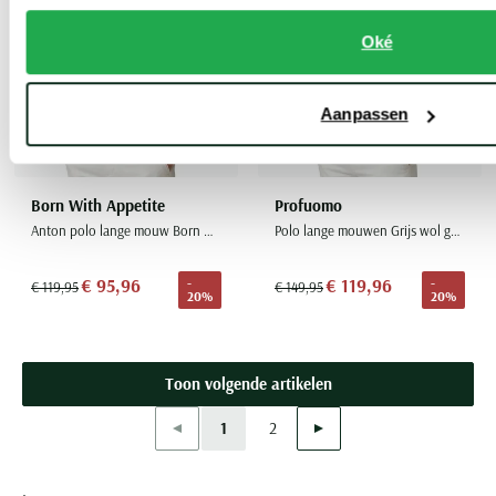
Oké
Aanpassen
Born With Appetite
Profuomo
Anton polo lange mouw Born with Appetite merinowol grijs
Polo lange mouwen Grijs wol gebreid
€ 95,96
€ 119,96
-
-
€ 119,95
€ 149,95
20%
20%
Toon volgende artikelen
Vorige
Volgende
1
2
Current Page
Page