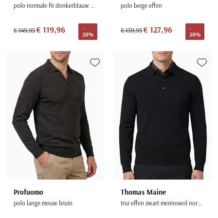
polo normale fit donkerblauw effen
polo beige effen
€ 119,96
€ 127,96
-
-
€ 149,95
€ 159,95
20%
20%
Toevoegen aan favorieten
Toevoe
Profuomo
Thomas Maine
polo lange mouw bruin
trui effen zwart merinowol normale fit