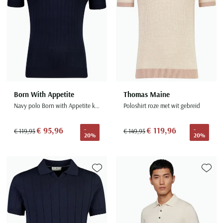
Born With Appetite
Thomas Maine
Navy polo Born with Appetite korte mouw met boord
Poloshirt roze met wit gebreid
€ 95,96
€ 119,96
-
-
€ 119,95
€ 149,95
20%
20%
Toevoegen aan favorieten
Toevoe