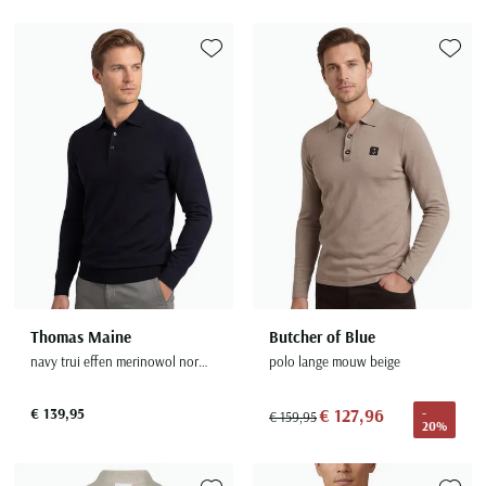
Toevoegen aan favorieten
Toevoe
Thomas Maine
Butcher of Blue
navy trui effen merinowol normale fit
polo lange mouw beige
€ 139,95
€ 127,96
-
€ 159,95
20%