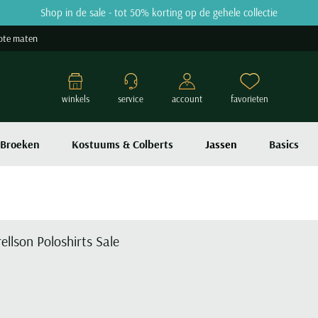
Shop in de sale - tot 50% korting op de gehele collectie
ote maten
winkels
service
account
favorieten
Broeken
Kostuums & Colberts
Jassen
Basics
rellson Poloshirts Sale