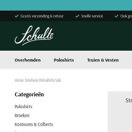
Skip to content
Gratis verzending & retour
Snelle service
Ook gr
Overhemden
Poloshirts
Truien & Vesten
Home
Strellson Poloshirts Sale
Categorieën
St
Poloshirts
Broeken
Kostuums & Colberts