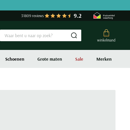
9.2
31809 reviews
Submit search
winkelmand
Schoenen
Grote maten
Sale
Merken