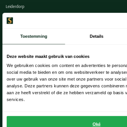
Seidensticker
Leiderdorp
Slater
Lisse
State of Art
Noordwijk
Superdry
Toestemming
Details
Tenson
Oegstgeest
Thomas Maine
Openingstijden winkels
Tommy Hilfiger
Deze website maakt gebruik van cookies
Tramarossa
We gebruiken cookies om content en advertenties te persona
Schulte Herenmode
social media te bieden en om ons websiteverkeer te analyse
UBR
Grote maten herenkleding
over uw gebruik van onze site met onze partners voor social
Vanguard
analyse. Deze partners kunnen deze gegevens combineren me
Paul & Shark specialist
Wellington of Billmore
aan ze heeft verstrekt of die ze hebben verzameld op basis
services.
William Lockie
VIP member
Xacus
Inspiratie
Fashion Team
Oké
Alle merken