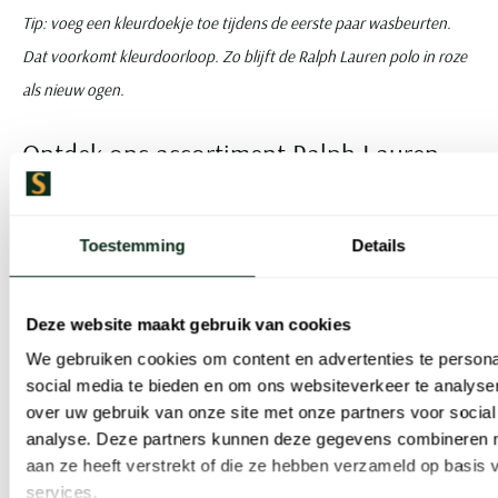
Tip: voeg een kleurdoekje toe tijdens de eerste paar wasbeurten.
Dat voorkomt kleurdoorloop. Zo blijft de Ralph Lauren polo in roze
als nieuw ogen.
Ontdek ons assortiment Ralph Lauren
polo’s in roze
Toestemming
Details
De roze polo van Ralph Lauren
combineert stijl, elegantie en
Deze website maakt gebruik van cookies
We gebruiken cookies om content en advertenties te persona
klasse.
social media te bieden en om ons websiteverkeer te analyse
over uw gebruik van onze site met onze partners voor social
analyse. Deze partners kunnen deze gegevens combineren me
aan ze heeft verstrekt of die ze hebben verzameld op basis
In roze combineert het zelfs frisheid en een moderne look. Ooit
services.