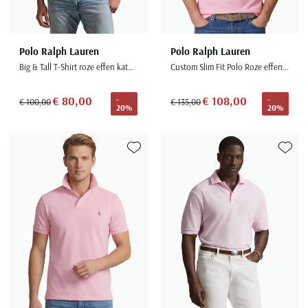
Polo Ralph Lauren
Polo Ralph Lauren
Big & Tall T-Shirt roze effen katoen
Custom Slim Fit Polo Roze effen paars logo
€ 80,00
€ 108,00
-
-
€ 100,00
€ 135,00
20%
20%
Toevoegen aan favorieten
Toevoe