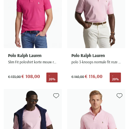
Polo Ralph Lauren
Polo Ralph Lauren
Slim Fit poloshirt korte mouw roze
polo 3-knoops normale fit roze effen katoen
€ 108,00
€ 116,00
-
-
€ 135,00
€ 145,00
20%
20%
Toevoegen aan favorieten
Toevoe