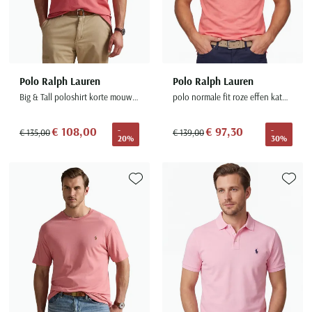
Polo Ralph Lauren
Polo Ralph Lauren
Big & Tall poloshirt korte mouw roze pique
polo normale fit roze effen katoen korte mouwen
€ 108,00
€ 97,30
-
-
€ 135,00
€ 139,00
20%
30%
Toevoegen aan favorieten
Toevoe