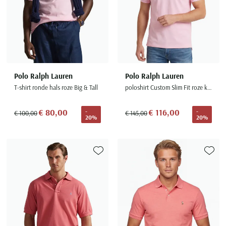
Polo Ralph Lauren
Polo Ralph Lauren
T-shirt ronde hals roze Big & Tall
poloshirt Custom Slim Fit roze katoen
€ 80,00
€ 116,00
-
-
€ 100,00
€ 145,00
20%
20%
Toevoegen aan favorieten
Toevoe