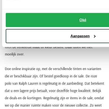
stoer en gewaagd, maar inmiddels breed geaccepteerd. Een mooie
keuze, goed geschikt voor allerlei verschillende momenten.
Oké
Dat betekent dat u een mooie keuze maakt. Zowel met de nieuwe
collectie als met de tijdloze klassiekers. Eenvoudig te bestellen en
Aanpassen
standaard snel geleverd. En gratis geretourneerd bovendien, als u
toch de verkeerde maat of kleur bestelt. Daar doen we niet
moeilijk over.
Doe online inspiratie op, met de verschillende tinten en varianten
die er beschikbaar zijn. Of bestel goedkoop in de sale. De roze
polo van Ralph Lauren is regelmatig in de aanbieding. Dat betekent
dat u een lagere prijs betaalt, voor dezelfde hoge kwaliteit. Bekijk
de deals en de kortingen. Regelmatig zijn er items in de sale, omdat
we op die manier ruimte maken voor de nieuwe collectie. Zo weet