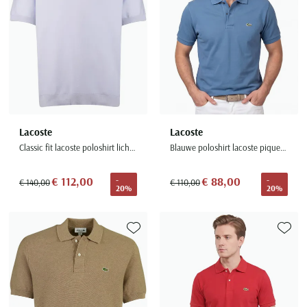
Lacoste
Lacoste
Classic fit lacoste poloshirt lichtblauw
Blauwe poloshirt lacoste pique classic fit
€ 112,00
€ 88,00
-
-
€ 140,00
€ 110,00
20%
20%
Toevoegen aan favorieten
Toevoe