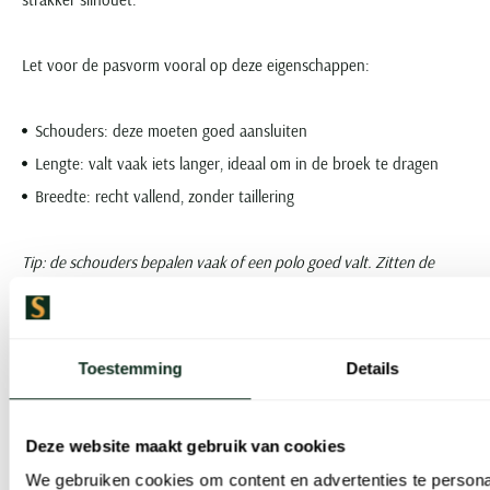
Let voor de pasvorm vooral op deze eigenschappen:
Schouders: deze moeten goed aansluiten
Lengte: valt vaak iets langer, ideaal om in de broek te dragen
Breedte: recht vallend, zonder taillering
Tip: de schouders bepalen vaak of een polo goed valt. Zitten de
schouders op de juiste plek? Dan valt de rest vaak vanzelf op z’n
plek.
Toestemming
Details
De pasvorm van de Classic Fit polo van Lacoste is goed geschikt
voor heren met een bredere bouw. En voor iedereen die comfort
Deze website maakt gebruik van cookies
belangrijk vindt. Het zorgt voor een tijdloze stijl. Dat betekent dat
We gebruiken cookies om content en advertenties te persona