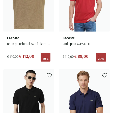
Lacoste
Lacoste
Bruin poloshirt classic fit korte mouw gebreid
Rode polo Classic Fit
€ 112,00
€ 88,00
-
-
€ 140,00
€ 110,00
20%
20%
Toevoegen aan favorieten
Toevoe