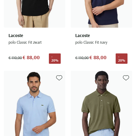
Lacoste
Lacoste
polo Classic Fit zwart
polo Classic Fit navy
€ 88,00
€ 88,00
-
-
€ 110,00
€ 110,00
20%
20%
Toevoegen aan favorieten
Toevoe