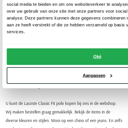
u de items goed als basis kunt blijven dragen.
social media te bieden en om ons websiteverkeer te analyse
over uw gebruik van onze site met onze partners voor social
Dus zoekt u naar een comfortabele en ontspannen fit? Omdat u
analyse. Deze partners kunnen deze gegevens combineren me
aan ze heeft verstrekt of die ze hebben verzameld op basis
de polo vooral casual of smart casual wilt dragen? Dan is dit een
services.
heel goede keuze. Het zorgt voor de klassieke uitstraling. Maar,
zonder formeel te worden. Lacoste zorgt voor precies de juiste
balans tussen de twee.
Oké
Tip: zoekt u een meer strakke en moderne look? Of wilt u er een jasje
Aanpassen
overheen dragen? Dan zijn de slim fit polo’s van Lacoste en andere
merken vaak beter geschikt.
U kunt de Lacoste Classic Fit polo kopen bij ons in de webshop.
Wij maken bestellen graag gemakkelijk. Bekijk de items in de
diverse kleuren en stijlen. Mooi op een chino of een jeans. En zelfs