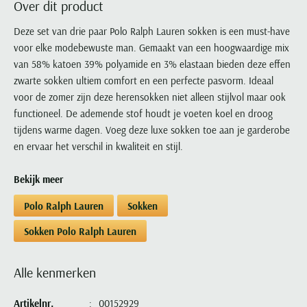
Over dit product
Portofino
PME Legend
Tussenjassen
PME Legend
Polo Ralph Lauren
Pierre Cardin
New Zealand
Lacoste
Profuomo
Polo Ralph Lauren
Deze set van drie paar Polo Ralph Lauren sokken is een must-have
Bodywarmers
Polo Ralph Lauren
PME Legend
PME Legend
Olymp
Ledub
voor elke modebewuste man. Gemaakt van een hoogwaardige mix
R2
Portofino
Portofino
Portofino
Polo Ralph Lauren
Paul & Shark
Lyle & Scott
van 58% katoen 39% polyamide en 3% elastaan bieden deze effen
Seidensticker
Reset
Profuomo
Profuomo
Portofino
Polo Ralph Lauren
Mac
zwarte sokken ultiem comfort en een perfecte pasvorm. Ideaal
State of Art
State of Art
State of Art
State of Art
Replay
voor de zomer zijn deze herensokken niet alleen stijlvol maar ook
PME Legend
Maerz
Tommy Hilfiger
Superdry
functioneel. De ademende stof houdt je voeten koel en droog
Superdry
Superdry
Tommy Hilfiger
Profuomo
Magnanni
tijdens warme dagen. Voeg deze luxe sokken toe aan je garderobe
Vanguard
Tenson
Tommy Hilfiger
Thomas Maine
Tramarossa
R2
Mason's
en ervaar het verschil in kwaliteit en stijl.
Xacus
Tommy Hilfiger
Vanguard
Tommy Hilfiger
Vanguard
State of Art
Mc Alson
UBR
Bekijk meer
Vanguard
Superdry
Meyer
Populaire kleuren
Vanguard
Grote maten
Deals
William Lockie
Polo Ralph Lauren
Sokken
Tenson
New Zealand
Wit overhemd heren
Grote maten poloshirts
2e broek voor de helft
Wellington of Billmore
Tommy Hilfiger
Sokken Polo Ralph Lauren
Zwart overhemd heren
Grote maten herenmode
Populaire materialen
Tramarossa
Blauw overhemd heren
Populaire merk lijnen
Grote maten
Katoenen trui
North 84
Alle kenmerken
Vanguard
Groen overhemd heren
Meyer Chicago
Grote maten jassen
Populaire kleuren
Lamswollen trui
Olymp
Alle merken sale
Witte polo heren
Meyer Diego
Grote maten winterjassen
Artikelnr.
00152929
Merino wol trui