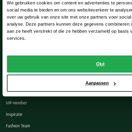
We gebruiken cookies om content en advertenties te persona
Leiderdorp
social media te bieden en om ons websiteverkeer te analyse
Lisse
over uw gebruik van onze site met onze partners voor social
analyse. Deze partners kunnen deze gegevens combineren me
Noordwijk
aan ze heeft verstrekt of die ze hebben verzameld op basis
services.
Oegstgeest
Openingstijden winkels
Oké
Schulte Herenmode
Grote maten herenkleding
Aanpassen
Paul & Shark specialist
VIP member
Inspiratie
Fashion Team