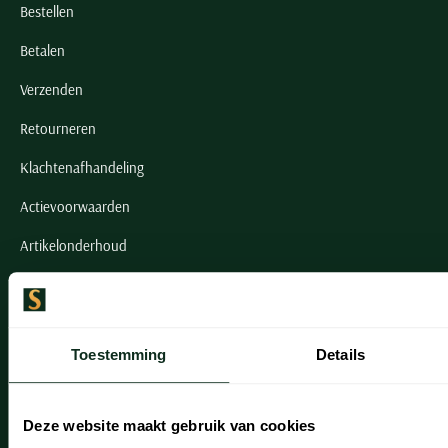
Bestellen
Betalen
Verzenden
Retourneren
Klachtenafhandeling
Actievoorwaarden
Artikelonderhoud
Onze winkels
Onze winkels
Toestemming
Details
Heemstede
Hillegom
Deze website maakt gebruik van cookies